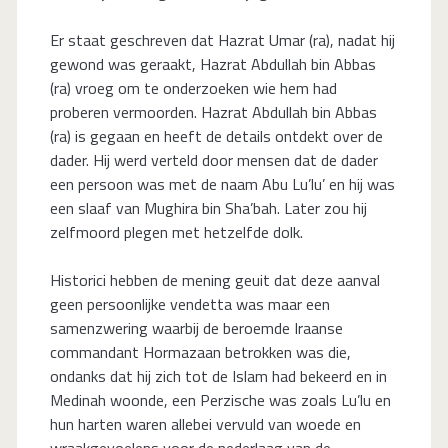
Er staat geschreven dat Hazrat Umar (ra), nadat hij
gewond was geraakt, Hazrat Abdullah bin Abbas
(ra) vroeg om te onderzoeken wie hem had
proberen vermoorden. Hazrat Abdullah bin Abbas
(ra) is gegaan en heeft de details ontdekt over de
dader. Hij werd verteld door mensen dat de dader
een persoon was met de naam Abu Lu’lu’ en hij was
een slaaf van Mughira bin Sha’bah. Later zou hij
zelfmoord plegen met hetzelfde dolk.
Historici hebben de mening geuit dat deze aanval
geen persoonlijke vendetta was maar een
samenzwering waarbij de beroemde Iraanse
commandant Hormazaan betrokken was die,
ondanks dat hij zich tot de Islam had bekeerd en in
Medinah woonde, een Perzische was zoals Lu’lu en
hun harten waren allebei vervuld van woede en
wraakgevoelens voor de nederlaag van de