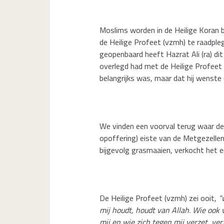
Moslims worden in de Heilige Koran
de Heilige Profeet (vzmh) te raadple
geopenbaard heeft Hazrat Ali (ra) di
overlegd had met de Heilige Profeet 
belangrijks was, maar dat hij wenste
We vinden een voorval terug waar de
opoffering) eiste van de Metgezellen.
bijgevolg grasmaaien, verkocht het e
De Heilige Profeet (vzmh) zei ooit,
“
mij houdt, houdt van Allah. Wie ook v
mij en wie zich tegen mij verzet, ver