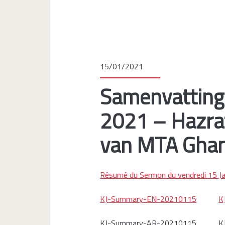
15/01/2021
Samenvatting 
2021 – Hazrat 
van MTA Gha
Résumé du Sermon du vendredi 15 J
KJ-Summary-EN-20210115
K
KJ-Summary-AR-20210115 KJ-