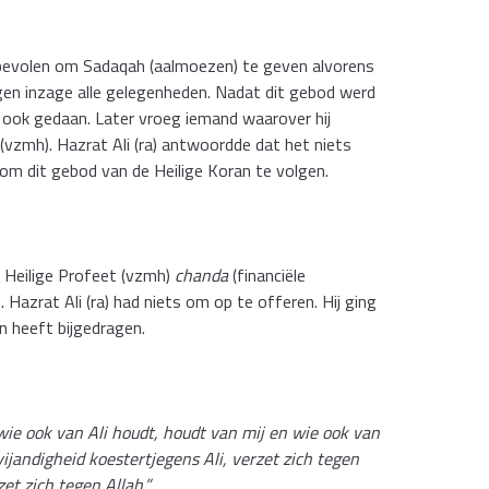
 bevolen om Sadaqah (aalmoezen) te geven alvorens
gen inzage alle gelegenheden. Nadat dit gebod werd
t ook gedaan. Later vroeg iemand waarover hij
(vzmh). Hazrat Ali (ra) antwoordde dat het niets
 om dit gebod van de Heilige Koran te volgen.
 Heilige Profeet (vzmh)
chanda
(financiële
 Hazrat Ali (ra) had niets om op te offeren. Hij ging
n heeft bijgedragen.
wie ook van Ali houdt, houdt van mij en wie ook van
ijandigheid koestertjegens Ali, verzet zich tegen
zet zich tegen Allah.”