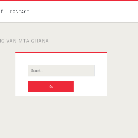
IË
CONTACT
ING VAN MTA GHANA
Search
for: