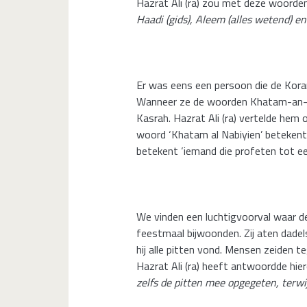
Hazrat Ali (ra) zou met deze woorden
Haadi (gids), Aleem (alles wetend) en
Er was eens een persoon die de Koran 
Wanneer ze de woorden Khatam-an-Nab
Kasrah. Hazrat Ali (ra) vertelde hem
woord ‘Khatam al Nabiyien’ betekent ‘
betekent ‘iemand die profeten tot ee
We vinden een luchtigvoorval waar de
feestmaal bijwoonden. Zij aten dadels
hij alle pitten vond. Mensen zeiden te
Hazrat Ali (ra) heeft antwoordde hie
zelfs de pitten mee opgegeten, terwijl