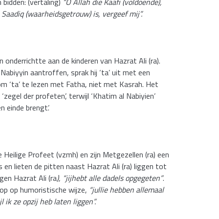
 bidden: (vertaling)
“O Allah die Kaafi (voldoende),
 Saadiq (waarheidsgetrouw) is, vergeef mij”.
onderrichtte aan de kinderen van Hazrat Ali (ra).
iyyin aantroffen, sprak hij ‘ta’ uit met een
 om ‘ta’ te lezen met Fatha, niet met Kasrah. Het
zegel der profeten’, terwijl ‘Khatim al Nabiyien’
n einde brengt’.
 Heilige Profeet (vzmh) en zijn Metgezellen (ra) een
 en lieten de pitten naast Hazrat Ali (ra) liggen tot
gen Hazrat Ali (ra
), “jijhebt alle dadels opgegeten”
.
rop op humoristische wijze,
“jullie hebben allemaal
 ik ze opzij heb laten liggen”.