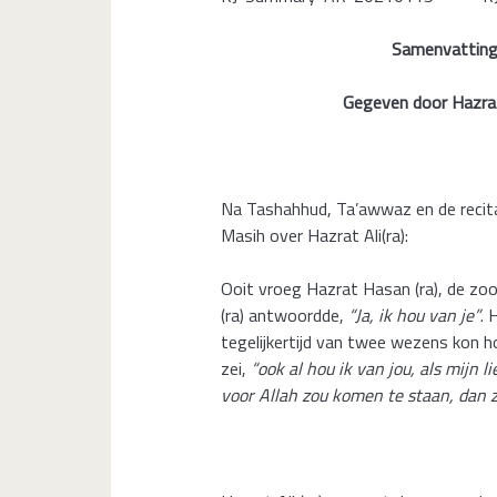
Samenvatting 
Gegeven door Hazrat 
Na Tashahhud, Ta’awwaz en de recita
Masih over Hazrat Ali(ra):
Ooit vroeg Hazrat Hasan (ra), de zoon
(ra) antwoordde,
“Ja, ik hou van je”
. 
tegelijkertijd van twee wezens kon ho
zei,
“ook al hou ik van jou, als mijn l
voor Allah zou komen te staan, dan zo