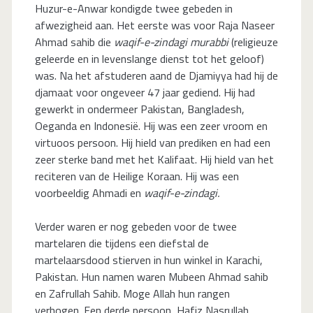
Huzur-e-Anwar kondigde twee gebeden in
afwezigheid aan. Het eerste was voor Raja Naseer
Ahmad sahib die
waqif-e-zindagi murabbi
(religieuze
geleerde en in levenslange dienst tot het geloof)
was. Na het afstuderen aand de Djamiyya had hij de
djamaat voor ongeveer 47 jaar gediend. Hij had
gewerkt in ondermeer Pakistan, Bangladesh,
Oeganda en Indonesië. Hij was een zeer vroom en
virtuoos persoon. Hij hield van prediken en had een
zeer sterke band met het Kalifaat. Hij hield van het
reciteren van de Heilige Koraan. Hij was een
voorbeeldig Ahmadi en
waqif-e-zindagi.
Verder waren er nog gebeden voor de twee
martelaren die tijdens een diefstal de
martelaarsdood stierven in hun winkel in Karachi,
Pakistan. Hun namen waren Mubeen Ahmad sahib
en Zafrullah Sahib. Moge Allah hun rangen
verhogen. Een derde persoon, Hafiz Nasrullah