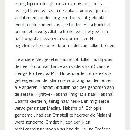
vroeg hij onmiddelijk aan zijn vrouw of er iets
overgebleven was van de Zakaat voorwerpen. Zij
zochten en vonden nog een touw dat gebruikt
werd om de kameel vast te binden. Hij schonk het
onmiddellijk weg. Allah schonk deze metgezellen
het hoogste niveau van vroomheid en Hij
begeleidde hen soms door middel van zulke dromen.
De andere Metgezel is Hazrat Abdullah r.a. Hij was
de neef (zoon van tante aan vaders kant) van de
Heilige Profeet VZMH. Hij behoorde tot de eerste
gelovigen van de Islam die voorrang hadden boven
alle anderen. Hazrat Abdullah had deelgenomen aan
de eerste ‘Hijrat-e-Habsha’ (migratie naar Habsha).
Daarna keerde hij terug naar Mekka en migreerde
vervolgens naar Medina. Habsha of Ethiopië
genoemd , had een Christelijke heerser die Najashi
werd genoemd. Omdat hij een eerlijk en
rechtvaardig persoon was had de Heilige Profeet