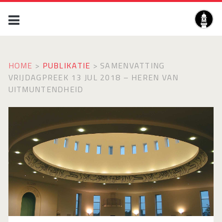
HOME
>
PUBLIKATIE
>
SAMENVATTING
VRIJDAGPREEK 13 JUL 2018 – HEREN VAN
UITMUNTENDHEID