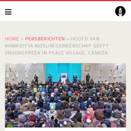
HOME
>
PERSBERICHTEN
>
HOOFD VAN
AHMADIYYA MOSLIM GEMEENSCHAP GEEFT
VRIJDAGPREEK IN PEACE VILLAGE, CANADA