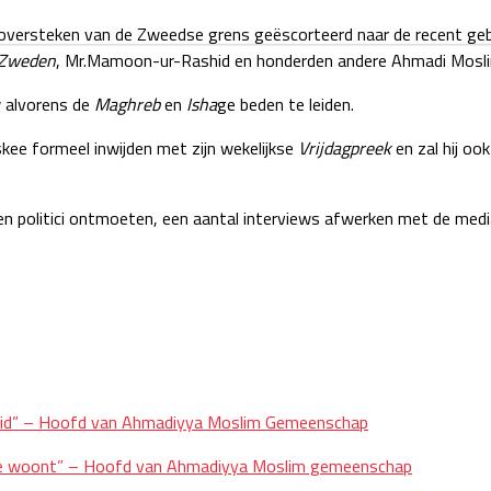
et oversteken van de Zweedse grens geëscorteerd naar de recent 
 Zweden
, Mr.Mamoon-ur-Rashid en honderden andere Ahmadi Mosli
w alvorens de
Maghreb
en
Isha
ge beden te leiden.
skee formeel inwijden met zijn wekelijkse
Vrijdagpreek
en zal hij oo
 en politici ontmoeten, een aantal interviews afwerken met de me
heid” – Hoofd van Ahmadiyya Moslim Gemeenschap
in je woont” – Hoofd van Ahmadiyya Moslim gemeenschap