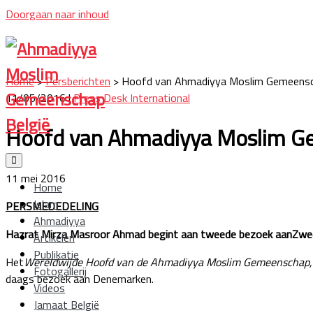
Doorgaan naar inhoud
Ahmadiyya
Moslim
Home
>
Persberichten
>
Hoofd van Ahmadiyya Moslim Gemeens
Gemeenschap
11/05/2016 |
Press Desk International
België
Hoofd van Ahmadiyya Moslim 
11 mei 2016
Home
Islam
PERSMEDEDELING
Ahmadiyya
Hazrat Mirza Masroor Ahmad begint aan tweede bezoek aanZw
Artikelen
Publikatie
Het
Wereldwijde Hoofd van de Ahmadiyya Moslim Gemeenschap, deV
Fotogallerij
daags bezoek aan Denemarken.
Videos
Jamaat België