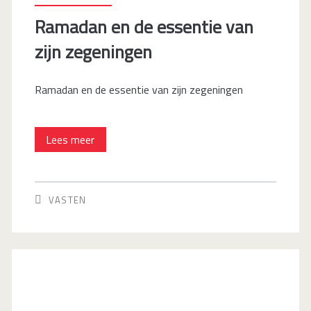
Ramadan en de essentie van
zijn zegeningen
Ramadan en de essentie van zijn zegeningen
Ramadan
Lees meer
en
de
VASTEN
essentie
van
zijn
zegeningen