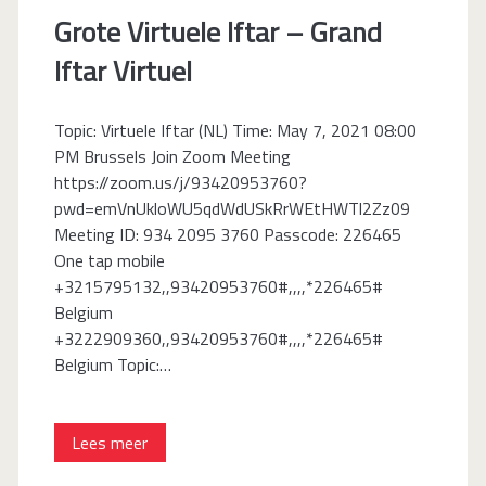
Grote Virtuele Iftar – Grand
Iftar Virtuel
Topic: Virtuele Iftar (NL) Time: May 7, 2021 08:00
PM Brussels Join Zoom Meeting
https://zoom.us/j/93420953760?
pwd=emVnUkloWU5qdWdUSkRrWEtHWTl2Zz09
Meeting ID: 934 2095 3760 Passcode: 226465
One tap mobile
+3215795132,,93420953760#,,,,*226465#
Belgium
+3222909360,,93420953760#,,,,*226465#
Belgium Topic:…
Grote
Lees meer
Virtuele