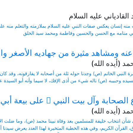
لقادياني عليه السلام
نه إنسان يعكس صفات النبي عليه السلام بملازمته والتعلم منه على 
في منامه مع الحسن والحسين وفاطمة ومحمد سيد الخلق
نه ومشاهد مثيرة من جهاديه الأصغر وال
 (أيده الله)
رة النبي الخاتم (ص) وجدنا حوله ثلة من أصحابه لا يفارقونه، وقد كان
يده وحبيبه (ص) ناله شيء من أذى الإفك، لا سيما وأنه أبو السيدة 
ع الصحابة وآل بيت النبي ﷺ على بيعة أبي
 (أيده الله)
شأن انتخاب خليفة للمسلمين بعد وفاة نبينا محمد (ص)، وما ضلت الأ
ق، القرآن الكريم، وفي هذه الخطبة المتخيرة لهذا العدد يعرض سيدنا أمي