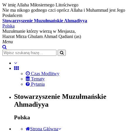
W imię Allaha Miłosiernego Litościwego
Nie ma nikogo godnego czci oprócz Allaha i Muhammad jest Jego
Posłańcem
Stowarzyszenie Muzułmańskie Ahmadiyya
Polska
Muzułmanie którzy wierzą w Mesjasza,
Hazrat Mirza Ghulam Ahmad Qadiani (as)
Menu
Czas Modlitwy
Tematy
Pytania
Stowarzyszenie Muzułmańskie
Ahmadiyya
Polska
Strona Główna