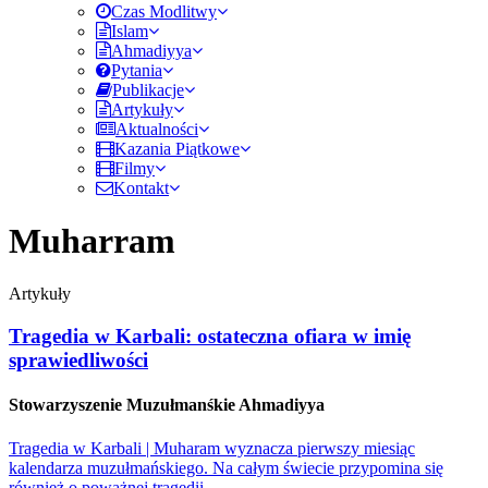
Czas Modlitwy
Islam
Ahmadiyya
Pytania
Publikacje
Artykuły
Aktualności
Kazania Piątkowe
Filmy
Kontakt
Muharram
Artykuły
Tragedia w Karbali: ostateczna ofiara w imię
sprawiedliwości
Stowarzyszenie Muzułmanśkie Ahmadiyya
Tragedia w Karbali | Muharam wyznacza pierwszy miesiąc
kalendarza muzułmańskiego. Na całym świecie przypomina się
również o poważnej tragedii