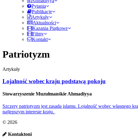
Ahmadiyya
Pytania
Publikacje
Artykuły
Aktualności
Kazania Piątkowe
Filmy
Kontakt
Patriotyzm
Artykuły
Lojalność wobec kraju podstawą pokoju
Stowarzyszenie Muzułmanśkie Ahmadiyya
Szczery patriotyzm jest zasadą islamu. Lojalność wobec własnego kr
najlepszym interesie kraju.
© 2026
Kontaktoni