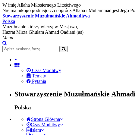
W imię Allaha Miłosiernego Litościwego
Nie ma nikogo godnego czci oprócz Allaha i Muhammad jest Jego P
Stowarzyszenie Muzułmańskie Ahmadiyya
Polska
Muzułmanie którzy wierzą w Mesjasza,
Hazrat Mirza Ghulam Ahmad Qadiani (as)
Menu
Czas Modlitwy
Tematy
Pytania
Stowarzyszenie Muzułmańskie Ahmad
Polska
Strona Główna
Czas Modlitwy
Islam