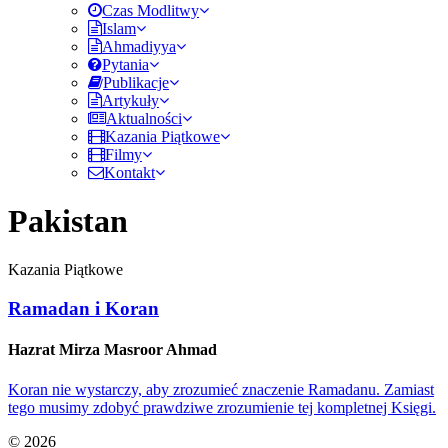
Czas Modlitwy
Islam
Ahmadiyya
Pytania
Publikacje
Artykuły
Aktualności
Kazania Piątkowe
Filmy
Kontakt
Pakistan
Kazania Piątkowe
Ramadan i Koran
Hazrat Mirza Masroor Ahmad
Koran nie wystarczy, aby zrozumieć znaczenie Ramadanu. Zamiast
tego musimy zdobyć prawdziwe zrozumienie tej kompletnej Księgi.
© 2026