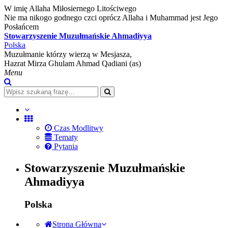
W imię Allaha Miłosiernego Litościwego
Nie ma nikogo godnego czci oprócz Allaha i Muhammad jest Jego
Posłańcem
Stowarzyszenie Muzułmańskie Ahmadiyya
Polska
Muzułmanie którzy wierzą w Mesjasza,
Hazrat Mirza Ghulam Ahmad Qadiani (as)
Menu
Czas Modlitwy
Tematy
Pytania
Stowarzyszenie Muzułmańskie
Ahmadiyya
Polska
Strona Główna