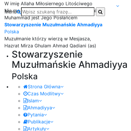
W imię Allaha Miłosiernego Litościwego
Nie ma nikogo godnego czci oprócz Allaha i
Menu
Muhammad jest Jego Posłańcem
Stowarzyszenie Muzułmańskie Ahmadiyya
Polska
Muzułmanie którzy wierzą w Mesjasza,
Hazrat Mirza Ghulam Ahmad Qadiani (as)
Stowarzyszenie
Muzułmańskie Ahmadiyya
Polska
Strona Główna
Czas Modlitwy
Islam
Ahmadiyya
Pytania
Publikacje
Artykuły