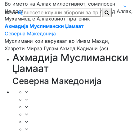
Во името на Аллах милостивиот, сомилосен
Не постои никој повреден да се обожува од Аллах,
Мени
Мухаммед е Аллаховиот пратеник
Ахмадија Муслимански Џамаат
Северна Македонија
Муслимани кои веруваат во Имам Махди,
Хазрети Мирза Гулам Ахмед Кадиани (as)
Ахмадија Муслимански
Џамаат
Северна Македонија