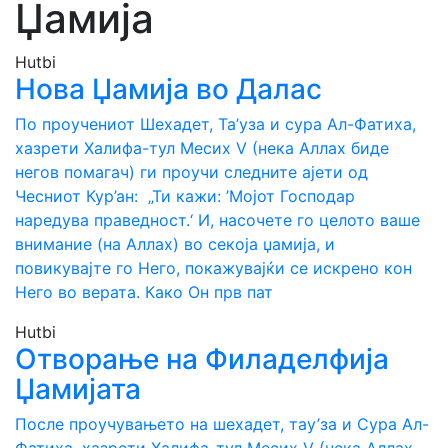
Џамија
Hutbi
Нова Џамија во Далас
По проучениот Шехадет, Та’уза и сура Ал-Фатиха,
хазрети Халифа-тул Месих V (нека Аллах биде
негов помагач) ги проучи следните ајети од
Чесниот Кур’ан: „Ти кажи: ’Мојот Господар
наредува праведност.‘ И, насочете го целото ваше
внимание (на Аллах) во секоја џамија, и
повикувајте го Него, покажувајќи се искрено кон
Него во верата. Како Он прв пат
Hutbi
Отворање на Филаделфија
Џамијата
После проучувањето на шехадет, тау’за и Сура Ал-