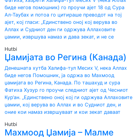
Фатиха, хазрети Халифа-тул Месих V (нека Аллах
биде негов помошник) го проучи ајет 18 од Сура
Ал-Таубах и потоа го цитираше преводот на тој
ајет, кој гласи: „Единствено оној кој верува во
Аллах и Судниот ден ги одржува Аллаховите
џамии, извршува намаз и дава зекат, и не се
Hutbi
Џамијата во Регина (Канада)
Денешната хутба Халифа-тул Месих V, нека Аллах
биде негов Помошник, ја одржа во Махмоод
џамијата во Регина, Канада. По ташахуд и сура
Фатиха Хузур го проучи следниот ајет од Чесниот
Кур‘ан. „Единствено оној кој ги одржува Аллаховите
џамии, кој верува во Аллах и во Судниот ден, и
оние кои намаз извршуваат и кои зекат даваат
Hutbi
Махмоод Џамија – Малме