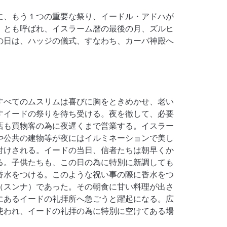
に、もう１つの重要な祭り、イードル・アドハが
」とも呼ばれ、イスラーム暦の最後の月、ズルヒ
の日は、ハッジの儀式、すなわち、カーバ神殿へ
すべてのムスリムは喜びに胸をときめかせ、老い
すイードの祭りを待ち受ける。夜を徹して、必要
店も買物客の為に夜遅くまで営業する。イスラー
や公共の建物等が夜にはイルミネーションで美し
付けされる。イードの当日、信者たちは朝早くか
る。子供たちも、この日の為に特別に新調しても
香水をつける。このような祝い事の際に香水をつ
（スンナ）であった。その朝食に甘い料理が出さ
にあるイードの礼拝所へ急ごうと躍起になる。広
使われ、イードの礼拝の為に特別に空けてある場