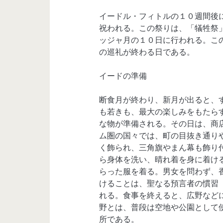
イードル・フィトルの１０週間後
祝われる。この祭りは、「犠牲祭
ッジャ月の１０日に行われる。こ
の巡礼が終わる日である。
イードの準備
断食月が終わり、新月が出ると、
も若きも、最大の楽しみをもたら
な物が準備される。その日は、商
ム圏の国々では、町の目抜き通り
く飾られ、三角旗やまん幕も飾り
ら身体を洗い、晴れ着を身に着け
らった服を着る。男女を問わず、
けることは、聖なる預言者の慣習
れる。食事を終えると、広野など
野とは、普段は空地や公園として
所である。