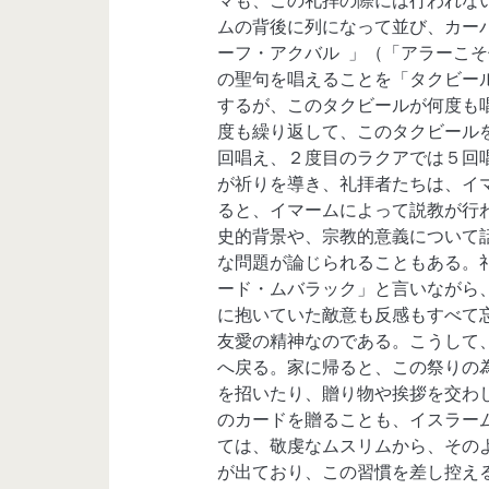
マも、この礼拝の際には行われな
ムの背後に列になって並び、カー
ーフ・アクバル 」（「アラーこ
の聖句を唱えることを「タクビー
するが、このタクビールが何度も
度も繰り返して、このタクビール
回唱え、２度目のラクアでは５回
が祈りを導き、礼拝者たちは、イ
ると、イマームによって説教が行
史的背景や、宗教的意義について
な問題が論じられることもある。
ード・ムバラック」と言いながら
に抱いていた敵意も反感もすべて
友愛の精神なのである。こうして
へ戻る。家に帰ると、この祭りの
を招いたり、贈り物や挨拶を交わ
のカードを贈ることも、イスラー
ては、敬虔なムスリムから、その
が出ており、この習慣を差し控え