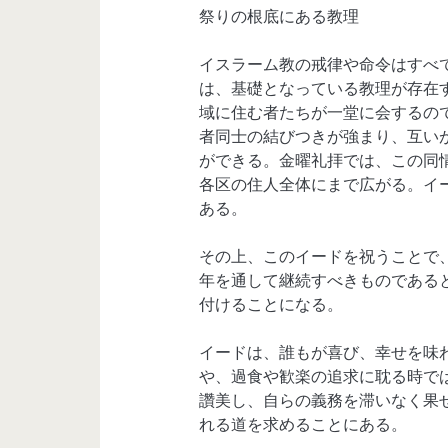
祭りの根底にある教理
イスラーム教の戒律や命令はすべ
は、基礎となっている教理が存在
域に住む者たちが一堂に会するの
者同士の結びつきが強まり、互い
ができる。金曜礼拝では、この同
各区の住人全体にまで広がる。イ
ある。
その上、このイードを祝うことで
年を通して継続すべきものである
付けることになる。
イードは、誰もが喜び、幸せを味
や、過食や歓楽の追求に耽る時で
讚美し、自らの義務を滞いなく果
れる道を求めることにある。