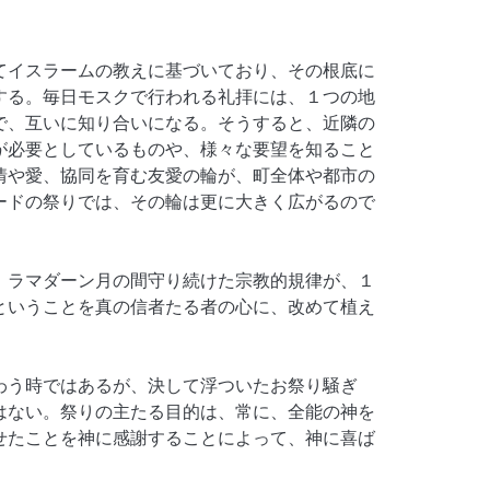
てイスラームの教えに基づいており、その根底に
する。毎日モスクで行われる礼拝には、１つの地
で、互いに知り合いになる。そうすると、近隣の
が必要としているものや、様々な要望を知ること
情や愛、協同を育む友愛の輪が、町全体や都市の
ードの祭りでは、その輪は更に大きく広がるので
、ラマダーン月の間守り続けた宗教的規律が、１
ということを真の信者たる者の心に、改めて植え
わう時ではあるが、決して浮ついたお祭り騒ぎ
はない。祭りの主たる目的は、常に、全能の神を
せたことを神に感謝することによって、神に喜ば