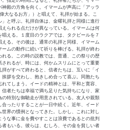
い。指定の時間になると、礼拝者たちが、イマー
バ神殿の方角を向く。イマームが声高に「アッラ
そ偉大なるお方」）と唱えて、礼拝が始まる。こ
ル」と呼ぶ。礼拝自体は、金曜礼拝と同様に進行
唱えられる点だけが異なっている。イマームは何
を唱える。１度目のラクアでは、タクビールを７
唱える。その後は、通常の礼拝と同様、イマーム
マームの動作に続いて祈りを棒げる。礼拝が終わ
われる。この時の説教では、普通、この祭りの歴
話されるが、時には、何かムスリムにとって重要
礼拝がすべて終わると、信者たちは、互いに「イ
、挨拶を交わし、抱きしめ合って喜ぶ。同胞たち
忘れてしまう。イードの精神とは、平和と寛容、
、信者たちは幸福で満ち足りた気持ちになり、家
為の特別な御馳走が用意されている。友人や親類
し合ったりすることが一日中続く。近年、イード
ム世界の慣例となってきた。しかし、これに対し
ような事に金を費やすことは浪費であるとの批判
る者もいる。彼らは、むしろ、その金を貧しい者