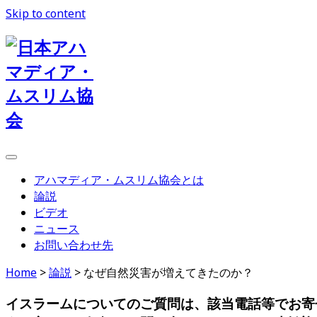
Skip to content
日
本
ア
ハ
マ
デ
アハマディア・ムスリム協会とは
ィ
論説
ア・
ビデオ
ニュース
ム
お問い合わせ先
ス
Home
>
論説
>
なぜ自然災害が増えてきたのか？
リ
イスラームについてのご質問は、該当電話等でお寄
ム