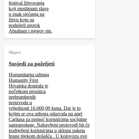
festival žrtvovanja
koji muslimani slave
u znak sjećanja na
žrtvu koju su
podnijeli prorok
Abraham i njegov sin.
Objave
Susjedi za poželjeti
Humanitarna udruga
Humanity First
Hrvatska donirala je
početkom prosinca
prehrambenih
proizvoda u
vrijednosti 16.000,00 kuna. Dar je to
kojim se ova udruga odazvala na apel
Caritasa za pomoć korisnicima socijalne
samoposluge. Nabavljeni proizvodi bit će
podijeljeni korisnicima u sklopu paketa
hrane tijekom došašća . U kolovozu ove