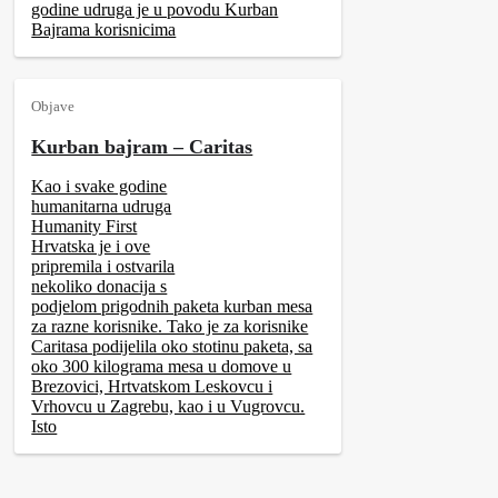
godine udruga je u povodu Kurban
Bajrama korisnicima
Objave
Kurban bajram – Caritas
Kao i svake godine
humanitarna udruga
Humanity First
Hrvatska je i ove
pripremila i ostvarila
nekoliko donacija s
podjelom prigodnih paketa kurban mesa
za razne korisnike. Tako je za korisnike
Caritasa podijelila oko stotinu paketa, sa
oko 300 kilograma mesa u domove u
Brezovici, Hrtvatskom Leskovcu i
Vrhovcu u Zagrebu, kao i u Vugrovcu.
Isto