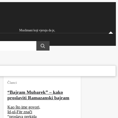
Muslimani koji vjeruju da je,
Hazreti Mirza Ghulam Ahmad iz Kadiana a.s. Imam Mahdi i Obećani Mesija
Članci
“Bajram Mubarek” – kako
proslaviti Ramazanski bajram
Kao što ime govori,
Id-ul-Fitr znači
“proslava prekida