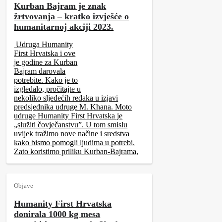
Kurban Bajram je znak
žrtvovanja – kratko izvješće o
humanitarnoj akciji 2023.
Udruga Humanity
First Hrvatska i ove
je godine za Kurban
Bajram darovala
potrebite. Kako je to
izgledalo, pročitajte u
nekoliko sljedećih redaka u izjavi
predsjednika udruge M. Khana. Moto
udruge Humanity First Hrvatska je
„služiti čovječanstvu”. U tom smislu
uvijek tražimo nove načine i sredstva
kako bismo pomogli ljudima u potrebi.
Zato koristimo priliku Kurban-Bajrama,
Objave
Humanity First Hrvatska
donirala 1000 kg mesa