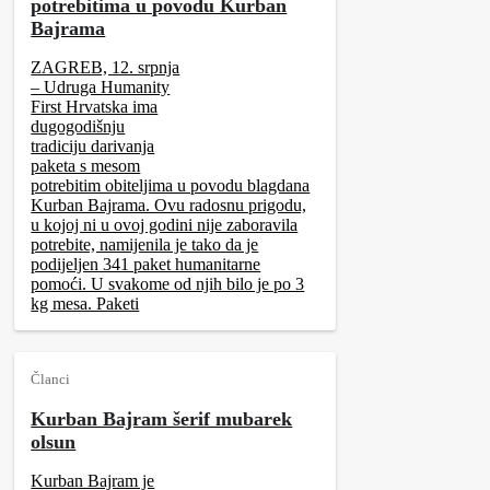
potrebitima u povodu Kurban
Bajrama
ZAGREB, 12. srpnja
– Udruga Humanity
First Hrvatska ima
dugogodišnju
tradiciju darivanja
paketa s mesom
potrebitim obiteljima u povodu blagdana
Kurban Bajrama. Ovu radosnu prigodu,
u kojoj ni u ovoj godini nije zaboravila
potrebite, namijenila je tako da je
podijeljen 341 paket humanitarne
pomoći. U svakome od njih bilo je po 3
kg mesa. Paketi
Članci
Kurban Bajram šerif mubarek
olsun
Kurban Bajram je