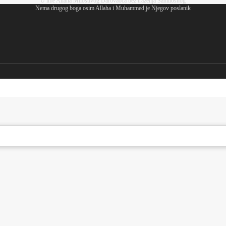
U ime Allaha Milostivog Darovaoca bez traženja Samilosnog
Nema drugog boga osim Allaha i Muhammed je Njegov poslanik