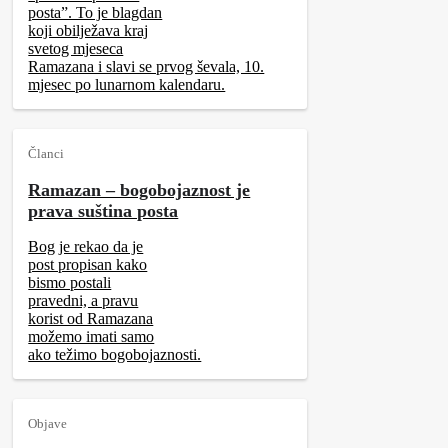
posta”. To je blagdan
koji obilježava kraj
svetog mjeseca
Ramazana i slavi se prvog ševala, 10.
mjesec po lunarnom kalendaru.
Članci
Ramazan – bogobojaznost je
prava suština posta
Bog je rekao da je
post propisan kako
bismo postali
pravedni, a pravu
korist od Ramazana
možemo imati samo
ako težimo bogobojaznosti.
Objave