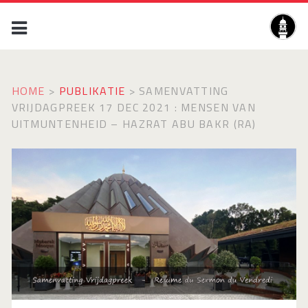
HOME
>
PUBLIKATIE
>
SAMENVATTING
VRIJDAGPREEK 17 DEC 2021 : MENSEN VAN
UITMUNTENHEID – HAZRAT ABU BAKR (RA)