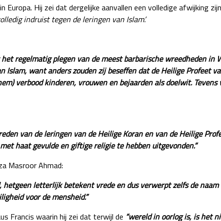
n Europa. Hij zei dat dergelijke aanvallen een volledige afwijking zij
olledig indruist tegen de leringen van Islam’.
et het regelmatig plegen van de meest barbarische wreedheden in
 Islam, want anders zouden zij beseffen dat de Heilige Profeet v
t hem) verbood kinderen, vrouwen en bejaarden als doelwit. Tevens v
rtreden van de leringen van de Heilige Koran en van de Heilige Prof
n met haat gevulde en giftige religie te hebben uitgevonden.”
irza Masroor Ahmad:
d, hetgeen letterlijk betekent vrede en dus verwerpt zelfs de naa
veiligheid voor de mensheid.”
s Francis waarin hij zei dat terwijl de
“wereld in oorlog is, is het n