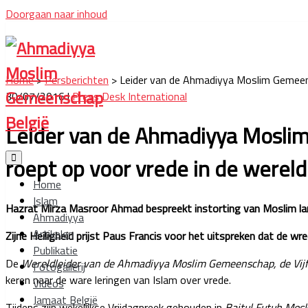
Doorgaan naar inhoud
Ahmadiyya
Moslim
Home
>
Persberichten
>
Leider van de Ahmadiyya Moslim Gemeensc
Gemeenschap
30/07/2016 |
Press Desk International
België
Leider van de Ahmadiyya Moslim 
roept op voor vrede in de wereld
Home
Islam
Hazrat Mirza Masroor Ahmad bespreekt instorting van Moslim l
Ahmadiyya
Artikelen
Zijne Heiligheid prijst Paus Francis voor het uitspreken dat de 
Publikatie
De
Wereldleider van de Ahmadiyya Moslim Gemeenschap, de Vijf
Fotogallerij
keren naar de ware leringen van Islam over vrede.
Videos
Jamaat België
Tijdens zijn wekelijkse Vrijdagpreek gehouden in
Baitul Futuh Mos