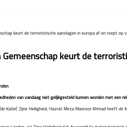
hap keurt de terroristische aanslagen in europa af en roept op v
Gemeenschap keurt de terroristi
anden
wreedheden van vandaag niet gelijkgesteld kunnen worden met een rel
de Kalief
, Zijne Heiligheid, Hazrat Mirza Masroor Ahmad heeft de
kee
in Londen, zei Zijne Heiligheid dat de wereld te maken had met 