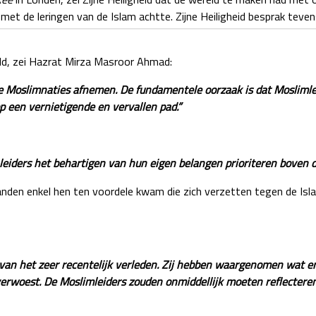
jd met de leringen van de Islam achtte. Zijne Heiligheid besprak tev
ld, zei Hazrat Mirza Masroor Ahmad:
de Moslimnaties afnemen. De fundamentele oorzaak is dat Mosliml
p een vernietigende en vervallen pad.”
leiders het behartigen van hun eigen belangen prioriteren boven 
anden enkel hen ten voordele kwam die zich verzetten tegen de Isl
n het zeer recentelijk verleden. Zij hebben waargenomen wat er i
 verwoest. De Moslimleiders zouden onmiddellijk moeten reflectere