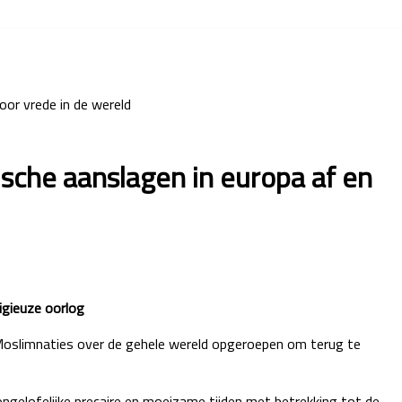
oor vrede in de wereld
sche aanslagen in europa af en
igieuze oorlog
 Moslimnaties over de gehele wereld opgeroepen om terug te
ongelofelijke precaire en moeizame tijden met betrekking tot de