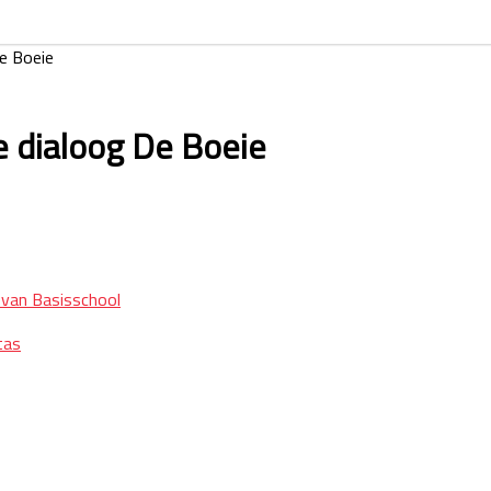
De Boeie
ze dialoog De Boeie
n van Basisschool
tas