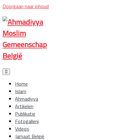
Doorgaan naar inhoud
Ahmadiyya
Moslim
Gemeenschap
België
Home
Islam
Ahmadiyya
Artikelen
Publikatie
Fotogallerij
Videos
Jamaat België