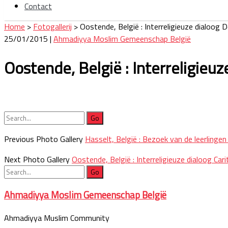
Contact
Home
>
Fotogallerij
>
Oostende, België : Interreligieuze dialoog 
25/01/2015 |
Ahmadiyya Moslim Gemeenschap België
Oostende, België : Interreligieu
Search
for:
Previous Photo Gallery
Hasselt, België : Bezoek van de leerlinge
Next Photo Gallery
Oostende, België : Interreligieuze dialoog Cari
Search
for:
Ahmadiyya Moslim Gemeenschap België
Ahmadiyya Muslim Community