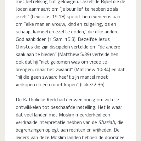
met betrekking tot gelovigen. Dezelfde Bijbel die de
Joden aanmaant om “je buur lief te hebben zoals
jezelf” (Leviticus 19:18) spoort hen eveneens aan
om “elke man en vrouw, kind en zuigeling, os en
schaap, kameel en ezel te doden,” die elke andere
God aanbidden (1 Sam. 15:3). Dezelfde Jezus
Christus die zijn discipelen vertelde om “de andere
kaak aan te bieden” (Matthew 5:39) vertelde hen
ook dat hij “niet gekomen was om vrede te
brengen, maar het zwaard” (Matthew 10:34) en dat
“hij die geen zwaard heeft zijn mantel moet
verkopen en één moet kopen” (Luke22:36).
De Katholieke Kerk had eeuwen nodig om zich te
ontwikkelen tot beschaafde instelling. Het is waar
dat veel landen met Moslim meerderheid een
verdraaide interpretatie hebben van de
Shariah
, die
begrenzingen oplegt aan rechten en vrijheden. De
leiders van deze Moslim landen hebben de doorsnee