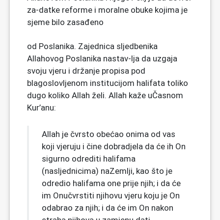
za-datke reforme i moralne obuke kojima je
sjeme bilo zasađeno
od Poslanika. Zajednica sljedbenika
Allahovog Poslanika nastav-lja da uzgaja
svoju vjeru i držanje propisa pod
blagoslovljenom institucijom halifata toliko
dugo koliko Allah želi. Allah kaže uČasnom
Kur’anu:
Allah je čvrsto obećao onima od vas
koji vjeruju i čine dobradjela da će ih On
sigurno odrediti halifama
(nasljednicima) naZemlji, kao što je
odredio halifama one prije njih; i da će
im Onučvrstiti njihovu vjeru koju je On
odabrao za njih; i da će im On nakon