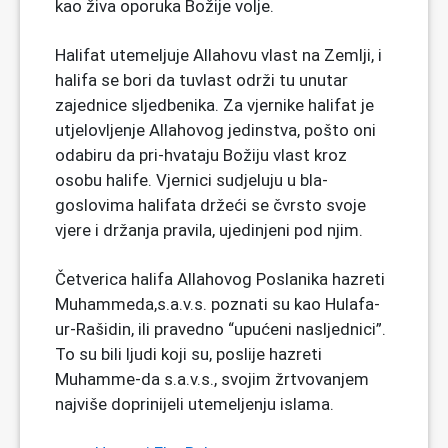
kao živa oporuka Božije volje.
Halifat utemeljuje Allahovu vlast na Zemlji, i
halifa se bori da tuvlast održi tu unutar
zajednice sljedbenika. Za vjernike halifat je
utjelovljenje Allahovog jedinstva, pošto oni
odabiru da pri-hvataju Božiju vlast kroz
osobu halife. Vjernici sudjeluju u bla-
goslovima halifata držeći se čvrsto svoje
vjere i držanja pravila, ujedinjeni pod njim.
Četverica halifa Allahovog Poslanika hazreti
Muhammeda,s.a.v.s. poznati su kao Hulafa-
ur-Rašidin, ili pravedno “upućeni nasljednici”.
To su bili ljudi koji su, poslije hazreti
Muhamme-da s.a.v.s., svojim žrtvovanjem
najviše doprinijeli utemeljenju islama.