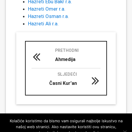
Hazreti Ebu Bakr r.a.
Hazreti Omer r.a.
Hazreti Osman r.a.
Hazreti Ali r.a.
PRETHODNI
Ahmedija
SLJEDEĆI
Časni Kur'an
Kolačiće koristimo da bismo vam osigurali najbolje iskustvo na
našoj web stranici. Ako nastavite koristiti ovu stranicu,