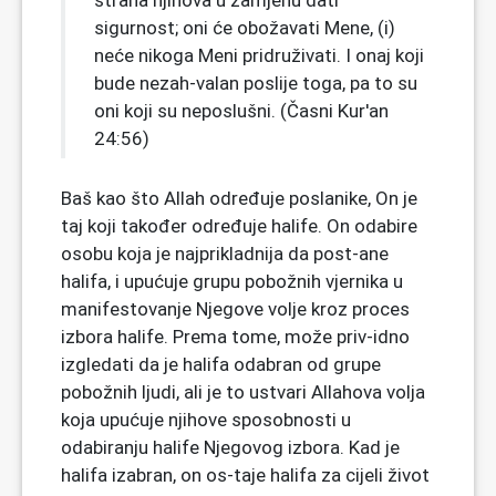
straha njihova u zamjenu dati
sigurnost; oni će obožavati Mene, (i)
neće nikoga Meni pridruživati. I onaj koji
bude nezah-valan poslije toga, pa to su
oni koji su neposlušni. (Časni Kur'an
24:56)
Baš kao što Allah određuje poslanike, On je
taj koji također određuje halife. On odabire
osobu koja je najprikladnija da post-ane
halifa, i upućuje grupu pobožnih vjernika u
manifestovanje Njegove volje kroz proces
izbora halife. Prema tome, može priv-idno
izgledati da je halifa odabran od grupe
pobožnih ljudi, ali je to ustvari Allahova volja
koja upućuje njihove sposobnosti u
odabiranju halife Njegovog izbora. Kad je
halifa izabran, on os-taje halifa za cijeli život