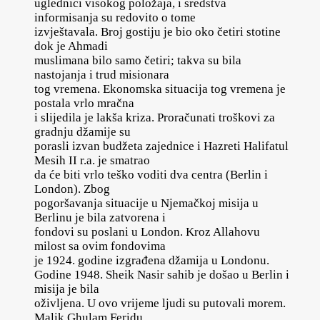
uglednici visokog položaja, i sredstva
informisanja su redovito o tome
izvještavala. Broj gostiju je bio oko četiri stotine
dok je Ahmadi
muslimana bilo samo četiri; takva su bila
nastojanja i trud misionara
tog vremena. Ekonomska situacija tog vremena je
postala vrlo mračna
i slijedila je lakša kriza. Proračunati troškovi za
gradnju džamije su
porasli izvan budžeta zajednice i Hazreti Halifatul
Mesih II r.a. je smatrao
da će biti vrlo teško voditi dva centra (Berlin i
London). Zbog
pogoršavanja situacije u Njemačkoj misija u
Berlinu je bila zatvorena i
fondovi su poslani u London. Kroz Allahovu
milost sa ovim fondovima
je 1924. godine izgrađena džamija u Londonu.
Godine 1948. Sheik Nasir sahib je došao u Berlin i
misija je bila
oživljena. U ovo vrijeme ljudi su putovali morem.
Malik Ghulam Feridu