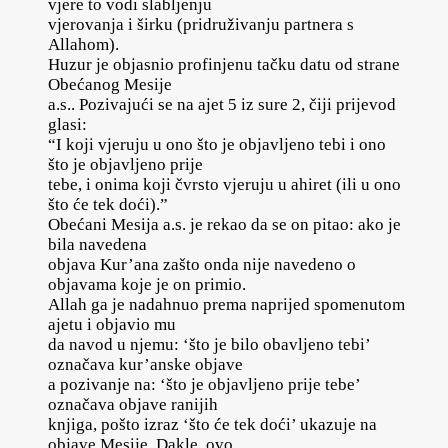
vjere to vodi slabljenju
vjerovanja i širku (pridruživanju partnera s
Allahom).
Huzur je objasnio profinjenu tačku datu od strane
Obećanog Mesije
a.s.. Pozivajući se na ajet 5 iz sure 2, čiji prijevod
glasi:
“I koji vjeruju u ono što je objavljeno tebi i ono
što je objavljeno prije
tebe, i onima koji čvrsto vjeruju u ahiret (ili u ono
što će tek doći).”
Obećani Mesija a.s. je rekao da se on pitao: ako je
bila navedena
objava Kur’ana zašto onda nije navedeno o
objavama koje je on primio.
Allah ga je nadahnuo prema naprijed spomenutom
ajetu i objavio mu
da navod u njemu: ‘što je bilo obavljeno tebi’
označava kur’anske objave
a pozivanje na: ‘što je objavljeno prije tebe’
označava objave ranijih
knjiga, pošto izraz ‘što će tek doći’ ukazuje na
objave Mesije. Dakle, ovo