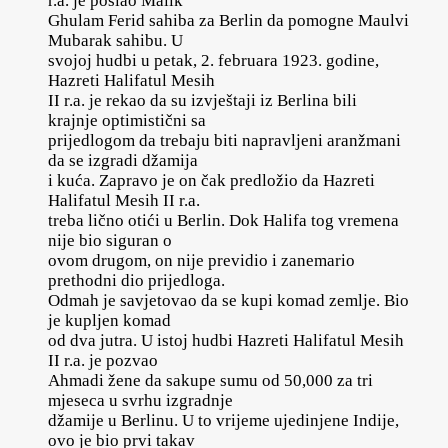
r.a. je poslao Malik
Ghulam Ferid sahiba za Berlin da pomogne Maulvi
Mubarak sahibu. U
svojoj hudbi u petak, 2. februara 1923. godine,
Hazreti Halifatul Mesih
II r.a. je rekao da su izvještaji iz Berlina bili
krajnje optimistični sa
prijedlogom da trebaju biti napravljeni aranžmani
da se izgradi džamija
i kuća. Zapravo je on čak predložio da Hazreti
Halifatul Mesih II r.a.
treba lično otići u Berlin. Dok Halifa tog vremena
nije bio siguran o
ovom drugom, on nije previdio i zanemario
prethodni dio prijedloga.
Odmah je savjetovao da se kupi komad zemlje. Bio
je kupljen komad
od dva jutra. U istoj hudbi Hazreti Halifatul Mesih
II r.a. je pozvao
Ahmadi žene da sakupe sumu od 50,000 za tri
mjeseca u svrhu izgradnje
džamije u Berlinu. U to vrijeme ujedinjene Indije,
ovo je bio prvi takav