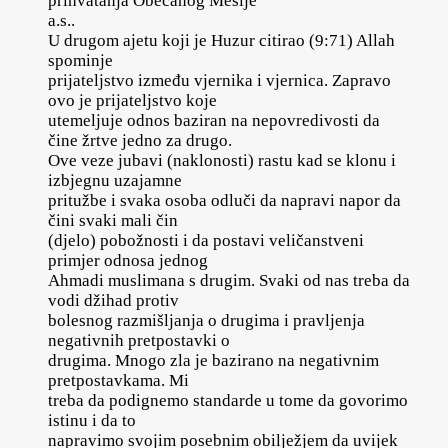
prihvatanja Obećanog Mesije
a.s..
U drugom ajetu koji je Huzur citirao (9:71) Allah
spominje
prijateljstvo između vjernika i vjernica. Zapravo
ovo je prijateljstvo koje
utemeljuje odnos baziran na nepovredivosti da
čine žrtve jedno za drugo.
Ove veze jubavi (naklonosti) rastu kad se klonu i
izbjegnu uzajamne
pritužbe i svaka osoba odluči da napravi napor da
čini svaki mali čin
(djelo) pobožnosti i da postavi veličanstveni
primjer odnosa jednog
Ahmadi muslimana s drugim. Svaki od nas treba da
vodi džihad protiv
bolesnog razmišljanja o drugima i pravljenja
negativnih pretpostavki o
drugima. Mnogo zla je bazirano na negativnim
pretpostavkama. Mi
treba da podignemo standarde u tome da govorimo
istinu i da to
napravimo svojim posebnim obilježjem da uvijek