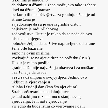
ti kojima je naređeno
da dolaze u džamiju. žena može, ako tako izabere
doći na džumu (namaz
petkom) ili ne doći. @rtva za gradnju džamije od
strane žena je
svjedočenje da su je one izgradile čisto i
najiskrenije radi Allahovog
zadovoljstva. Huzur je rekao da se nada da ovo
nisu samo njegove
pobožne želje i da su žrtve napravljene od strane
žena bile bazirane
samo na ovim mislima.
Pozivajući se na ajet citiran na početku (9:18)
Huzur je rekao poslije
gradnje džamije najvažnija obaveza i za muškarce
i za žene je da usade
vezu sa džamijom u svojoj djeci. Jedino ovo
uključuje vjerovanje u
Allaha i Sudnji dan (kao što ajet citira).
Strahopoštovanjem nadahnjujuće
je kad ozbiljno razmislimo o stanju svog
vjerovanja. Je li naše vjerovanje
vrijedno da bude istinsko vjerovanje i da li