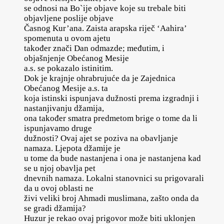
se odnosi na Bo`ije objave koje su trebale biti
objavljene poslije objave
Časnog Kur’ana. Zaista arapska riječ ‘Aahira’
spomenuta u ovom ajetu
također znači Dan odmazde; međutim, i
objašnjenje Obećanog Mesije
a.s. se pokazalo istinitim.
Dok je krajnje ohrabrujuće da je Zajednica
Obećanog Mesije a.s. ta
koja istinski ispunjava dužnosti prema izgradnji i
nastanjivanju džamija,
ona također smatra predmetom brige o tome da li
ispunjavamo druge
dužnosti? Ovaj ajet se poziva na obavljanje
namaza. Ljepota džamije je
u tome da bude nastanjena i ona je nastanjena kad
se u njoj obavlja pet
dnevnih namaza. Lokalni stanovnici su prigovarali
da u ovoj oblasti ne
živi veliki broj Ahmadi muslimana, zašto onda da
se gradi džamija?
Huzur je rekao ovaj prigovor može biti uklonjen