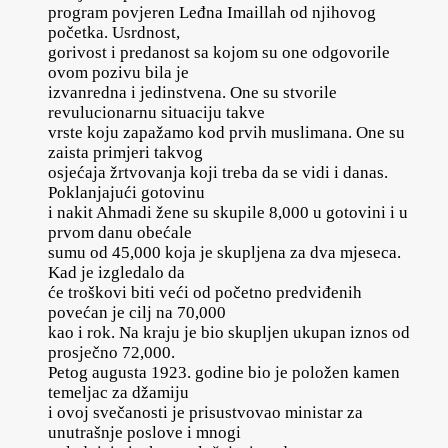
program povjeren Leđna Imaillah od njihovog
početka. Usrdnost,
gorivost i predanost sa kojom su one odgovorile
ovom pozivu bila je
izvanredna i jedinstvena. One su stvorile
revulucionarnu situaciju takve
vrste koju zapažamo kod prvih muslimana. One su
zaista primjeri takvog
osjećaja žrtvovanja koji treba da se vidi i danas.
Poklanjajući gotovinu
i nakit Ahmadi žene su skupile 8,000 u gotovini i u
prvom danu obećale
sumu od 45,000 koja je skupljena za dva mjeseca.
Kad je izgledalo da
će troškovi biti veći od početno predviđenih
povećan je cilj na 70,000
kao i rok. Na kraju je bio skupljen ukupan iznos od
prosječno 72,000.
Petog augusta 1923. godine bio je položen kamen
temeljac za džamiju
i ovoj svečanosti je prisustvovao ministar za
unutrašnje poslove i mnogi