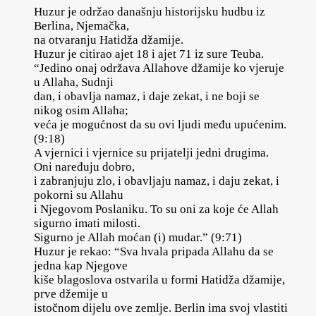
Huzur je održao današnju historijsku hudbu iz
Berlina, Njemačka,
na otvaranju Hatidža džamije.
Huzur je citirao ajet 18 i ajet 71 iz sure Teuba.
“Jedino onaj održava Allahove džamije ko vjeruje
u Allaha, Sudnji
dan, i obavlja namaz, i daje zekat, i ne boji se
nikog osim Allaha;
veća je mogućnost da su ovi ljudi među upućenim.
(9:18)
A vjernici i vjernice su prijatelji jedni drugima.
Oni naređuju dobro,
i zabranjuju zlo, i obavljaju namaz, i daju zekat, i
pokorni su Allahu
i Njegovom Poslaniku. To su oni za koje će Allah
sigurno imati milosti.
Sigurno je Allah moćan (i) mudar.” (9:71)
Huzur je rekao: “Sva hvala pripada Allahu da se
jedna kap Njegove
kiše blagoslova ostvarila u formi Hatidža džamije,
prve džemije u
istočnom dijelu ove zemlje. Berlin ima svoj vlastiti