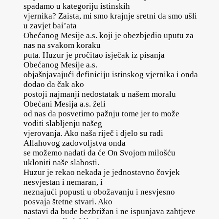
spadamo u kategoriju istinskih
vjernika? Zaista, mi smo krajnje sretni da smo ušli
u zavjet bai’ata
Obećanog Mesije a.s. koji je obezbjedio uputu za
nas na svakom koraku
puta. Huzur je pročitao isječak iz pisanja
Obećanog Mesije a.s.
objašnjavajući definiciju istinskog vjernika i onda
dodao da čak ako
postoji najmanji nedostatak u našem moralu
Obećani Mesija a.s. želi
od nas da posvetimo pažnju tome jer to može
voditi slabljenju našeg
vjerovanja. Ako naša riječ i djelo su radi
Allahovog zadovoljstva onda
se možemo nadati da će On Svojom milošću
ukloniti naše slabosti.
Huzur je rekao nekada je jednostavno čovjek
nesvjestan i nemaran, i
neznajući popusti u obožavanju i nesvjesno
posvaja štetne stvari. Ako
nastavi da bude bezbrižan i ne ispunjava zahtjeve