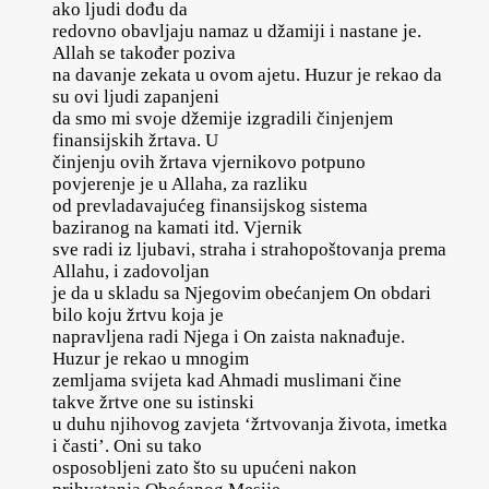
ako ljudi dođu da
redovno obavljaju namaz u džamiji i nastane je.
Allah se također poziva
na davanje zekata u ovom ajetu. Huzur je rekao da
su ovi ljudi zapanjeni
da smo mi svoje džemije izgradili činjenjem
finansijskih žrtava. U
činjenju ovih žrtava vjernikovo potpuno
povjerenje je u Allaha, za razliku
od prevladavajućeg finansijskog sistema
baziranog na kamati itd. Vjernik
sve radi iz ljubavi, straha i strahopoštovanja prema
Allahu, i zadovoljan
je da u skladu sa Njegovim obećanjem On obdari
bilo koju žrtvu koja je
napravljena radi Njega i On zaista naknađuje.
Huzur je rekao u mnogim
zemljama svijeta kad Ahmadi muslimani čine
takve žrtve one su istinski
u duhu njihovog zavjeta ‘žrtvovanja života, imetka
i časti’. Oni su tako
osposobljeni zato što su upućeni nakon