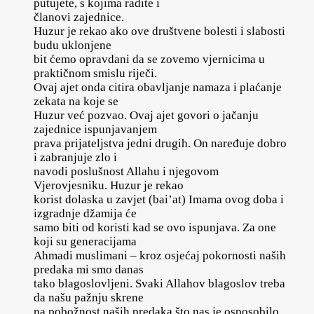
putujete, s kojima radite i
članovi zajednice.
Huzur je rekao ako ove društvene bolesti i slabosti
budu uklonjene
bit ćemo opravdani da se zovemo vjernicima u
praktičnom smislu riječi.
Ovaj ajet onda citira obavljanje namaza i plaćanje
zekata na koje se
Huzur već pozvao. Ovaj ajet govori o jačanju
zajednice ispunjavanjem
prava prijateljstva jedni drugih. On naređuje dobro
i zabranjuje zlo i
navodi poslušnost Allahu i njegovom
Vjerovjesniku. Huzur je rekao
korist dolaska u zavjet (bai’at) Imama ovog doba i
izgradnje džamija će
samo biti od koristi kad se ovo ispunjava. Za one
koji su generacijama
Ahmadi muslimani – kroz osjećaj pokornosti naših
predaka mi smo danas
tako blagoslovljeni. Svaki Allahov blagoslov treba
da našu pažnju skrene
na pobožnost naših predaka što nas je osposobilo