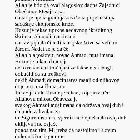
Allah je htio da ovaj blagoslov dadne Zajednici
Obećanog Mesije a.s. i
danas je njena gradnja završena prije nastupa
sadašnje ekonomske krize.
Huzur je rekao uprkos nedavnog ‘kreditnog
škripca’ Ahmadi muslimani
nastavljaju da čine finansijske žrtve sa velikm
žarom. Nadat se je da će
Allah blagosloviti novac Ahmadi muslimana.
Huzur je rekao da mu je
neko rekao da stručnjaci za takse nisu mogli
dokučiti da su troškovi
nekih Ahmadi domaćinsatva manji od njihovog
doprinosa za članarinu.
Takav je duh, Huzur je rekao, koji privlači
Allahovu milost. Obaveza je
svakog Ahmadi muslimana da održava ovaj duh i
da bude zahvalan za
to. Sigurno istinski vjernik ne dopušta da ovaj duh
oklijeva i ne osjeća
ponos nad tim. Mi treba da nastojimo i s ovim
duhom lično ispunimo