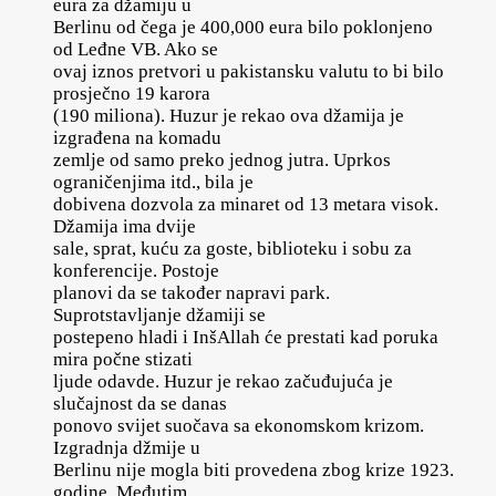
eura za džamiju u
Berlinu od čega je 400,000 eura bilo poklonjeno
od Leđne VB. Ako se
ovaj iznos pretvori u pakistansku valutu to bi bilo
prosječno 19 karora
(190 miliona). Huzur je rekao ova džamija je
izgrađena na komadu
zemlje od samo preko jednog jutra. Uprkos
ograničenjima itd., bila je
dobivena dozvola za minaret od 13 metara visok.
Džamija ima dvije
sale, sprat, kuću za goste, biblioteku i sobu za
konferencije. Postoje
planovi da se također napravi park.
Suprotstavljanje džamiji se
postepeno hladi i InšAllah će prestati kad poruka
mira počne stizati
ljude odavde. Huzur je rekao začuđujuća je
slučajnost da se danas
ponovo svijet suočava sa ekonomskom krizom.
Izgradnja džmije u
Berlinu nije mogla biti provedena zbog krize 1923.
godine. Međutim,