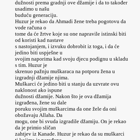
dužnosti prema gradnji ove džamije i da to također
usadimo u našu
buduću generaciju.
Huzur je rekao da Ahmadi žene treba pogotovu da
vode računa o
tome da će žrtve koje su one napravile istinski biti
od koristi kad nastave
s nastojanjem, i izvuku dobrobit iz toga, i da će
jedino biti uspješne u
svojim naporima kad svoju djecu podignu u skladu
s tim. Huzur je
skrenuo pažnju muškaraca na potporu žena u
izgradnji džamije njima.
Muškarci će jedino biti u stanju da uzvrate ovu
naklonost ako ispune
dužnosti džamije. Nakon što je ova džamija
izgrađena, žene su dale
poruku svojim muškarcima da one žele da oni
obožavaju Allaha. Da
mogu, one bi svuda izgradile džamiju. On je rekao
da je primio sličan
zahtjev iz Kanade. Huzur je rekao da su muškarci