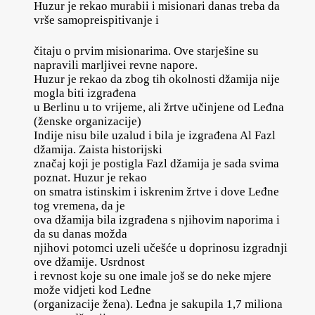
Huzur je rekao murabii i misionari danas treba da
vrše samopreispitivanje i
čitaju o prvim misionarima. Ove starješine su
napravili marljivei revne napore.
Huzur je rekao da zbog tih okolnosti džamija nije
mogla biti izgrađena
u Berlinu u to vrijeme, ali žrtve učinjene od Leđna
(ženske organizacije)
Indije nisu bile uzalud i bila je izgrađena Al Fazl
džamija. Zaista historijski
značaj koji je postigla Fazl džamija je sada svima
poznat. Huzur je rekao
on smatra istinskim i iskrenim žrtve i dove Leđne
tog vremena, da je
ova džamija bila izgrađena s njihovim naporima i
da su danas možda
njihovi potomci uzeli učešće u doprinosu izgradnji
ove džamije. Usrdnost
i revnost koje su one imale još se do neke mjere
može vidjeti kod Leđne
(organizacije žena). Leđna je sakupila 1,7 miliona