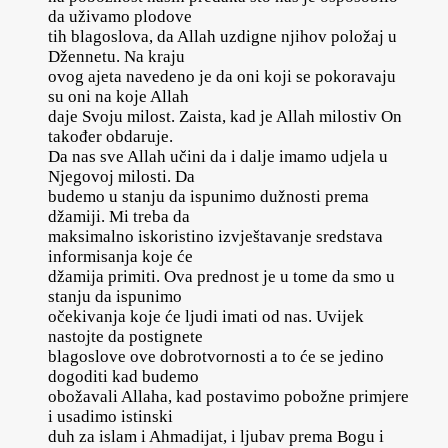
da uživamo plodove
tih blagoslova, da Allah uzdigne njihov položaj u
Džennetu. Na kraju
ovog ajeta navedeno je da oni koji se pokoravaju
su oni na koje Allah
daje Svoju milost. Zaista, kad je Allah milostiv On
također obdaruje.
Da nas sve Allah učini da i dalje imamo udjela u
Njegovoj milosti. Da
budemo u stanju da ispunimo dužnosti prema
džamiji. Mi treba da
maksimalno iskoristino izvještavanje sredstava
informisanja koje će
džamija primiti. Ova prednost je u tome da smo u
stanju da ispunimo
očekivanja koje će ljudi imati od nas. Uvijek
nastojte da postignete
blagoslove ove dobrotvornosti a to će se jedino
dogoditi kad budemo
obožavali Allaha, kad postavimo pobožne primjere
i usadimo istinski
duh za islam i Ahmadijat, i ljubav prema Bogu i