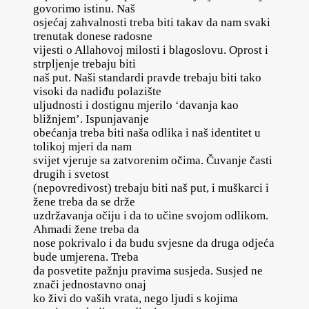
govorimo istinu. Naš
osjećaj zahvalnosti treba biti takav da nam svaki
trenutak donese radosne
vijesti o Allahovoj milosti i blagoslovu. Oprost i
strpljenje trebaju biti
naš put. Naši standardi pravde trebaju biti tako
visoki da nadiđu polazište
uljudnosti i dostignu mjerilo ‘davanja kao
bližnjem’. Ispunjavanje
obećanja treba biti naša odlika i naš identitet u
tolikoj mjeri da nam
svijet vjeruje sa zatvorenim očima. Čuvanje časti
drugih i svetost
(nepovredivost) trebaju biti naš put, i muškarci i
žene treba da se drže
uzdržavanja očiju i da to učine svojom odlikom.
Ahmadi žene treba da
nose pokrivalo i da budu svjesne da druga odjeća
bude umjerena. Treba
da posvetite pažnju pravima susjeda. Susjed ne
znači jednostavno onaj
ko živi do vaših vrata, nego ljudi s kojima