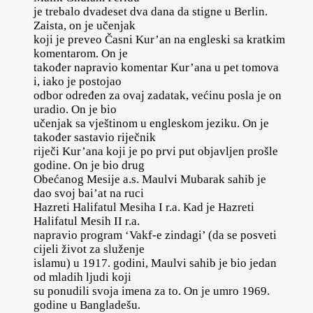
je trebalo dvadeset dva dana da stigne u Berlin.
Zaista, on je učenjak
koji je preveo Časni Kur’an na engleski sa kratkim
komentarom. On je
također napravio komentar Kur’ana u pet tomova
i, iako je postojao
odbor određen za ovaj zadatak, većinu posla je on
uradio. On je bio
učenjak sa vještinom u engleskom jeziku. On je
također sastavio riječnik
riječi Kur’ana koji je po prvi put objavljen prošle
godine. On je bio drug
Obećanog Mesije a.s. Maulvi Mubarak sahib je
dao svoj bai’at na ruci
Hazreti Halifatul Mesiha I r.a. Kad je Hazreti
Halifatul Mesih II r.a.
napravio program ‘Vakf-e zindagi’ (da se posveti
cijeli život za služenje
islamu) u 1917. godini, Maulvi sahib je bio jedan
od mladih ljudi koji
su ponudili svoja imena za to. On je umro 1969.
godine u Bangladešu.