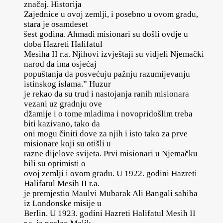
značaj. Historija
Zajednice u ovoj zemlji, i posebno u ovom gradu,
stara je osamdeset
šest godina. Ahmadi misionari su došli ovdje u
doba Hazreti Halifatul
Mesiha II r.a. Njihovi izvještaji su vidjeli Njemački
narod da ima osjećaj
popuštanja da posvećuju pažnju razumijevanju
istinskog islama.” Huzur
je rekao da su trud i nastojanja ranih misionara
vezani uz gradnju ove
džamije i o tome mladima i novopridošlim treba
biti kazivano, tako da
oni mogu činiti dove za njih i isto tako za prve
misionare koji su otišli u
razne dijelove svijeta. Prvi misionari u Njemačku
bili su optimisti o
ovoj zemlji i ovom gradu. U 1922. godini Hazreti
Halifatul Mesih II r.a.
je premjestio Maulvi Mubarak Ali Bangali sahiba
iz Londonske misije u
Berlin. U 1923. godini Hazreti Halifatul Mesih II