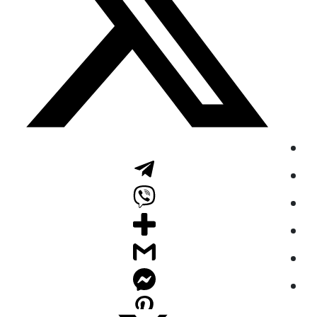
نحو فهم أعمق للإسلام في عصر الالتباس
خطبة الجمعة
37:13
فتح العراق والأحواز،ومشاهد من أمانة
المسلمين وعدالتهم
حضرة مرزا مسرور أحمد (أيده الله)
Video