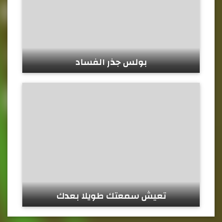
بولس جذر الفساد
تعيش سمعتك طويلا بعدك