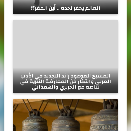
العالم يحفر لحده .. أَين المفر؟!
المسيح الموعود رائد التجديد في الأدب
العربِي وابتكار فن المعارضة النثرِية في
تناصه مع الحرِيرِي والهمذاني