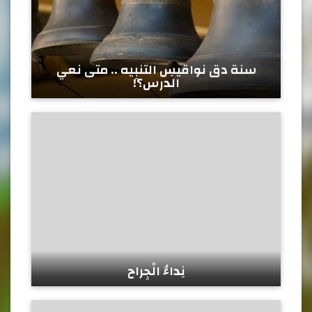
سنة دق نواقيسِ التنبِيه .. متى نعي
الدرس؟!
نِداءُ الْجِراح