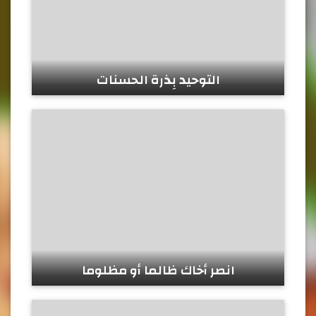
التوحيد بِذرة الحسنات
انصر أخاك ظالما أو مظلوما