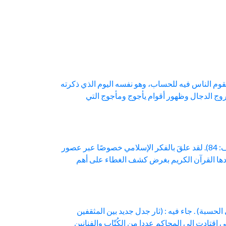
يقوم الناس فيه للحساب، وهو نفسه اليوم الذي ذكرته
خروج الدجال وظهور أقوام يأجوج ومأجوج التي
بقلم: نذير المرادني كاتب من القطر العربي السوري دراسة وتحليل وَيَسْأَلُونَكَ عَنْ ذِي الْقرْنَيْنِ قُلْ سَأَتْلُوا عَلَيْكُمْ مِّنْهُ ذكْرًا (الكهف: 84). لقد علقَ بالفكر الإسلامي خصوصًا عبر عصور
سردها القرآن الكريم بغرض كشف الغطاء على أهم
انون يُثير مناقشات حول دعاوي الحسبة) . جاء فيه : (ثار جدل جديد بين المثقفين
اقتادت إلى المحاكم عددا من الكُتّاب والفنانين