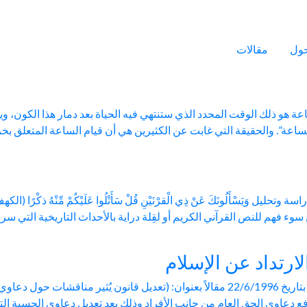
 المرادني
ول
مقالات
ة هو ذلك الوقت المحدد الذي ستنتهي فيه الحياة بعد دمار هذا الكون، و
لساعة”. والحقيقة التي غابت عن الكثيرين هي أن قيام الساعة المتعلق ب
وء فهم للنص القرآني الكريم أو لقِلة دراية بالأحداث التاريخية التي 
ارتداد عن الإسلام
نشرت جريدة (تشرين) في عددها رقم (6550) الصادر بتاريخ 22/6/1996 مقالاً بعنوان: (تعديل ق
ع دعاوي الحق العام من جانب الأفراد وذلك بعد تعديل دعاوي الحسبة التي 