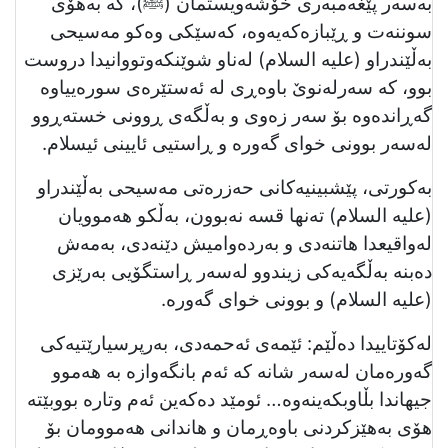
بەسەر پێغەمبەری خۆشەویستمان (ﷺ)، کە بەهۆی
سوننەت و ڕێبازەکەیەوە، کەسێکی وەکو مەسیحی
بەڵێندراو (علیه السلام) لەناو شوێنکەوتووانیدا دروست
بوو، کە سەرلەنوێ باوەڕی لە ئەستێرەی سورەییاوە
گەڕاندەوە بۆ سەر زەوی و بەڵگەی ڕوونی خستەڕوو
لەسەر بوونی خوای گەورە و ڕاستیی ئایینی ئیسلام.
به‌کورتی، پێشبینیەکانی حەزرەتی مەسیحی بەڵێندراو
(علیه السلام) تەنها قسە نەبوون، بەڵکو هەموویان
لەواقیعدا هاتنەدی و بەردەوامیش دێنەدی، بەمەش
دەبنە بەڵگەیەکی زیندوو لەسەر ڕاستگۆیی بەرێزی
(علیه السلام) و بوونی خوای گەورە.
لەكۆتاییدا دەڵێم: ئێمەی ئەحمەدی، بەرپرسیارێتیەكی
گەورەمان لەسەر شانە کە ئەم بانگەوازە بە هەموو
جیهاندا بڵاوبکەینەوە… ئومێد دەکەین ئەم وتارە بووبێتە
هۆی بەهێزکردنی باوەڕمان و هاندانی هەموومان بۆ