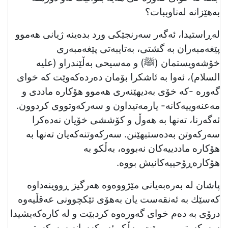
بەهێزانە لەناوببات؟
لەڕاستیدا، ئەگەر سەرنجێکی ورد بدەینە ژیانی هەموو
پێغەمبەران بە گشتی، بەتایبەتی پێغەمبەری
خۆشەویستمان (ﷺ) و مەسیحی بەڵێندراو (علیه
السلام)، ئەوا بە ئاشکرا بۆمان دەردەکەوێت کە خوای
گەورە -کە خۆی بەدیهێنەری هەموو هۆکارە ماددی و
مەعنەوییەکانە- یارمەتیداون و سەرکەوتووی کردوون.
ئەگەرنا، تەنها بە هەوڵ و کۆششی خۆیان نەدەکرا
سەرکەوتن بەدەستبهێنن. سەرکەوتنەکەیان تەنها بە
هۆکارە ماددییەکان نەبووە، بەڵکو بە
هۆکارەڕۆحییەکانیش بووە.
پاشان لە بەرەبەیانی مێژووەوە هەرگیز ڕووینەداوە
کەسێك بە ئەنقەست یان بەهۆی تێکچوونی عەقڵیەوە
درۆی بە دەم خوای گەورەوە كردبێت و لە کارەکەیشیدا
سەرکەوتوو بوو بێت. بەڵکو ئەو کەسانە سەرکەوتوو