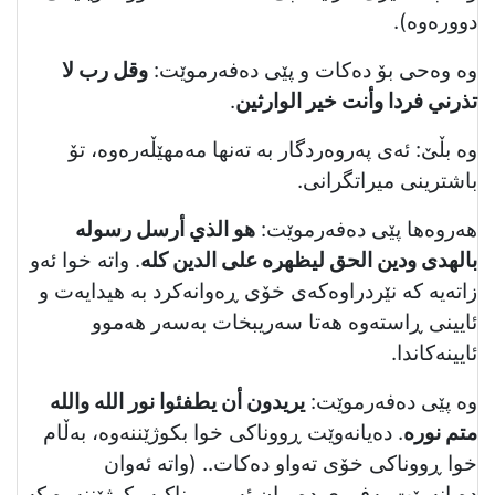
دوورەوە).
وە وەحی بۆ دەكات و پێی دەفەرموێت:
وقل رب لا
تذرني فردا وأنت خیر الوارثین
.
وە بڵێ: ئەی پەروەردگار بە تەنھا مەمهێڵەرەوە، تۆ
باشترینی میراتگرانی.
هەروەها پێی دەفەرموێت:
هو الذي أرسل رسوله
بالهدی ودین الحق لیظهره علی الدین كله
. واتە خوا ئەو
زاتەیە كە نێردراوەكەی خۆی ڕەوانەكرد بە هیدایەت و
ئایینی ڕاستەوە هەتا سەریبخات بەسەر هەموو
ئایینەكاندا.
وە پێی دەفەرموێت:
یریدون أن یطفئوا نور الله والله
متم نوره
. دەیانەوێت ڕووناكی خوا بكوژێننەوە، بەڵام
خوا ڕووناكی خۆی تەواو دەكات.. (واتە ئەوان
دەیانەوێت بەفووی دەمیان ئەو ڕووناكیە بكوژێننەوە كە