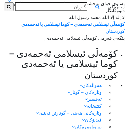
بەناوی خوای بەخشندەی میهرەبان _ بناڤێ خودێ دلووڤاندارێ
سەرەکی
دلووڤانکار
لا إله إلا الله محمد رسول الله
کۆمەڵی ئیسلامی ئەحمەدی – کوما ئیسلامی یا ئەحمەدی
کوردستان
پێگەی فەرمی کۆمەڵی ئیسلامی ئەحمەدی,
کۆمەڵی ئیسلامی ئەحمەدی –
کوما ئیسلامی یا ئەحمەدی
کوردستان
هەواڵەكان
وتارەکان – گوتار
تەفسیر
کتێبخانە
وتارەکانی هەینی – گوتارێن ئەینیێ
ڤیدیۆکان
بیروباوەڕەکان