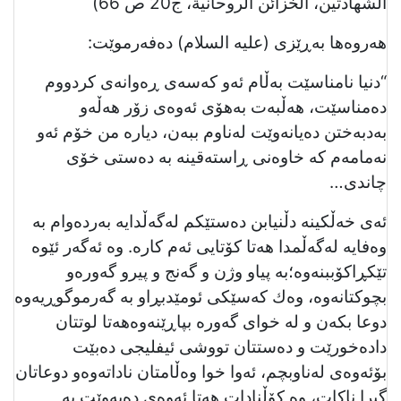
الشهادتين، الخزائن الروحانية، ج20 ص 66)
هەروەها بەڕێزی (عليه السلام) دەفەرموێت:
“دنیا نامناسێت بەڵام ئەو كەسەی ڕەوانەی كردووم
دەمناسێت، هەڵبەت بەهۆی ئەوەی زۆر هەڵەو
بەدبەختن دەیانەوێت لەناوم ببەن، دیارە من خۆم ئەو
نەمامەم كە خاوەنی ڕاستەقینە بە دەستی خۆی
چاندی…
ئەی خەڵكینە دڵنیابن دەستێكم لەگەڵدایە بەردەوام بە
وەفایە لەگەڵمدا هەتا كۆتایی ئەم كارە. وە ئەگەر ئێوە
تێكڕاكۆببنەوە؛بە پیاو وژن و گەنج و پیرو گەورەو
بچوكتانەوە، وه‌ك كه‌سێكی ئومێدبڕاو بە گەرموگوڕیەوە
دوعا بكەن و له‌ خوای گەورە بپاڕێنەوەهەتا لوتتان
دادەخورێت و دەستتان تووشی ئیفلیجی دەبێت
بۆئەوەی لەناوبچم، ئەوا خوا وەڵامتان ناداتەوەو دوعاتان
گیرا ناكات، وە كۆڵنادات هەتا ئەوەی دەیەوێت بە