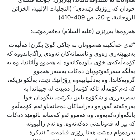
خودان كە ڕۆژێك دێنەدی.” (التجليات الإلهية، الخزائن
الروحانية، ج 20، ص 409-410)
هەروەها بەڕێزی (عليه السلام) دەفەرموێت:
“ئەی خەڵكینە هەمووتان بە چاكی گوێ بگرن! هەڵبەت
بەدیهێنەری زەوی و ئاسمانەكان ئەوەی ڕاگەیاندووە كە
كۆمەڵەكەی خۆی بڵاودەكاتەوە لە هەموو وڵاتاندا، وە بە
بەڵگە سەركەوتوویان دەكات بەسەر هەموو
گروپەكاندا. وە بەدڵنیاییەوە ڕۆژانێك دێت، بەڵكو نزیكە،
كە ئەم كۆمەڵە تاكە كۆمەڵ دەبێت لە جیهاندا بە
سەربەرزی و شكۆوە باس بكرێت. بێگومان خوا
بەرەكەتە گەورەو دەراساكان دەخاتەناو ئەم كۆمەڵەو
بانگەوازەكەیەوە، وە هەموو ئەو كەسانە نائومێد دەكات
كە بیر لە فەوتاندنی دەكەنەوە. وە ئەم زاڵبوونە
بەردەوام دەبێت هەتا ڕۆژی قیامەت.” (تذكرة