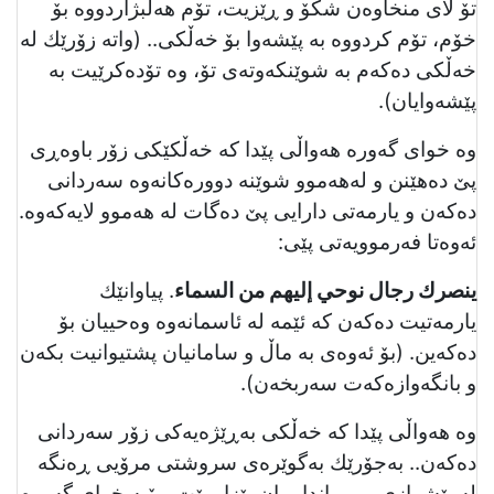
تۆ لای منخاوەن شكۆ و ڕێزیت، تۆم هەڵبژاردووە بۆ
خۆم، تۆم كردووە بە پێشەوا بۆ خەڵكی.. (واتە زۆرێك لە
خەڵكی دەكەم بە شوێنكەوتەی تۆ، وە تۆدەكرێیت بە
پێشەوایان).
وە خوای گەورە هەواڵی پێدا كە خەڵكێكی زۆر باوەڕی
پێ دەهێنن و لەهەموو شوێنە دوورەكانەوە سەردانی
دەكەن و یارمەتی دارایی پێ دەگات لە هەموو لایەكەوە.
ئەوەتا فەرموویەتی پێی:
ینصرك رجال نوحي إلیھم من السماء
. پیاوانێك
یارمەتیت دەكەن كە ئێمە لە ئاسمانەوە وەحییان بۆ
دەكەین. (بۆ ئەوەی بە ماڵ و سامانیان پشتیوانیت بكەن
و بانگەوازەكەت سەربخەن).
وە هەواڵی پێدا كە خەڵكی بەڕێژەیەكی زۆر سەردانی
دەكەن.. بەجۆرێك بەگوێرەی سروشتی مرۆیی ڕەنگە
لە پێشوازی و میواندارییان بێزار بێت، بۆیە خوای گەورە