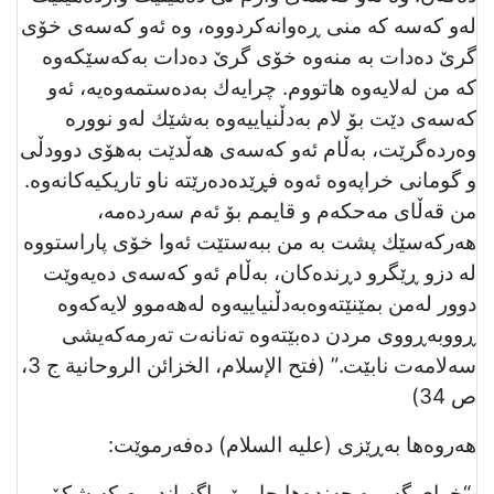
لەو كەسە كە منی ڕەوانەكردووە، وە ئەو كەسەی خۆی
گرێ دەدات بە منەوە خۆی گرێ دەدات بەكەسێكەوە
كە من لەلایەوە هاتووم. چرایەك بەدەستمەوەیە، ئەو
كەسەی دێت بۆ لام بەدڵنیاییەوە بەشێك لەو نوورە
وەردەگرێت، بەڵام ئەو كەسەی هەڵدێت بەهۆی دوودڵی
و گومانی خراپەوە ئەوە فڕێدەدەرێتە ناو تاریكیەكانەوە.
من قەڵای مەحكەم و قایمم بۆ ئەم سەردەمە،
هەركەسێك پشت بە من ببەستێت ئەوا خۆی پاراستووە
لە دزو ڕێگرو دڕنده‌كان، بەڵام ئەو كەسەی دەیەوێت
دوور لەمن بمێنێتەوەبەدڵنیاییەوە لەهەموو لایەكەوە
ڕووبەڕووی مردن دەبێتەوە تەنانەت تەرمەكەیشی
سەلامەت نابێت.” (فتح الإسلام، الخزائن الروحانية ج 3،
ص 34)
هەروەها بەڕێزی (عليه السلام) دەفەرموێت:
“خوای گەورە چەندەها جار پێیڕاگەیاندووم كە شكۆ و