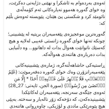
ئەوەی بەردەوام بە ئاشكرا و نهێنی دژایەتی دەكرێت،
وە خوای گەورە هەموو نەیارەكانی ئەم كۆمەڵەی
نائومێد كرد و شكستی پێ هێنان. پێویستە ئەوەش بڵێم
كە:
گەورەترین موعجیزەی پێغەمبەران بریتیە لە پێشبینی؛
چونكە تەنھا خوای گەورە زانستی غەیبی لەلایە و هیچ
كەسێك ناتوانێت هەواڵ بدات لە داهاتوو… وە دڵنیایی
بدات دەربارەی هاتنەدی هەواڵەكە.
ڕاستیەکی حاشاهەڵنەگرە، ژمارەی پێشبینیەکانی
پێغەمبەرانزۆرن وەك خوای گەورە دەفەرموێت: {عَٰلِمُ
ٱلۡغَيۡبِ فَلَا يُظۡهِرُ عَلَىٰ غَيۡبِهِۦٓ أَحَدًا * إِلَّا مَنِ
ٱرۡتَضَىٰ مِن رَّسُولٖ} (سورة الجن، ئایەتی: 27_28)
ئەوەی جێگەی سەرنجە، پێغەمبەران لەکاتێکدا
پێشبینیدەکەن، کە دۆخەکە زۆر نالەبار و سەختە. بەپێی
هیچ پێوەرێکی ماددی و لۆژیکی، چاوەڕوانی هاتنەدی