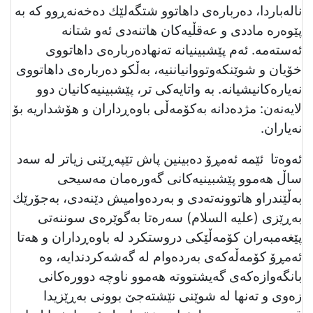
نالەباردا، دەربارەی داهاتوو شتگەلێك دەخەنەڕوو کە بە
پێوەرە ماددی و عەقڵیەکان هاتنەدی ئەو شتانە
ئەستەمە. ئەم پێشبینیانە تەنهادەربارەی داهاتووی
خۆیان و شوێنکەوتووانیاننیە، بەڵکو دەربارەی داهاتووی
نەیارەكانیشیانە. بە واتایەکی تر، پێشبینیەکانیان دوو
لایەنەن: مژدەدانە بەكۆمەڵی باوەڕداران و هۆشداریە بۆ
نەیاران.
ئەوەتا ئێمە ئەمڕۆ دەبینین پاش تێپەڕێنی زیاتر لە سەد
ساڵ هەموو پێشبینیەكانی گەورەمان مەسیحی
بەڵێندراو هاتوونەتەدی و بەردەوامیش دێنەدی، بەجۆرێك
بەڕێزی (علیه السلام) سەرەتا بەگوێرەی سوننەتی
پێغەمبەران كۆمەڵێكی دروستكرد لە باوەڕداران و هەتا
ئەمڕۆ كۆمەڵەكەی بەردەوام لە گەشەكردندایە، وە
بانگەوازەكەی گەیشتووتە هەموو ناوچە دوورەكانی
زەوی و تەنھا لە شوێنی نێشتەجێ بوونی بەڕێزیدا