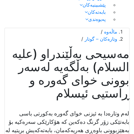
پێشبینیەکان
بابەتەکان
پەیوەندی
ماڵەوە
/
وتارەکان – گوتار
/
مەسیحی بەڵێندراو (علیه
السلام) بەڵگەیە لەسەر
بوونی خوای گەورە و
ڕاستیی ئیسلام
لەم وتارەدا بە ئیزنی خوای گەورە بەكورتی باسی
بابەتێكی زۆر گرنگ دەكەین كە هۆكارێكی سەرەكیە بۆ
بەهێزبوونی باوەڕی هەریەكەمان، بابەتەكەیش بریتیە لە