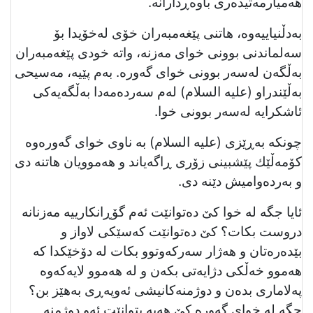
هەمیارمەتیدەری باوەڕدارانە.
بەدڵنیاییەوە، هاتنی پێغەمبەران خۆی لەخۆیدا بۆ
سەلماندنی بوونی خوای مەزنە، واتە خودی پێغەمبەران
بەڵگەن لەسەر بوونی خوای گەورە. بەم پێیە، مەسیحی
بەڵێندراو (علیه السلام) لەم سەردەمەدا بەڵگەیەکی
ئاشکرایە لەسەر بوونی خوا.
چونکە بەڕێزی (علیه السلام) بە ناوی خوای گەورەوە
كۆمەڵێك پێشبینی زۆری ڕاگەیاند و هەموویان هاتنە دی
و بەردەوامیش دێنە دی.
ئایا جگە لە خوا کێ دەتوانێت ئەم گۆڕانکارییە مەزنانە
دروست بکات؟ کێ دەتوانێت کەسێکی لاواز و
بێدەرەتان و هەژار سەرکەوتوو بکات لە دۆخێکدا کە
هەموو خەڵکی دژایەتی بکەن و لە هەموو لایەکەوە
پەلاماری بدەن و دوژمنەکانیشی ئەوپەڕی بەهێز بن؟
جگە لە خوای گەورە کێ هەیە بتوانێت ئەو دوژمنە