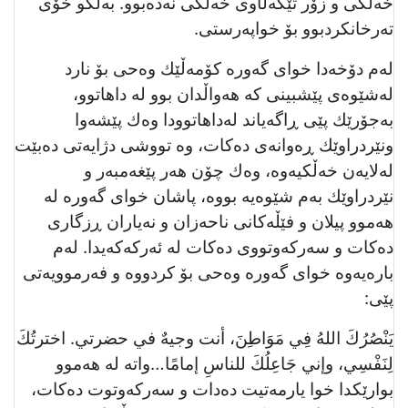
خەڵكی و زۆر تێكەڵاوی خەڵكی نەدەبوو. بەڵكو خۆی
تەرخانكردبوو بۆ خواپەرستی.
لەم دۆخەدا خوای گەورە كۆمەڵێك وەحی بۆ نارد
لەشێوەی پێشبینی كە هەواڵدان بوو لە داهاتوو،
بەجۆرێك پێی ڕاگەیاند لەداهاتوودا وەك پێشەوا
ونێردراوێك ڕەوانەی دەكات، وە تووشی دژایەتی دەبێت
لەلایەن خەڵكیەوە، وەك چۆن هەر پێغەمبەر و
نێردراوێك بەم شێوەیە بووە، پاشان خوای گەورە لە
هەموو پیلان و فێڵەكانی ناحەزان و نەیاران ڕزگاری
دەكات و سەركەوتووی دەكات لە ئەركەكەیدا. لەم
بارەیەوە خوای گەورە وەحی بۆ كردووە و فەرموویەتی
پێی:
يَنْصُرُكَ اللهُ فِي مَوَاطِنَ، أنت وجیهٌ في حضرتي. اخترتُكَ
لِنَفْسِي، وإني جَاعِلُكَ للناسِ إمامًا…واتە لە هەموو
بوارێكدا خوا یارمەتیت دەدات و سەركەوتوت دەكات،