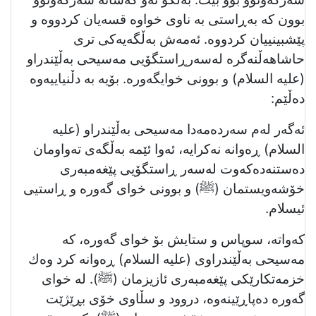
بوون کە بەڕاستی بە ناوی خواوە قسەیان کردووە و
پێشبینییان کردووە. ئەمەش بەڵگەیەکی تری
حاشاهەڵنەگرە لەسەرڕاستگۆیی مەسیحی بەڵێندراو
(علیه السلام) و بوونی خوایگەورە. بۆیە بە دڵنیاییەوە
دەڵێم:
ئەگەر لەم سەردەمەدا مەسیحی بەڵێندراو (علیه
السلام) ڕەوانە نەکرایە، ئەوا ئێمە بەڵگەی تەواومان
دەستنەدەکەوت لەسەر ڕاستگۆیی پێغەمبەری
خۆشەویستمان (ﷺ) و بوونی خوای گەورە و ڕاستیی
ئیسلام.
کەواتە، سوپاس و ستایش بۆ خوای گەورە، کە
مەسیحی بەڵێندراوی (علیه السلام) ڕەوانە کرد وەك
خزمەتکارێکی پێغەمبەری ئازیزمان (ﷺ). لە خوای
گەورە دەپاڕێینەوە، دروود و سڵاوی خۆی بڕێژێت