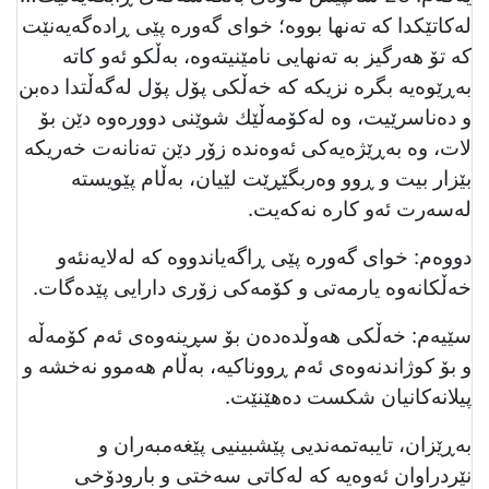
لەكاتێكدا كە تەنھا بووە؛ خوای گەورە پێی ڕادەگەیەنێت
كە تۆ هەرگیز بە تەنهایی نامێنیتەوە، بەڵكو ئەو كاتە
بەڕێوەیە بگرە نزیكە كە خەڵكی پۆل پۆل لەگەڵتدا دەبن
و دەناسرێیت، وە لەكۆمەڵێك شوێنی دوورەوە دێن بۆ
لات، وە بەڕێژەیەكی ئەوەندە زۆر دێن تەنانەت خەریكە
بێزار بيت و ڕوو وەربگێڕێت لێیان، بەڵام پێویستە
لەسەرت ئەو كارە نەكەیت.
دووەم: خوای گەورە پێی ڕاگەیاندووە كە لەلایەنئەو
خەڵكانەوە یارمەتی و كۆمەكی زۆری دارایی پێدەگات.
سێیەم: خەڵكی هەوڵدەدەن بۆ سڕینەوەی ئەم كۆمەڵە
و بۆ كوژاندنەوەی ئەم ڕووناكیە، بەڵام هەموو نەخشە و
پیلانەكانیان شكست دەهێنێت.
بەڕێزان، تایبەتمەندیی پێشبینیی پێغەمبەران و
نێردراوان ئەوەیە کە لەکاتی سەختی و بارودۆخی