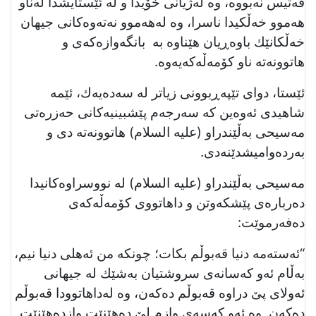
قەتیس نەبووە، وە لەژیانی خۆیدا و لە ئێستایشدا لەناو
هەموو خەڵكیدا ناسرا، وە لەهەموو نەتەوەكانی جیهان
خەڵكانێك باوەڕیان هێناوە بە بانگەوازەكەی و
هاتوونەتە ناو كۆمەڵەكەیەوە.
ئێستا، دوای تێپەڕبوونی زیاتر لە سەدەیەك، ئێمە
شاهیدی ئەوەین کە سەرجەم پێشبینیەکانی حەزرەتی
مەسیحی بەڵێندراو (علیه السلام) هاتوونەتە دی و
بەردەوامیشدێنەدی.
مەسیحی بەڵێندراو (عليه السلام) لە نووسراوەكانیدا
دەربارەی پێشكەوتن و داهاتووی كۆمەڵەكەی
دەفەرموێت:
“ئەستەمە دنیا قەبوڵم بكات؛ چونكە من ئەهلی دنیا نیم،
بەڵام ئەو كەسانەی سروشتیان بەشێك لە جیهانی
ئەولای پێ دراوە قەبوڵم دەكەن، وە لەداهاتوودا قەبوڵم
دەكەن. وە ئەو كەسەی وازم لێ دەهێنێت وازدەهێنێت