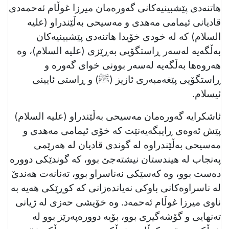
هاتنەدی پێشبینیەكانی گەورەمان میرزا غوڵام ئەحمەدی
قادیانی ئیمامی مەهدی و مەسیحی بەڵێندراو (علیه
السلام) كە لە خودی خۆیدا هاتنەدی پێشبینیەكان
بەڵگەیە لەسەر ڕاستگۆیی بەڕێزی (علیه السلام)، وە
هەروەها بەڵگەیە لەسەر بوونی خوای گەورە و
ڕاستگۆیی پێغەمبەری ئازیز (ﷺ) و ڕاستی ئایینی
ئیسلام.
ئاشكرایە گەورەمان مەسیحی بەڵێندراو (عليه السلام)
پێش ئەوەی ڕایبگەیەنێت كە خۆی ئیمامی مەهدی و
مەسیحی بەڵێندراوە لە گوندی قادیان لە هەرێمی
پەنجاب لە هیندستان نیشتەجێ بوو، كە گوندێكی دوورە
دەست بوو، وە كەسێكی نەناسراو بوو، تەنانەت هەندێ
لە ناسراوەكانی باوكی نەیاندەزانی كە كوڕێكی هەیە بە
ناوی میرزا غوڵام ئەحمەد. وە خۆیشی حەزی لە ژیانی
تەنھایی و گۆشەگیری بوو، بۆیە دوورەپەرێز بوو لە