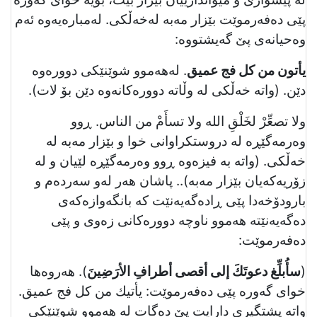
پێی دەفەرموێت بێزار مەبە لەخەڵكی. لەمبارەیەوە ئەم
وەحیانەی پێ گەیشتووە:
یأتون من كل فج عمیق
. لەهەموو شوێنێكی دوورەوە
دێن. (واتە خەڵكی لە وڵاتە دوورەكانەوە دێن بۆ لات).
ولا تصعِّرْ لخَلْقِ الله ولا تسأَمْ من الناس. ڕوو
وەرمەگێڕە لە دروستكراوانی خوا و بێزار مەبە لە
خەڵكی. (واتە بە فیزەوە ڕوو وەرمەگێڕە لێیان و لە
زۆریەكەیان بێزار مەبە).. پاشان هەر لەو سەردەم و
بارودۆخەدا پێی ڕادەگەیەنێت كە بانگەوازەكەی
دەگەیەنێتە هەموو ناوچە دوورەكانی زەوی و پێی
دەفەرموێت:
(
سأُبلِّغ دعوتَكَ إلی أقصی أطرافِ الأرَضِینَ
). هەروەها
خوای گەورە پێی دەفەرموێت: یأتیك من كل فج عمیق.
واتە پشتگیری دارایت پێ دەگات لە هەموو شوێنێكی