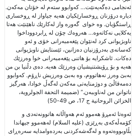
ئەنجامی دەگەیەنێت… كەوابوو ستەم لە خۆتان مەكەن.
دیارە درۆزنان ڕوخسارێكیان هەیە جیاواز لە ڕوخساری
ڕاستگۆیان. وە خوای گەورە واز لەكارێك ناهێنێت هەتا
یەكلایی نەكاتەوە… هەروەك چۆن لە ڕابردووداخوا
ناوبژیوانی كرد لەنێوان پێغەمبەرانی خۆی و ئەو
كەسانەی بەدرۆزنیان دەزانین، ئێستایش ناوبژیوانی
دەكات. ئاشكرایە بۆ هاتنی پێغەمبەرانی خوا وەرزێك
هەیە و بۆ ڕۆيشتنیشیان وەرزێك هەیە. دەی دڵنیا بن من
بەبێ وەرز نەهاتووم، وە بەبێ وەرزیش ناڕۆم. كەوابوو
دەمەقاڵێ و دوژمنایەتی مەكەن لەگەڵ خوادا، هەرگیز
ناتوانن من لەناوببەن.” (ضميمة التحفة الجولروية،
الخزائن الروحانية ج 17، ص 49-50)
ئەوەتا ئەمڕۆ هەموو ئەم هەواڵانە هاتوونەتەدی و
كۆمەڵەكەی بەڕێزی (علیه السلام) لەهەموو جیهاندا
بڵاوبووەتەوە و لەگەشەكردنی بەردەوامدایە سەرەڕای