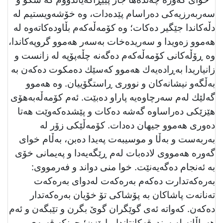
سەربەرزیەكی دەراسام پێدەدات، وە خۆشەویستیم لە
دڵەكاندا جێگیر دەكات؛ وە كۆمەڵەكەم بڵاودەكاتەوە لە
هەموو زەویدا و سەریدەخات بەسەر هەموو گروپەكاندا،
وە ڕۆڵەكانی كۆمەڵەكەم دەگەنە چڵەپۆپە لە زانست و
زانیاریدا بەڕادەیەك هەموو كەسێك دەمكوت دەكەن بە
بەڵگەو نیشانەكان و نووری ڕاستگۆییان. وە هەموو
گەلێك لەم سەرچاوەیە پاراو دەبێت. ئەم كۆمەڵەبەهۆی
هێزێكی دەراساوە گەشە دەكات و پێشدەكەوێت هەتا
دەوری هەموو جیهان دەدات. كۆمەڵێكی زۆر لە
بەربەست و بەڵا و موسیبەت پەیدا دەبن، بەڵام خوای
گەورە هەمووی لادەبات لەم ڕێگەیەدا و پەیمانی خۆی
بە ئەنجام دەگەیەنێت. خوا منی دواند و فەرمووی:
بەرەكەتدارت دەكەم بەرەكەت لەدوای بەرەكەت
تەنانەت پاشاكان بە پۆشاكی تۆ خۆیان بەرەكەتدار
دەكەن. كەواتە ئەی گوێگران گوێ بگرن و تێبگەن و ئەم
هەواڵانە لە سندوقەكانتاندا بپارێزن؛ چونكە قسەی