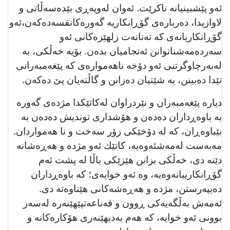
ئەو پێشبینیانە ناکرێت. ئەوان لەوپەڕی بێدەسەڵاتی و
لاوازیدا، دەربارەی گۆڕانکاریە گەورەکانقسەدەكەن،ئەو
گۆڕانكاریانەی کە تەنانەت زلهێزەکانی ئەو
سەردەمەشناتوانن ئەنجامیان بدەن. بۆیە خەڵکی، بە
لەبەرچاوگرتنی ئەو دۆخە ناهەموارەی کە پێغەمبەرانی
تێدا دەبینن، بە شێتیان دەزانن و گاڵتەیان پێ دەکەن.
دیارە پێغەمبەران و نێردراوان لەکاتێکدا مژدەی گەورە
بە باوەڕداران دەدەن و هۆشداری توندیش دەدەن بە
بێباوەڕان، کە لە دۆخێکی زۆر سەخت و نا هەمواردان.
مەبەست لەمەشئەوەیە، کاتێك ئەو مژدە و هەڕەشانە
دێنە دی، خەڵکی بزانن هێزێکی باڵا لە پشت ئەم
گۆڕانکارییانەوەیە، وە ئەو خوایەی؛ کە باوەڕداران
دەیپەرستن، مژدە و هەڕەشەکانی هێناوەتە دی.
ئەمەش بەڵگەیەکی ڕوون و قەناعەتپێهێنەرە لەسەر
بوونی ئەو خوایە، کە هەم بەدیهێنەری هۆکارەکانە و