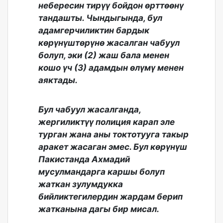
небересин тирүү бойдон өрттөөнү
тандашты. Чындыгында, бул
адамгерчиликтин бардык
көрүнүштөрүнө жасалган чабуул
болуп, эки (2) жаш бала менен
кошо үч (3) адамдын өлүмү менен
аяктады.
Бул чабуул жасалганда,
жергиликтүү полиция карап эле
турган жана аны токтотууга такыр
аракет жасаган эмес. Бул көрүнүш
Пакистанда Ахмадий
мусулмандарга каршы болуп
жаткан зулумдукка
бийликтегилердин жардам берип
жатканына дагы бир мисал.