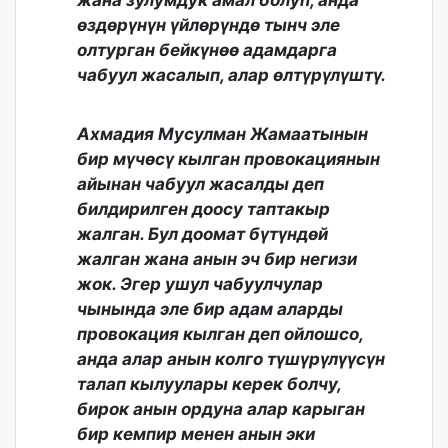
жана зулумдук амал болуп, анда
өздөрүнүн үйлөрүндө тынч эле
олтурган бейкүнөө адамдарга
чабуул жасалып, алар өлтүрүлүштү.
Ахмадия Мусулман Жамаатынын
бир мүчөсү кылган провокациянын
айынан чабуул жасалды деп
билдирилген доосу таптакыр
жалган. Бул доомат бүтүндөй
жалган жана анын эч бир негизи
жок. Эгер ушул чабуулчулар
чынында эле бир адам аларды
провокация кылган деп ойлошсо,
анда алар анын колго түшүрүлүүсүн
талап кылуулары керек болчу,
бирок анын ордуна алар карыган
бир кемпир менен анын эки