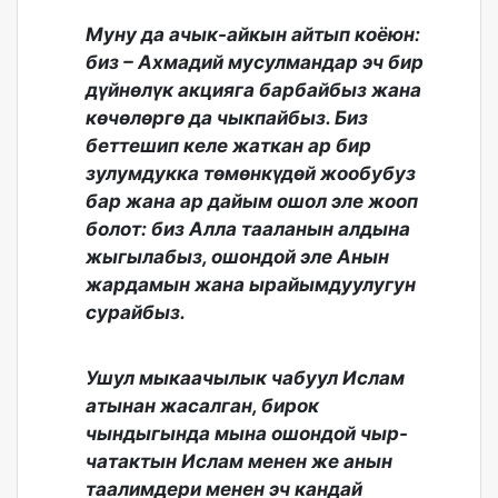
Муну да ачык-айкын айтып коёюн:
биз – Ахмадий мусулмандар эч бир
дүйнөлүк акцияга барбайбыз жана
көчөлөргө да чыкпайбыз. Биз
беттешип келе жаткан ар бир
зулумдукка төмөнкүдөй жообубуз
бар жана ар дайым ошол эле жооп
болот: биз Алла тааланын алдына
жыгылабыз, ошондой эле Анын
жардамын жана ырайымдуулугун
сурайбыз.
Ушул мыкаачылык чабуул Ислам
атынан жасалган, бирок
чындыгында мына ошондой чыр-
чатактын Ислам менен же анын
таалимдери менен эч кандай