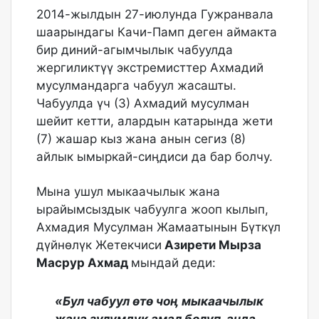
2014-жылдын 27-июлунда Гужранвала
шаарындагы Качи-Памп деген аймакта
бир диний-агымчылык чабуулда
жергиликтүү экстремисттер Ахмадий
мусулмандарга чабуул жасашты.
Чабуулда үч (3) Ахмадий мусулман
шейит кетти, алардын катарында жети
(7) жашар кыз жана анын сегиз (8)
айлык ымыркай-сиӊдиси да бар болчу.
Мына ушул мыкаачылык жана
ырайымсыздык чабуулга жооп кылып,
Ахмадия Мусулман Жамаатынын Бүткүл
дүйнөлүк Жетекчиси
Азирети Мырза
Масрур Ахмад
мындай деди:
«Бул чабуул өтө чоӊ мыкаачылык