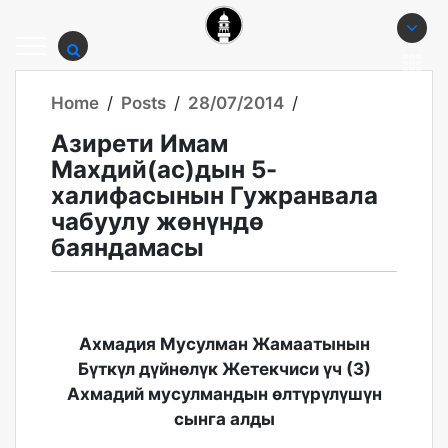
Home
/
Posts
/
28/07/2014
/
Азирети Имам
Махдий(ас)дын 5-
халифасынын Гужранвала
чабуулу жөнүндө
баяндамасы
Ахмадия Мусулман Жамаатынын
Бүткүл дүйнөлүк Жетекчиси үч (3)
Ахмадий мусулмандын өлтүрүлүшүн
сынга алды