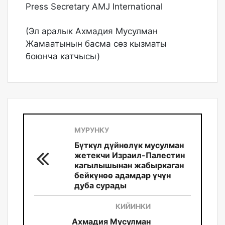
Press Secretary AMJ International
(Эл аралык Ахмадия Мусулман
Жамаатынын басма сөз кызматы
боюнча катчысы)
МУРУНКУ
Бүткүл дүйнөлүк мусулман
жетекчи Израил-Палестин
кагылышынан жабыркаган
бейкүнөө адамдар үчүн
дуба сурады
КИЙИНКИ
Ахмадия Мусулман