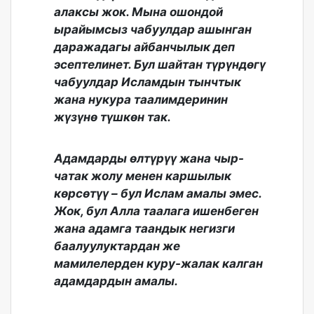
алаксы жок. Мына ошондой
ырайымсыз чабуулдар ашынган
даражадагы айбанчылык деп
эсептелинет. Бул шайтан түрүндөгү
чабуулдар Исламдын тынчтык
жана нукура таалимдеринин
жүзүнө түшкөн так.
Адамдарды өлтүрүү жана чыр-
чатак жолу менен каршылык
көрсөтүү – бул Ислам амалы эмес.
Жок, бул Алла таалага ишенбеген
жана адамга таандык негизги
баалуулуктардан же
мамилелерден куру-жалак калган
адамдардын амалы.