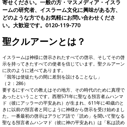
寄せください。一般の方・マスメディア・イスラ
協
ームの研究者、イスラーム文化に興味がある方、
会
どのような方でもお気軽にお問い合わせくださ
い。大歓迎です。0120-119-770
聖クルアーンとは？
イスラームは神様に啓示されたすべての啓示、そしてその啓
示を持ってきたすべての使者を信じています。聖クルアーン
に次のように述べてあります。
「我等は使徒たちの間に差別を設けることなし」
（２：286）
要するにすべての教えはその地方、その時代のために真理で
あったということです。西暦571年に聖なる預言者ムハンマ
ド（彼にアッラーの平安あれ）が生まれ、611年に40歳のと
きに以前の預言者と同じように神様から啓示を受け始めまし
た。一番最初の啓示はアラビア語で「読め」を聞いて聖なる
聖なる預言者ムハンマド（彼に神の平安あれ）は「私は読め