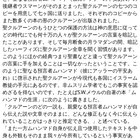
後継者ウスマーンがそのまとまった聖クルアーンの七つのコ
ピーを用意して七ヶ国に送りました。それぞれのコピーから
また数多くの本の形のクルアーンが出版されました。
聖クルアーンのもうひとつの保護の方法は神の意思に従って
どの時代にでも何十万の人々が聖クルアーンの言葉を暗記し
たことがあります。そして毎月断食の月ラマダンの間、暗記
したハーフィズに聖クルアーン全章を聞く習慣があります。
このようにほかの経典つまり聖書などと違って聖クルアーン
の言葉に手を加えることは一切なかったということです。こ
のように聖なる預言者ムハンマド（彼にアッラーの平安あ
れ）に啓示された聖クルアーンが今現代も各国にイスラーム
教徒の手元にあるのです。非ムスリム学者でもこの事実を認
めざるを得ないのです。たとえばS.W.メウルの自著の本「ム
ハンマドの生涯」に次のように書きました。
「クルアーンのどの一説も、親愛なる預言者ムハンマドが自
ら伝えた説や文章そのままに、どんな修正もなく今に伝えら
れていることがはっきりと推定できる。」と述べている。
「また一方ムハンマド自身が伝え且つ使用したテキストを中
身も外観もそのまま我々が今所有しているという事実があ