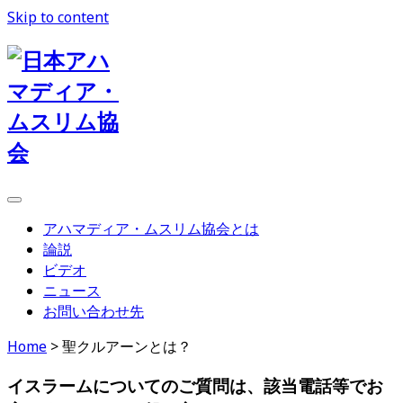
Skip to content
日
本
ア
ハ
マ
デ
アハマディア・ムスリム協会とは
ィ
論説
ア・
ビデオ
ニュース
ム
お問い合わせ先
ス
Home
>
聖クルアーンとは？
リ
イスラームについてのご質問は、該当電話等でお
ム