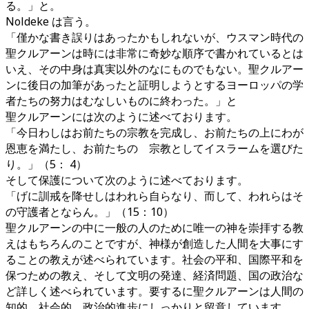
る。」と。
Noldeke は言う。
「僅かな書き誤りはあったかもしれないが、ウスマン時代の
聖クルアーンは時には非常に奇妙な順序で書かれているとは
いえ、その中身は真実以外のなにものでもない。聖クルアー
ンに後日の加筆があったと証明しようとするヨーロッパの学
者たちの努力はむなしいものに終わった。」と
聖クルアーンには次のように述べております。
「今日わしはお前たちの宗教を完成し、お前たちの上にわが
恩恵を満たし、お前たちの 宗教としてイスラームを選びた
り。」（5： 4）
そして保護について次のように述べております。
「げに訓戒を降せしはわれら自らなり、而して、われらはそ
の守護者とならん。」（15：10）
聖クルアーンの中に一般の人のために唯一の神を崇拝する教
えはもちろんのことですが、神様が創造した人間を大事にす
ることの教えが述べられています。社会の平和、国際平和を
保つための教え、そして文明の発達、経済問題、国の政治な
ど詳しく述べられています。要するに聖クルアーンは人間の
知的、社会的、政治的進歩にしっかりと留意しています。