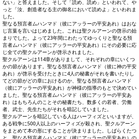
ない」と答えました。そして「読め、読め」といわれて、や
っと「汝、創造者なる主の御名において読めよ」といわれま
した。
聖なる預言者ムハンマド（彼にアッラーの平安あれ）はおな
じ言葉を言いはじめました。これは聖クルアーンの啓示の始
まりでした。よって23年間にわたってゆっくりと聖なる預
言者ムハンマド（彼にアッラーの平安あれ）にその必要に応
じ全ての聖クルアーンが啓示されました。
聖クルアーンは114章がありまして、それぞれの章にいくつ
かの節があります。聖なる預言者ムハンマド（彼に神の平安
あれ）が啓示を受けたときに4人の秘書がそれを書いたりし
てどの節がどの章におけるのか、聖なる預言者ムハンマド
（彼にアッラーの平安あれ）が神様の指導のもとで決めてい
ました。聖なる預言者ムハンマド（彼にアッラーの平安あ
れ）はもちろんのことその秘書たち、数多くの若者、労働
者、武士、先生たちがそれを暗記していました。
聖クルアーンを暗記している人はハーフィズといいますが、
ある戦争に500人以上のハーフィズが殺され、聖クルアーン
をまとめて本の形にすることが決まりました。しばらくたつ
と、聖なる預言者ムハンマド（彼にアッラーの平安あれ）の