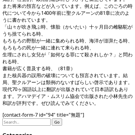
また将来の預言などが入っています。例えば、このごろの時
代について今から1400年前に聖クルアーンの81章に次のよ
うに書かれています。
「山々が吹き飛ぶ時、懐胎（かいたい）十ヶ月目の雌駱駝が
うち捨てられる時、
もろもろの野獣が一緒に集められる時、海洋が澎湃たる時、
もろもろの民が一緒に連れて来られる時、
生埋にされし女兒が「如何なる罪にて殺されしか？」と問わ
れる時、
書籍が広く普及する時、（81章）
また核兵器の誤用の破壊についても預言されています。結
局、聖クルアーンは類例のないすばらしい啓示であります。
現代70ヶ国語以上に翻訳が出版されていて日本語訳もあり
ます。アハマデイア・ムスリム協会で出版された小林先生の
和訳が評判です。ぜひ読んでみてください。
[contact-form-7 id="94" title="無題"]
Search
for: