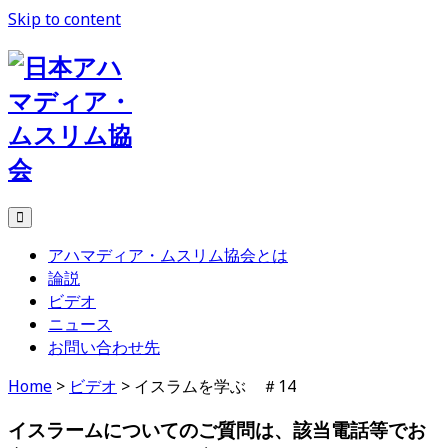
Skip to content
日
本
ア
ハ
マ
デ
アハマディア・ムスリム協会とは
ィ
論説
ア・
ビデオ
ニュース
ム
お問い合わせ先
ス
Home
>
ビデオ
>
イスラムを学ぶ ＃14
リ
イスラームについてのご質問は、該当電話等でお
ム