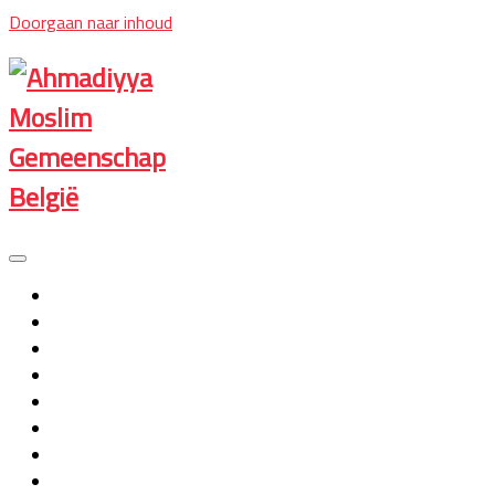
Doorgaan naar inhoud
Ahmadiyya
Moslim
Gemeenschap
België
Home
Islam
Ahmadiyya
Artikelen
Publikatie
Fotogallerij
Videos
Jamaat België