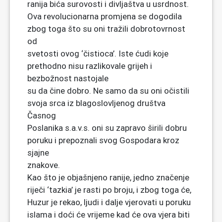
ranija bića surovosti i divljaštva u usrdnost.
Ova revolucionarna promjena se dogodila
zbog toga što su oni tražili dobrotovrnost
od
svetosti ovog ‘čistioca’. Iste ćudi koje
prethodno nisu razlikovale grijeh i
bezbožnost nastojale
su da čine dobro. Ne samo da su oni očistili
svoja srca iz blagoslovljenog društva
Časnog
Poslanika s.a.v.s. oni su zapravo širili dobru
poruku i prepoznali svog Gospodara kroz
sjajne
znakove.
Kao što je objašnjeno ranije, jedno značenje
riječi ‘tazkia’ je rasti po broju, i zbog toga će,
Huzur je rekao, ljudi i dalje vjerovati u poruku
islama i doći će vrijeme kad će ova vjera biti