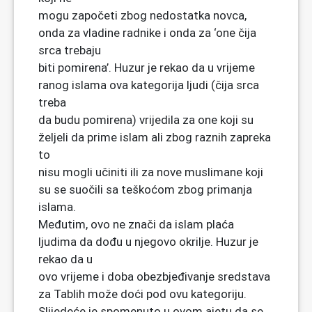
mogu započeti zbog nedostatka novca,
onda za vladine radnike i onda za ‘one čija
srca trebaju
biti pomirena’. Huzur je rekao da u vrijeme
ranog islama ova kategorija ljudi (čija srca
treba
da budu pomirena) vrijedila za one koji su
željeli da prime islam ali zbog raznih zapreka
to
nisu mogli učiniti ili za nove muslimane koji
su se suočili sa teškoćom zbog primanja
islama.
Međutim, ovo ne znači da islam plaća
ljudima da dođu u njegovo okrilje. Huzur je
rekao da u
ovo vrijeme i doba obezbjeđivanje sredstava
za Tablih može doći pod ovu kategoriju.
Slijedeće je spomenuto u ovom ajetu da se