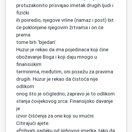
protuzakonito prisvajao imetak drugih ljudi i
fizički
ih povredio, njegove vrline (namaz i post) bit
će poklonjene njegovim žrtvama i on će
prema
tome biti ‘bijedan’.
Huzur je rekao da ima pojedinaca koji čine
obožavanje Boga i koji daju mnogo u
finansiskim
terminima, međutim, oni posežu za pravima
drugih. Huzur je rekao da čistoća nije
odlikom
onog što je očigledno, zapravo je to odlikom
stanja čovjekovog srca. Finansijsko davanje
je
izvor čišćenja za one koji su imućni.
Citirajući ajete:
«Prihvati sadaku od njihovog imetka, tako da