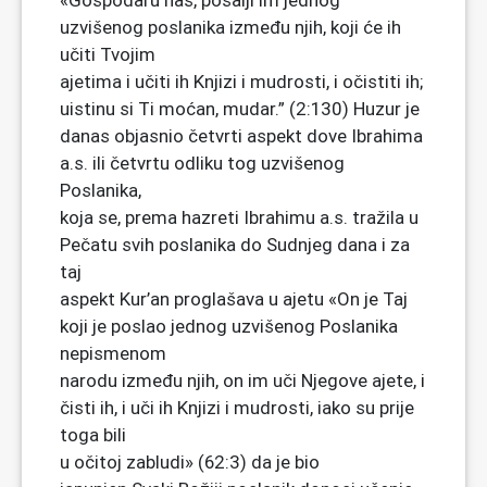
«Gospodaru naš, pošalji im jednog
uzvišenog poslanika između njih, koji će ih
učiti Tvojim
ajetima i učiti ih Knjizi i mudrosti, i očistiti ih;
uistinu si Ti moćan, mudar.” (2:130) Huzur je
danas objasnio četvrti aspekt dove Ibrahima
a.s. ili četvrtu odliku tog uzvišenog
Poslanika,
koja se, prema hazreti Ibrahimu a.s. tražila u
Pečatu svih poslanika do Sudnjeg dana i za
taj
aspekt Kur’an proglašava u ajetu «On je Taj
koji je poslao jednog uzvišenog Poslanika
nepismenom
narodu između njih, on im uči Njegove ajete, i
čisti ih, i uči ih Knjizi i mudrosti, iako su prije
toga bili
u očitoj zabludi» (62:3) da je bio