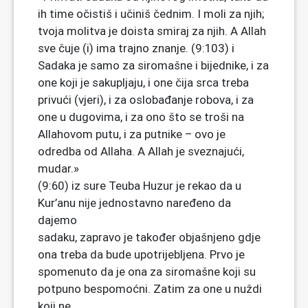
ih time očistiš i učiniš čednim. I moli za njih;
tvoja molitva je doista smiraj za njih. A Allah
sve čuje (i) ima trajno znanje. (9:103) i
Sadaka je samo za siromašne i bijednike, i za
one koji je sakupljaju, i one čija srca treba
privući (vjeri), i za oslobađanje robova, i za
one u dugovima, i za ono što se troši na
Allahovom putu, i za putnike – ovo je
odredba od Allaha. A Allah je sveznajući,
mudar.»
(9:60) iz sure Teuba Huzur je rekao da u
Kur’anu nije jednostavno naređeno da
dajemo
sadaku, zapravo je također objašnjeno gdje
ona treba da bude upotrijebljena. Prvo je
spomenuto da je ona za siromašne koji su
potpuno bespomoćni. Zatim za one u nuždi
koji ne