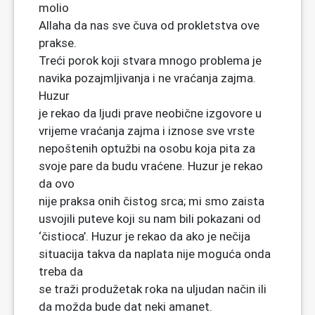
molio
Allaha da nas sve čuva od prokletstva ove
prakse.
Treći porok koji stvara mnogo problema je
navika pozajmljivanja i ne vraćanja zajma.
Huzur
je rekao da ljudi prave neobične izgovore u
vrijeme vraćanja zajma i iznose sve vrste
nepoštenih optužbi na osobu koja pita za
svoje pare da budu vraćene. Huzur je rekao
da ovo
nije praksa onih čistog srca; mi smo zaista
usvojili puteve koji su nam bili pokazani od
‘čistioca’. Huzur je rekao da ako je nečija
situacija takva da naplata nije moguća onda
treba da
se traži produžetak roka na uljudan način ili
da možda bude dat neki amanet.