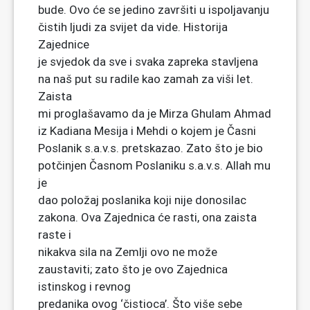
bude. Ovo će se jedino završiti u ispoljavanju
čistih ljudi za svijet da vide. Historija
Zajednice
je svjedok da sve i svaka zapreka stavljena
na naš put su radile kao zamah za viši let.
Zaista
mi proglašavamo da je Mirza Ghulam Ahmad
iz Kadiana Mesija i Mehdi o kojem je Časni
Poslanik s.a.v.s. pretskazao. Zato što je bio
potčinjen Časnom Poslaniku s.a.v.s. Allah mu
je
dao položaj poslanika koji nije donosilac
zakona. Ova Zajednica će rasti, ona zaista
raste i
nikakva sila na Zemlji ovo ne može
zaustaviti; zato što je ovo Zajednica
istinskog i revnog
predanika ovog ‘čistioca’. Što više sebe