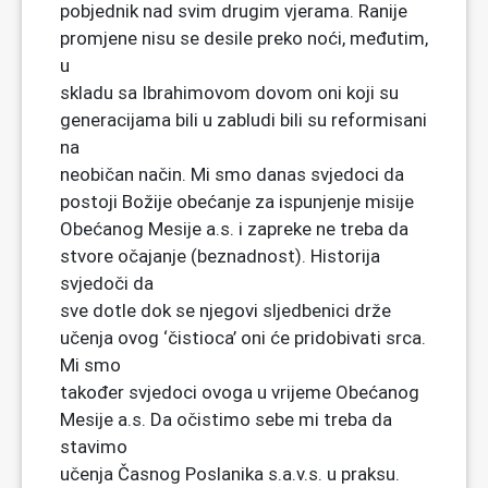
pobjednik nad svim drugim vjerama. Ranije
promjene nisu se desile preko noći, međutim,
u
skladu sa Ibrahimovom dovom oni koji su
generacijama bili u zabludi bili su reformisani
na
neobičan način. Mi smo danas svjedoci da
postoji Božije obećanje za ispunjenje misije
Obećanog Mesije a.s. i zapreke ne treba da
stvore očajanje (beznadnost). Historija
svjedoči da
sve dotle dok se njegovi sljedbenici drže
učenja ovog ‘čistioca’ oni će pridobivati srca.
Mi smo
također svjedoci ovoga u vrijeme Obećanog
Mesije a.s. Da očistimo sebe mi treba da
stavimo
učenja Časnog Poslanika s.a.v.s. u praksu.