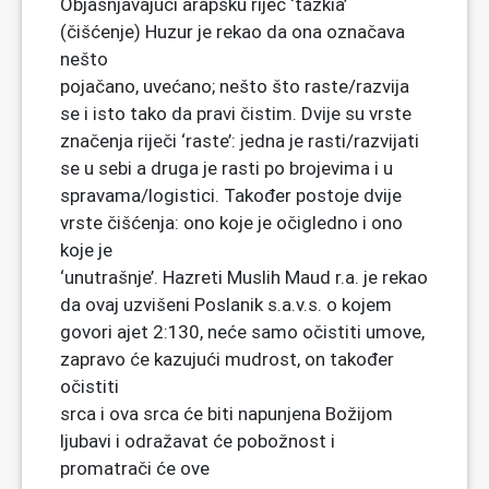
Objašnjavajući arapsku riječ ‘tazkia’
(čišćenje) Huzur je rekao da ona označava
nešto
pojačano, uvećano; nešto što raste/razvija
se i isto tako da pravi čistim. Dvije su vrste
značenja riječi ‘raste’: jedna je rasti/razvijati
se u sebi a druga je rasti po brojevima i u
spravama/logistici. Također postoje dvije
vrste čišćenja: ono koje je očigledno i ono
koje je
‘unutrašnje’. Hazreti Muslih Maud r.a. je rekao
da ovaj uzvišeni Poslanik s.a.v.s. o kojem
govori ajet 2:130, neće samo očistiti umove,
zapravo će kazujući mudrost, on također
očistiti
srca i ova srca će biti napunjena Božijom
ljubavi i odražavat će pobožnost i
promatrači će ove