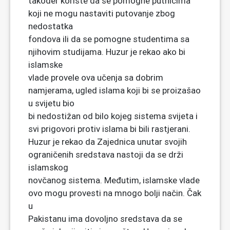
također koriste da se pomogne putnicima
koji ne mogu nastaviti putovanje zbog
nedostatka
fondova ili da se pomogne studentima sa
njihovim studijama. Huzur je rekao ako bi
islamske
vlade provele ova učenja sa dobrim
namjerama, ugled islama koji bi se proizašao
u svijetu bio
bi nedostižan od bilo kojeg sistema svijeta i
svi prigovori protiv islama bi bili rastjerani.
Huzur je rekao da Zajednica unutar svojih
ograničenih sredstava nastoji da se drži
islamskog
novčanog sistema. Međutim, islamske vlade
ovo mogu provesti na mnogo bolji način. Čak
u
Pakistanu ima dovoljno sredstava da se