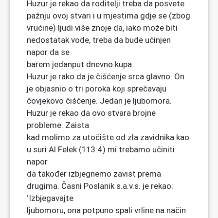
Huzur je rekao da roditelji treba da posvete
pažnju ovoj stvari i u mjestima gdje se (zbog
vrućine) ljudi više znoje da, iako može biti
nedostatak vode, treba da bude učinjen
napor da se
barem jedanput dnevno kupa.
Huzur je rako da je čišćenje srca glavno. On
je objasnio o tri poroka koji sprečavaju
čovjekovo čišćenje. Jedan je ljubomora.
Huzur je rekao da ovo stvara brojne
probleme. Zaista
kad molimo za utočište od zla zavidnika kao
u suri Al Felek (113:4) mi trebamo učiniti
napor
da također izbjegnemo zavist prema
drugima. Časni Poslanik s.a.v.s. je rekao:
‘Izbjegavajte
ljubomoru, ona potpuno spali vrline na način