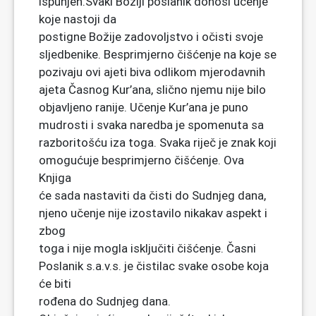
ispunjen.Svaki Božiji poslanik donosi učenje
koje nastoji da
postigne Božije zadovoljstvo i očisti svoje
sljedbenike. Besprimjerno čišćenje na koje se
pozivaju ovi ajeti biva odlikom mjerodavnih
ajeta Časnog Kur’ana, slično njemu nije bilo
objavljeno ranije. Učenje Kur’ana je puno
mudrosti i svaka naredba je spomenuta sa
razboritošću iza toga. Svaka riječ je znak koji
omogućuje besprimjerno čišćenje. Ova
Knjiga
će sada nastaviti da čisti do Sudnjeg dana,
njeno učenje nije izostavilo nikakav aspekt i
zbog
toga i nije mogla isključiti čišćenje. Časni
Poslanik s.a.v.s. je čistilac svake osobe koja
će biti
rođena do Sudnjeg dana.