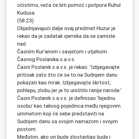
očistimo, veća će biti pomoć i potpora Ruhul
Kudusa.
(58:23)
Objašnjavajući dalje ovaj predmet Huzur je
rekao da je zadatak vjernika da se zamisle
nad
Časnim Kur’anom i savjetom i utjehom
Časnog Poslanika s.a.v.s.
Časni Poslanik s.a.v.s. je rekao: ‘Izbjegavajte
pritisak zato što će se to na Sudnjem danu
pokazati kao mrak. Izbjegavajte škrtost,
pohlepu, zlobu jer je to uništilo ranije narode.’
Časni Poslanik s.a.v.s. je definisao ‘bijednu
osobu’ kao takvog pojedinca među njegovim
ummetom koji će sebe predstaviti na
Sudnjem danu sa svojim namazom i svojim
postom.
Međutim, ako on bude zlostavljao ljude i