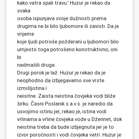
kako vatra spali travu.’ Huzur je rekao da
svaka
osoba ispunjava svoje dužnosti prema
drugima ne bi bilo ljubomore ili zavisti. Da je
vrijeme
koje ljudi potroše požderani u ljubomori bilo
umjesto toga potrošeno konstruktivno, oni
bi
nadmašili druge.
Drugi porok je laž. Huzur je rekao da je
neophodno da izbjegavamo sve vrste
izmišljotina i
neisitne. Zaista neistina čovjeka vodi bliže
širku. Časni Poslanik s.a.v.s. je naredio da
usvojimo istinu jer, rekao je, istina vodi
vrlinama a vrline čovjeka vode u Džennet, dok
neistina treba da bude izbjegnuta jer je to
izvor poročnosti i vodi čovjeka vatri. Huzur je