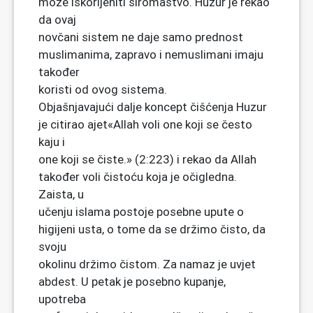
može iskorijeniti siromaštvo. Huzur je rekao
da ovaj
novčani sistem ne daje samo prednost
muslimanima, zapravo i nemuslimani imaju
također
koristi od ovog sistema.
Objašnjavajući dalje koncept čišćenja Huzur
je citirao ajet«Allah voli one koji se često
kaju i
one koji se čiste.» (2:223) i rekao da Allah
također voli čistoću koja je očigledna.
Zaista, u
učenju islama postoje posebne upute o
higijeni usta, o tome da se držimo čisto, da
svoju
okolinu držimo čistom. Za namaz je uvjet
abdest. U petak je posebno kupanje,
upotreba