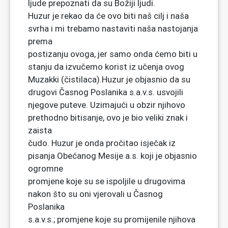
ljude prepoznati da su Božiji ljudi.
Huzur je rekao da će ovo biti naš cilj i naša
svrha i mi trebamo nastaviti naša nastojanja
prema
postizanju ovoga, jer samo onda ćemo biti u
stanju da izvučemo korist iz učenja ovog
Muzakki (čistilaca).Huzur je objasnio da su
drugovi Časnog Poslanika s.a.v.s. usvojili
njegove puteve. Uzimajući u obzir njihovo
prethodno bitisanje, ovo je bio veliki znak i
zaista
čudo. Huzur je onda pročitao isječak iz
pisanja Obećanog Mesije a.s. koji je objasnio
ogromne
promjene koje su se ispoljile u drugovima
nakon što su oni vjerovali u Časnog
Poslanika
s.a.v.s.; promjene koje su promijenile njihova