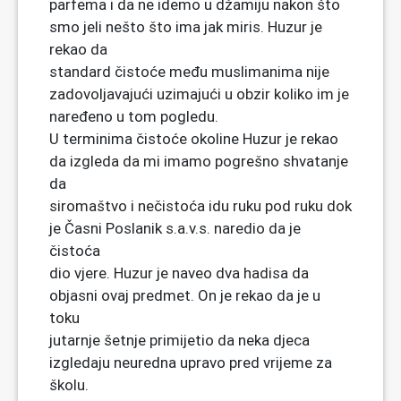
parfema i da ne idemo u džamiju nakon što
smo jeli nešto što ima jak miris. Huzur je
rekao da
standard čistoće među muslimanima nije
zadovoljavajući uzimajući u obzir koliko im je
naređeno u tom pogledu.
U terminima čistoće okoline Huzur je rekao
da izgleda da mi imamo pogrešno shvatanje
da
siromaštvo i nečistoća idu ruku pod ruku dok
je Časni Poslanik s.a.v.s. naredio da je
čistoća
dio vjere. Huzur je naveo dva hadisa da
objasni ovaj predmet. On je rekao da je u
toku
jutarnje šetnje primijetio da neka djeca
izgledaju neuredna upravo pred vrijeme za
školu.