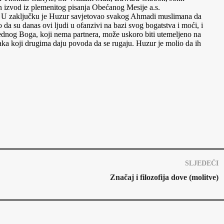
n izvod iz plemenitog pisanja Obećanog Mesije a.s.
gu. U zaključku je Huzur savjetovao svakog Ahmadi muslimana da
 da su danas ovi ljudi u ofanzivi na bazi svog bogatstva i moći, i
 jednog Boga, koji nema partnera, može uskoro biti utemeljeno na
aka koji drugima daju povoda da se rugaju. Huzur je molio da ih
SLJEDEĆI
Značaj i filozofija dove (molitve)