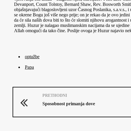
Devanport, Count Tolstoy, Bernard Shaw, Rev. Bosworth Smith, 
objašnjavajući blagoslovljeni uzor Časnog Poslanika, s.a.v.s.
se okrene Bogu još više nego prije; on je rekao da je ovo jedini
da će sila naših dova biti to što će slomiti njihovu arogantnos
zemlji. Huzur je nalagao muslimanskim nacijama da se ujedine i
Allah omogući da tako čine. Poslije ovoga je Huzur najavio ne
optužbe
Papa
PRETHODNI
Sposobnost primanja dove