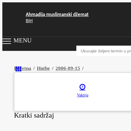
Ahmadija muslimanski džemat
BiH
MENU
Početna
/
Hutbe
/
2006-09-15
/
Pritužbe protiv Islama
Vaktija
Audio
prijevodi
Kratki sadržaj