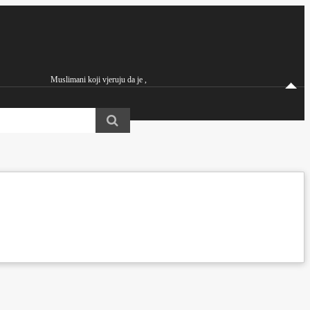
Muslimani koji vjeruju da je ,
Hazreti Mirza Ghulam Ahmad iz Kadiana a.s. Imam Mahdi i Obećani Mesija