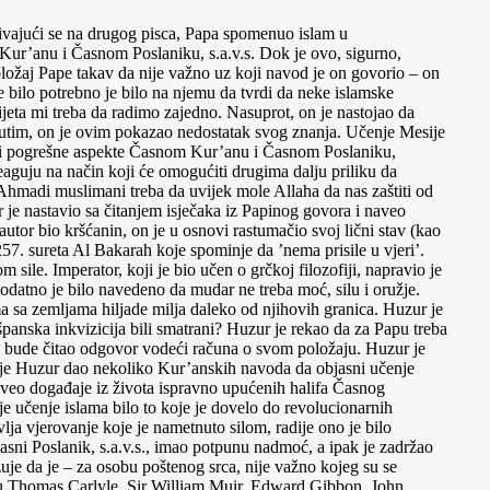
vajući se na drugog pisca, Papa spomenuo islam u
Kur’anu i Časnom Poslaniku, s.a.v.s. Dok je ovo, sigurno,
ložaj Pape takav da nije važno uz koji navod je on govorio – on
je bilo potrebno je bilo na njemu da tvrdi da neke islamske
jeta mi treba da radimo zajedno. Nasuprot, on je nastojao da
đutim, on je ovim pokazao nedostatak svog znanja. Učenje Mesije
ujući pogrešne aspekte Časnom Kur’anu i Časnom Poslaniku,
aguju na način koji će omogućiti drugima dalju priliku da
 Ahmadi muslimani treba da uvijek mole Allaha da nas zaštiti od
je nastavio sa čitanjem isječaka iz Papinog govora i naveo
autor bio kršćanin, on je u osnovi rastumačio svoj lični stav (kao
. sureta Al Bakarah koje spominje da ’nema prisile u vjeri’.
 sile. Imperator, koji je bio učen o grčkoj filozofiji, napravio je
datno je bilo navedeno da mudar ne treba moć, silu i oružje.
a sa zemljama hiljade milja daleko od njihovih granica. Huzur je
 španska inkvizicija bili smatrani? Huzur je rekao da za Papu treba
n bude čitao odgovor vodeći računa o svom položaju. Huzur je
im je Huzur dao nekoliko Kur’anskih navoda da objasni učenje
 naveo događaje iz života ispravno upućenih halifa Časnog
 je učenje islama bilo to koje je dovelo do revolucionarnih
lja vjerovanje koje je nametnuto silom, radije ono je bilo
ni Poslanik, s.a.v.s., imao potpunu nadmoć, a ipak je zadržao
uje da je – za osobu poštenog srca, nije važno kojeg su se
eo su Thomas Carlyle, Sir William Muir, Edward Gibbon, John