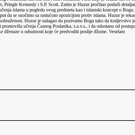
Pringle Kennedy i S.P. Scott. Zatim je Huzur pročitao poduži detalja
, i učenja islama u pogledu ovog predmeta kao i islamski koncept o Bo
 put da se suočimo sa rastućom opozicijom protiv islama. Huzur je rekao
t i uobraženost. Huzur je nalagao da pozivamo Boga tako da kraljevstvo
 promovišu učenja Časnog Poslanika, s.a.v.s., i da odustanu od postup
ke dženaze u odsutnosti koje će predvoditi poslije džume. Veselam