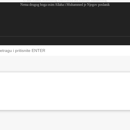
U ime Allaha Milostivog Darovaoca bez traženja Samilosnog
Nema drugog boga osim Allaha i Muhammed je Njegov poslanik