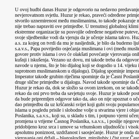
U ovoj hudbi danas Huzur je odgovorio na nedavno predavanje 
nevjerovatnom svjetlu. Huzur je rekao, praveći određene primj
stvorilo uznemirenost među muslimanima, to takođe pokazuje nji
nije trebao napraviti ove primjedbe. U trenutnoj globalnoj klimi
ekstremne organizacije su posvojile određene negativne puteve, 
svoje sljedbenike vodi da vjeruju da je učenje islama takvo. 
a.s. za kojeg on tvrdi da mu je nasljednik, je bilo da budemo 
s.a.v.s., Papa povrijedio osjećanja muslimana i ovi (među musl
govore protiv islama i ovo će olakšati povećanje vjerovanja oni
kušnji i iskušenja. Vezano uz dovu, mi takođe treba da odgovor
navode u njemu, što je bio dijalog koji se dogodio u 14. vijeku 
suprotnom muslimanskom u dijalogu). Dijalog spominje imperato
Imperator takođe grubim riječima spominje da je Časni Poslanik, s
druge slične primjedbe u dijalogu. Navod takođe spominje da Ča
Huzur je rekao da, dok se složio sa ovom izrekom, on se takođe 
rekao da oni prvo treba da savjetuju svoje. Huzur je takođe post
da bude pripremljen odgovor tako da, ako on nije upoznat o uč
dao primjedbu da uz kršćanski svijet koji gubi svoju popularno
islama u pogledu prisile i slobodne volje u stvarima vjere i ob
Poslanika, s.a.v.s., koji su, u skladu s tim, i potpuno vjerni u
promjena u vrijeme Časnog Poslanika, s.a.v.s., i poslije njegove
pridobijeno kroz srca i umove sa vrhunskom uljudnošću i visok
apsolutnu poniznost, uzdržanost i saosjećanje. Huzur je onda da
vjerovanja oni držali – blagoslovljen, miroljubiv i čist uzor Č