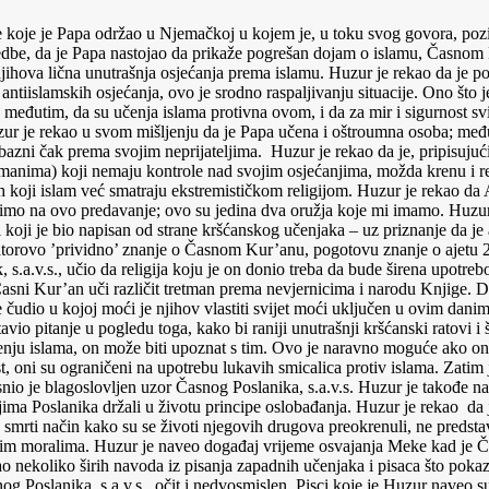
koje je Papa održao u Njemačkoj u kojem je, u toku svog govora, pozi
edbe, da je Papa nastojao da prikaže pogrešan dojam o islamu, Časnom 
hova lična unutrašnja osjećanja prema islamu. Huzur je rekao da je po
 antiislamskih osjećanja, ovo je srodno raspaljivanju situacije. Ono što 
međutim, da su učenja islama protivna ovom, i da za mir i sigurnost svi
Huzur je rekao u svom mišljenju da je Papa učena i oštroumna osoba; me
ljubazni čak prema svojim neprijateljima. Huzur je rekao da je, pripis
imanima) koji nemaju kontrole nad svojim osjećanjima, možda krenu i re
h koji islam već smatraju ekstremističkom religijom. Huzur je rekao da
imo na ovo predavanje; ovo su jedina dva oružja koje mi imamo. Huzur 
i koji je bio napisan od strane kršćanskog učenjaka – uz priznanje da je 
rovo ’prividno’ znanje o Časnom Kur’anu, pogotovu znanje o ajetu 257
.a.v.s., učio da religija koju je on donio treba da bude širena upotrebom
sni Kur’an uči različit tretman prema nevjernicima i narodu Knjige. Do
čudio u kojoj moći je njihov vlastiti svijet moći uključen u ovim danim
avio pitanje u pogledu toga, kako bi raniji unutrašnji kršćanski ratovi i
enju islama, on može biti upoznat s tim. Ovo je naravno moguće ako o
st, oni su ograničeni na upotrebu lukavih smicalica protiv islama. Zat
jasnio je blagoslovljen uzor Časnog Poslanika, s.a.v.s. Huzur je takođe
čenjima Poslanika držali u životu principe oslobađanja. Huzur je rekao da
 smrti način kako su se životi njegovih drugova preokrenuli, ne predstav
im moralima. Huzur je naveo događaj vrijeme osvajanja Meke kad je Čas
o nekoliko širih navoda iz pisanja zapadnih učenjaka i pisaca što pokaz
asnog Poslanika, s.a.v.s., očit i nedvosmislen. Pisci koje je Huzur nav