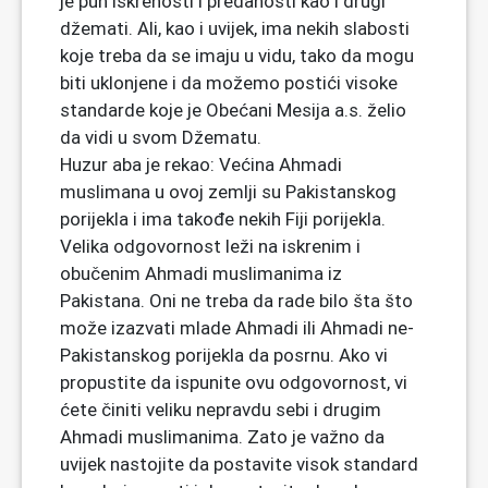
je pun iskrenosti i predanosti kao i drugi
džemati. Ali, kao i uvijek, ima nekih slabosti
koje treba da se imaju u vidu, tako da mogu
biti uklonjene i da možemo postići visoke
standarde koje je Obećani Mesija a.s. želio
da vidi u svom Džematu.
Huzur aba je rekao: Većina Ahmadi
muslimana u ovoj zemlji su Pakistanskog
porijekla i ima takođe nekih Fiji porijekla.
Velika odgovornost leži na iskrenim i
obučenim Ahmadi muslimanima iz
Pakistana. Oni ne treba da rade bilo šta što
može izazvati mlade Ahmadi ili Ahmadi ne-
Pakistanskog porijekla da posrnu. Ako vi
propustite da ispunite ovu odgovornost, vi
ćete činiti veliku nepravdu sebi i drugim
Ahmadi muslimanima. Zato je važno da
uvijek nastojite da postavite visok standard