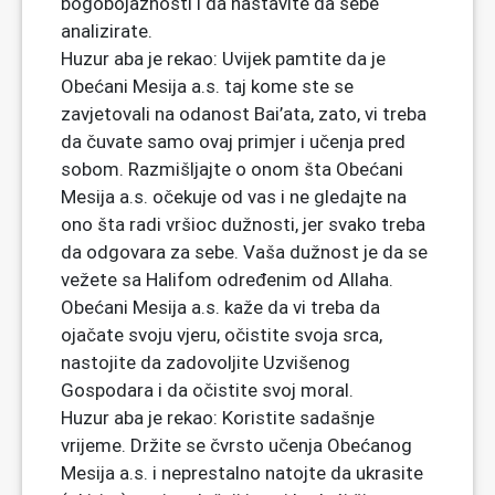
bogobojaznosti i da nastavite da sebe
analizirate.
Huzur aba je rekao: Uvijek pamtite da je
Obećani Mesija a.s. taj kome ste se
zavjetovali na odanost Bai’ata, zato, vi treba
da čuvate samo ovaj primjer i učenja pred
sobom. Razmišljajte o onom šta Obećani
Mesija a.s. očekuje od vas i ne gledajte na
ono šta radi vršioc dužnosti, jer svako treba
da odgovara za sebe. Vaša dužnost je da se
vežete sa Halifom određenim od Allaha.
Obećani Mesija a.s. kaže da vi treba da
ojačate svoju vjeru, očistite svoja srca,
nastojite da zadovoljite Uzvišenog
Gospodara i da očistite svoj moral.
Huzur aba je rekao: Koristite sadašnje
vrijeme. Držite se čvrsto učenja Obećanog
Mesija a.s. i neprestalno natojte da ukrasite