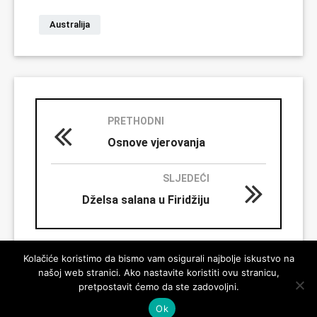
Australija
PRETHODNI
Osnove vjerovanja
SLJEDEĆI
Dželsa salana u Firidžiju
Kolačiće koristimo da bismo vam osigurali najbolje iskustvo na
našoj web stranici. Ako nastavite koristiti ovu stranicu,
pretpostavit ćemo da ste zadovoljni.
Ok
© 2026 Ahmadija muslimanski džemat