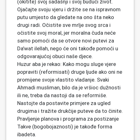
(okitite) svoj sadašnji i svoj budući život.
Ojačajte svoju vjeru i držite se na ispravnom
putu umjesto da gledate na ono šta neko
drugi radi. Očistite sve mrlje svog srca i
očistite svoj moral, jer moralna čuda neće
samo pomoći da se otvore novi putevi za
Da’wat ilellah, nego će oni takođe pomoći u
odgovarajućoj obuci naše djece.
Huzur aba je rekao: Kako mogu sluge vjere
popraviti (reformisati) druge ljude ako oni ne
promijene svoje vlastito vladanje. Svaki
Ahmadi musliman, bilo da je vršioc dužnosti
ili ne, treba da nastoji da se reformiše.
Nastojte da postavite primjere za ugled
drugima i tražite drukčije puteve da to činite.
Pravljenje planova i programa za postizanje
Takve (bogobojaznosti) je takođe forma
ibadeta.