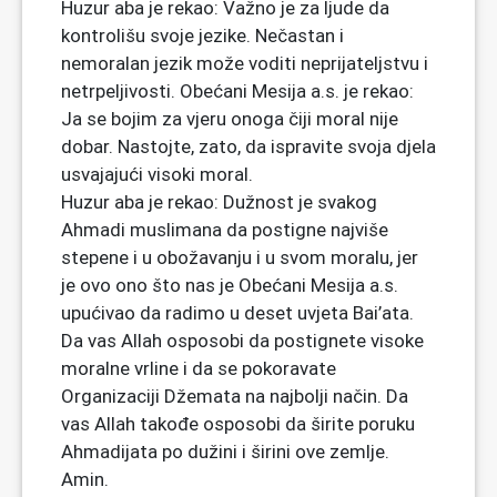
Huzur aba je rekao: Važno je za ljude da
kontrolišu svoje jezike. Nečastan i
nemoralan jezik može voditi neprijateljstvu i
netrpeljivosti. Obećani Mesija a.s. je rekao:
Ja se bojim za vjeru onoga čiji moral nije
dobar. Nastojte, zato, da ispravite svoja djela
usvajajući visoki moral.
Huzur aba je rekao: Dužnost je svakog
Ahmadi muslimana da postigne najviše
stepene i u obožavanju i u svom moralu, jer
je ovo ono što nas je Obećani Mesija a.s.
upućivao da radimo u deset uvjeta Bai’ata.
Da vas Allah osposobi da postignete visoke
moralne vrline i da se pokoravate
Organizaciji Džemata na najbolji način. Da
vas Allah takođe osposobi da širite poruku
Ahmadijata po dužini i širini ove zemlje.
Amin.