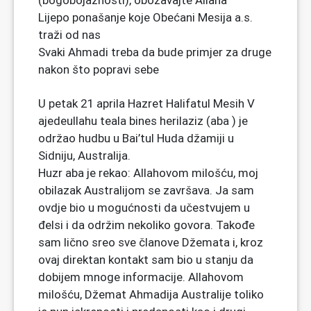
(bogobojaznosti), obožavajte Allaha
Lijepo ponašanje koje Obećani Mesija a.s.
traži od nas
Svaki Ahmadi treba da bude primjer za druge
nakon što popravi sebe
U petak 21 aprila Hazret Halifatul Mesih V
ajedeullahu teala bines herilaziz (aba ) je
održao hudbu u Bai’tul Huda džamiji u
Sidniju, Australija.
Huzr aba je rekao: Allahovom milošću, moj
obilazak Australijom se završava. Ja sam
ovdje bio u mogućnosti da učestvujem u
đelsi i da održim nekoliko govora. Takođe
sam lično sreo sve članove Džemata i, kroz
ovaj direktan kontakt sam bio u stanju da
dobijem mnoge informacije. Allahovom
milošću, Džemat Ahmadija Australije toliko