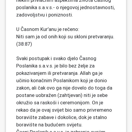
nekim privlačnim aspektima života Časnog
poslanika s.a.v.s.- o njegovoj jednostavnosti,
zadovoljstvu i poniznosti.
U Časnom Kur’anu je rečeno:
Niti sam ja od onih koji su skloni pretvaranju.
(38:87)
Svaki postupak i svako djelo Časnog
Poslanika s.a.v.s. je bilo bez želje za
pokazivanjem ili pretvaranja. Allah ga je
učinio konačnim Poslanikom koji je donio
zakon, ali čak ovo ga nije dovelo do toga da
postane uobražen (zahtjevan) niti je sebe
okružio sa raskoši i ceremonijom. On je
rekao da je ovaj svijet bio samo privremeno
boravište zabave i dokolice, dok je stalno
boravište na budućem svijetu.