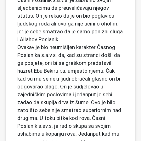
Časni Poslanik s.a.v.s. je zabranio svojim
sljedbenicima da preuveličavaju njegov
status. On je rekao da je on bio poglavica
ljudskog roda ali ovo ga nije učinilo oholim,
jer je sebe smatrao da je samo ponizni sluga
i Allahov Poslanik.
Ovakav je bio neumišljen karakter Časnog
Poslanika s.a.v.s. da, kad su stranci došli da
ga posjete, oni bi se greškom predstavili
hazret Ebu Bekiru r.a. umjesto njemu. Čak
kad su mu se neki ljudi obraćali glasno on bi
odgovarao blago. On je sudjelovao u
zajedničkim poslovima i jedanput je sebi
zadao da skuplja drva iz šume. Ovo je bilo
zato što sebe nije smatrao superiornim nad
drugima. U toku bitke kod rova, Časni
Poslanik s.av.s. je radio skupa sa svojim
ashabima u kopanju rova. Jedanput kad mu