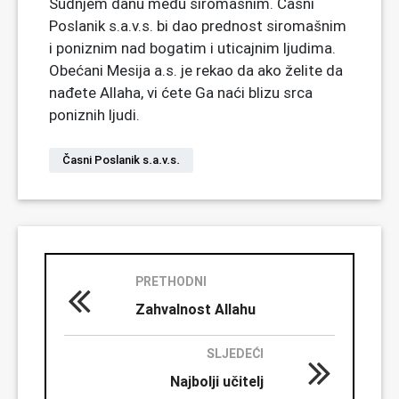
Sudnjem danu među siromašnim. Časni
Poslanik s.a.v.s. bi dao prednost siromašnim
i poniznim nad bogatim i uticajnim ljudima.
Obećani Mesija a.s. je rekao da ako želite da
nađete Allaha, vi ćete Ga naći blizu srca
poniznih ljudi.
Časni Poslanik s.a.v.s.
PRETHODNI
Zahvalnost Allahu
SLJEDEĆI
Najbolji učitelj