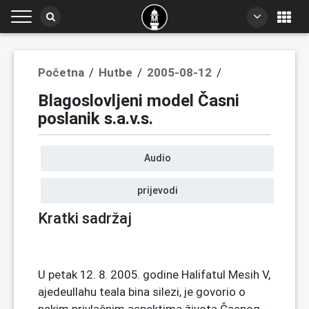
Početna
/
Hutbe
/
2005-08-12
/
Blagoslovljeni model Časni
poslanik s.a.v.s.
Audio
prijevodi
Kratki sadržaj
U petak 12. 8. 2005. godine Halifatul Mesih V,
ajedeullahu teala bina silezi, je govorio o