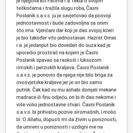
je njegova kći Fatima r.a. rekla o svojim
teškoćama i tražila slugu roba, Časni
Poslanik s.a.v.s. ju je savjetovao da posvoji
jednostavnost i bude zadovoljna sa onim
što ima. Vjenčani dar koji je dao svojoj kćeri
je bio također vrlo jednostavan. Hazret Omer
r.a. je jedanput bio doveden do suza kad je
uporedio prostirač na kojem je Časni
Poslanik spavao sa raskoši i luksuzom
rimskih i perziskih kraljeva. Časni Poslanik
s.a.v.s. je ponovio da njega nije bilo briga za
ovosvjetske kraljeve jer je on bio samo
putnik. Čak kad su mu ashabi donijeli mekane
madrace ili finu odjeću, on bi ih dao nekome i
više volio jednostavne stvari. Časni Poslanik
s.a.v.s. bi prihvatio pozive siromašnih, i molio
bi: O Allahu, dopusti mi da živim u poniznosti,
da umrem u poniznosti i uzdigni me na