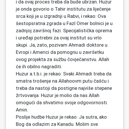
i da ovaj proces treba da bude ubrzan. Huzur
je onda govorio o Tahir institutu za liječenje
srca koji je u izgradnji u Rabvi, i rekao: Ova
šestopsratna zgrada u Fazl Omer bolnici je u
zadnjoj završnoj fazi. Specijalistička oprema
i uređaji potrebni za ovaj institut su vrlo
skupi. Ja, zato, pozivam Ahmadi doktore u
Evropi i Americi da pomognu u završetku
ovog projekta za sužbu čovječanstvu. Allah
će ih obilno nagraditi.
Huzur a.t.b.i. je rekao: Svaki Ahmadi treba da
smatra trošenje na Allahoovm putu čašću i
treba da nastoji da postigne najviše stepene
žrtvovanja. Huzur je molio da nas Allah
omogući da shvatimo svoje odgovornosti.
Amin.
Poslije hudbe Huzur je rekao: Ja sutra, ako
Bog da odlazim za Kanadu. Molim sve