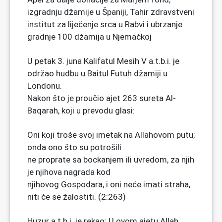
izgradnju džamije u Španiji, Tahir zdravstveni
institut za liječenje srca u Rabvi i ubrzanje
gradnje 100 džamija u Njemačkoj
U petak 3. juna Kalifatul Mesih V a.t.b.i. je
održao hudbu u Baitul Futuh džamiji u
Londonu.
Nakon što je proučio ajet 263 sureta Al-
Baqarah, koji u prevodu glasi:
Oni koji troše svoj imetak na Allahovom putu;
onda ono što su potrošili
ne proprate sa bockanjem ili uvredom, za njih
je njihova nagrada kod
njihovog Gospodara, i oni neće imati straha,
niti će se žalostiti. (2:263)
Huzur a.t.b.i. je rekao: U ovom ajetu Allah