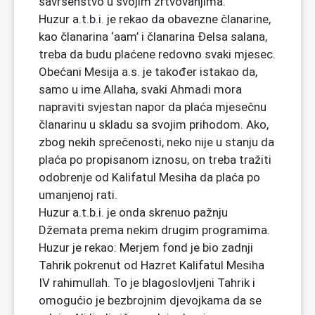
savršenstvo u svojim žrtvovanjima.
Huzur a.t.b.i. je rekao da obavezne članarine,
kao članarina ‘aam’ i članarina Đelsa salana,
treba da budu plaćene redovno svaki mjesec.
Obećani Mesija a.s. je također istakao da,
samo u ime Allaha, svaki Ahmadi mora
napraviti svjestan napor da plaća mjesečnu
članarinu u skladu sa svojim prihodom. Ako,
zbog nekih sprečenosti, neko nije u stanju da
plaća po propisanom iznosu, on treba tražiti
odobrenje od Kalifatul Mesiha da plaća po
umanjenoj rati.
Huzur a.t.b.i. je onda skrenuo pažnju
Džemata prema nekim drugim programima.
Huzur je rekao: Merjem fond je bio zadnji
Tahrik pokrenut od Hazret Kalifatul Mesiha
IV rahimullah. To je blagoslovljeni Tahrik i
omogućio je bezbrojnim djevojkama da se