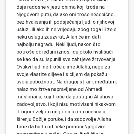
daje radosne vijesti onima koji troše na
Njegovom putu, da ako oni troše nesebično,
bez hvalisanja ili podsjećanja ljudi o njihovoj
usluzi, ili ako ih ne vrijeđaju zbog toga ili žele
neku uslugu zauzvrat, Allah će im dati
najbolju nagradu. Neki ljudi, nakon što
potroše određani iznos, idu okolo hvališući
se kao da su ispunili sve zahtjeve žrtvovanja.
Ovakvi ljudi ne troše u ime Allaha, nego za
svoje vlastite ciljeve i s ciljem da pokažu
svoju pobožnost. Na drugoj strani, međutim,
nalazimo žrtve napravljene od Ahmedi
muslimana, koji troše da postignu Allahovo
zadovoljstvo, i koji nisu motivisani nikakvom
drugom željom nego da uzmu učešća u
širenju Božije poruke, i da zadovolje Allaha
time da budu od neke pomoći Njegovim