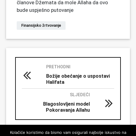
članove Džemata da mole Allaha da ovo
bude uspješno putovanje
Finansijsko žrtvovanje
PRETHODNI
Božije obećanje o uspostavi
Halifata
SLJEDEĆI
Blagoslovljeni model
Pokoravanja Allahu
Kolačiće koristimo da bismo vam osigurali najbolje iskustvo na