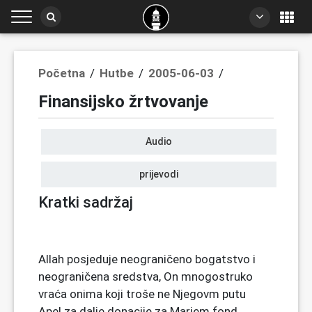
Početna
/
Hutbe
/
2005-06-03
/
Finansijsko žrtvovanje
Audio
prijevodi
Kratki sadržaj
Allah posjeduje neograničeno bogatstvo i
neograničena sredstva, On mnogostruko
vraća onima koji troše ne Njegovm putu
Apel za dalje donacije za Marjem fond,