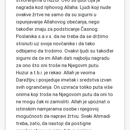
stvorenjima u nuždi. Ovo su ljudi čija je
nagrada kod njihovog Allaha. Ljudi koji nude
ovakve žrtve ne samo da su sigurni u
ispunjavanje Allahovog obećanja, nego
također znaju za podsticanje Časnog
Poslanika s.a.v.s. da ne treba da se držimo
stisnuti uz svoje novčanike i da tako
odbijamo da trošimo. Ovakvi ljudi su također
sigurni da će im Allah dati najbolju nagradu
za ono što oni troše na Njegovm putu.
Huzur a.t.b.i. je rekao: Allah je veoma
Darežljiv, i posjeduje imetak i sredstva izvan
svih ograničenja. On uzvraća toliko puta više
onima koji troše na Njegovom putu da oni to
ne mogu čak ni zamisliti. Allah je upoznat o
istinskim namjerama osobe i njegovoj
mogućnosti da napravi žrtvu. Svaki Ahmadi
treba, zato, da nastoji da postigne