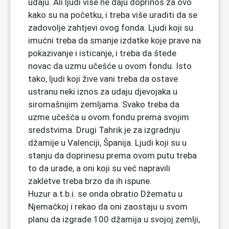
udaju. Ali ljudi više ne daju doprinos za ovo
kako su na početku, i treba više uraditi da se
zadovolje zahtjevi ovog fonda. Ljudi koji su
imućni treba da smanje izdatke koje prave na
pokazivanje i isticanje, i treba da štede
novac da uzmu učešće u ovom fondu. Isto
tako, ljudi koji žive vani treba da ostave
ustranu neki iznos za udaju djevojaka u
siromašnijim zemljama. Svako treba da
uzme učešća u ovom fondu prema svojim
sredstvima. Drugi Tahrik je za izgradnju
džamije u Valenciji, Španija. Ljudi koji su u
stanju da doprinesu prema ovom putu treba
to da urade, a oni koji su već napravili
zakletve treba brzo da ih ispune.
Huzur a.t.b.i. se onda obratio Džematu u
Njemačkoj i rekao da oni zaostaju u svom
planu da izgrade 100 džamija u svojoj zemlji,