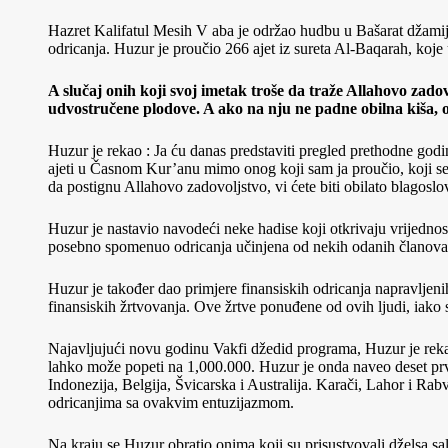
Hazret Kalifatul Mesih V aba je održao hudbu u Bašarat džamiji
odricanja. Huzur je proučio 266 ajet iz sureta Al-Baqarah, koje 
A slučaj onih koji svoj imetak troše da traže Allahovo zado
udvostručene plodove. A ako na nju ne padne obilna kiša, 
Huzur je rekao : Ja ću danas predstaviti pregled prethodne godi
ajeti u Časnom Kur’anu mimo onog koji sam ja proučio, koji se
da postignu Allahovo zadovoljstvo, vi ćete biti obilato blagosl
Huzur je nastavio navodeći neke hadise koji otkrivaju vrijednost
posebno spomenuo odricanja učinjena od nekih odanih članova u 
Huzur je također dao primjere finansiskih odricanja napravljeni
finansiskih žrtvovanja. Ove žrtve ponuđene od ovih ljudi, iako 
Najavljujući novu godinu Vakfi džedid programa, Huzur je rekao
lahko može popeti na 1,000.000. Huzur je onda naveo deset prvi
Indonezija, Belgija, Švicarska i Australija. Karači, Lahor i Ra
odricanjima sa ovakvim entuzijazmom.
Na kraju se Huzur obratio onima koji su prisustvovali dželsa s