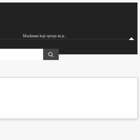
Muslimani koji vjeruju da je ,
Hazreti Mirza Ghulam Ahmad iz Kadiana a.s. Imam Mahdi i Obećani Mesija