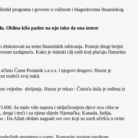
džedid programa i govorio o važnosti i blagoslovima finansiskog
tlu. Obilna kiša padne na nju tako da ona iznese
 diskutovati na temu finansiskih odricanja. Postoje drugi brojni
nom uzdignuću. Kako je istinski cilj onih koji plaćaju članarinu
učinio Časni Poslanik s.a.v.s. i njegovi drugovi. Huzur je
st nudeći svoj nakit.
nu vrijedno divljenja. Huzur je rekao : Čistoća duša je rođena iz
5.000. Sa malo više napora i uključivanjem djece ova cifra se
rugi i treći i za njima slijede Njemačka, Kanada, Indija,
ao : Da Allah obilato nagradi sve ove koji su uzeli učešća u ovim
stih pobožnih promjena u vama. Napravite svojom navikom