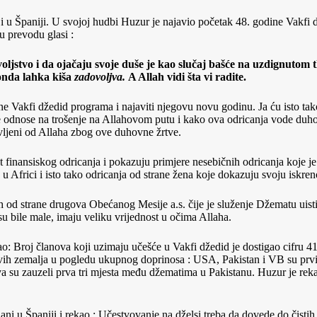
 u Španiji. U svojoj hudbi Huzur je najavio početak 48. godine Vakfi 
u prevodu glasi :
voljstvo i da ojačaju svoje duše je kao slučaj bašće na uzdignutom 
onda lahka kiša
zadovoljva.
A Allah vidi šta vi radite.
ne Vakfi džedid programa i najaviti njegovu novu godinu. Ja ću isto tako
 odnose na trošenje na Allahovom putu i kako ova odricanja vode duhov
ovljeni od Allaha zbog ove duhovne žrtve.
 finansiskog odricanja i pokazuju primjere nesebičnih odricanja koje je 
Africi i isto tako odricanja od strane žena koje dokazuju svoju iskreno
h od strane drugova Obećanog Mesije a.s. čije je služenje Džematu uisti
su bile male, imaju veliku vrijednost u očima Allaha.
: Broj članova koji uzimaju učešće u Vakfi džedid je dostigao cifru 41
h zemalja u pogledu ukupnog doprinosa : USA, Pakistan i VB su prvi, d
bva su zauzeli prva tri mjesta među džematima u Pakistanu. Huzur je rek
alani u Španiji i rekao : Učestvovanje na dželsi treba da dovede do či