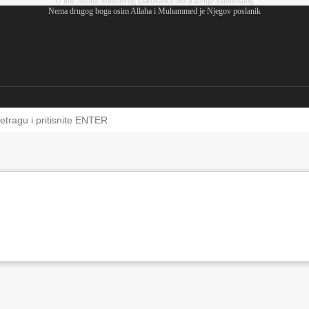
U ime Allaha Milostivog Darovaoca bez traženja Samilosnog
Nema drugog boga osim Allaha i Muhammed je Njegov poslanik