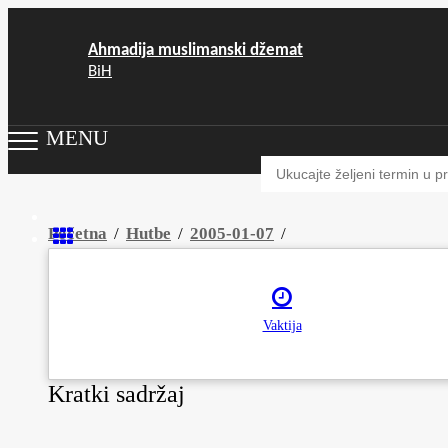
Ahmadija muslimanski džemat
BiH
MENU
Početna
/
Hutbe
/
2005-01-07
/
Pregled prethodne godine
Vaktija
Audio
prijevodi
Kratki sadržaj