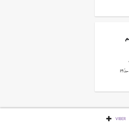
م
دًا؟!
VIBER