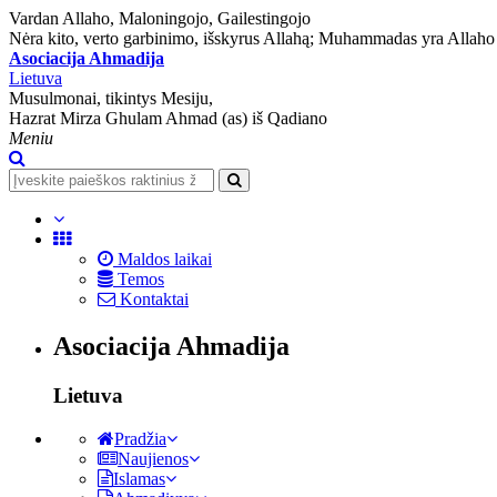
Vardan Allaho, Maloningojo, Gailestingojo
Nėra kito, verto garbinimo, išskyrus Allahą; Muhammadas yra Allaho 
Asociacija Ahmadija
Lietuva
Musulmonai, tikintys Mesiju,
Hazrat Mirza Ghulam Ahmad (as) iš Qadiano
Meniu
Maldos laikai
Temos
Kontaktai
Asociacija Ahmadija
Lietuva
Pradžia
Naujienos
Islamas