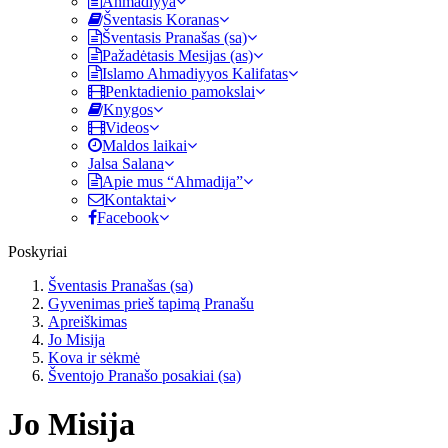
Ahmadiyya
Šventasis Koranas
Šventasis Pranašas (sa)
Pažadėtasis Mesijas (as)
Islamo Ahmadiyyos Kalifatas
Penktadienio pamokslai
Knygos
Videos
Maldos laikai
Jalsa Salana
Apie mus “Ahmadija”
Kontaktai
Facebook
Poskyriai
Šventasis Pranašas (sa)
Gyvenimas prieš tapimą Pranašu
Apreiškimas
Jo Misija
Kova ir sėkmė
Šventojo Pranašo posakiai (sa)
Jo Misija