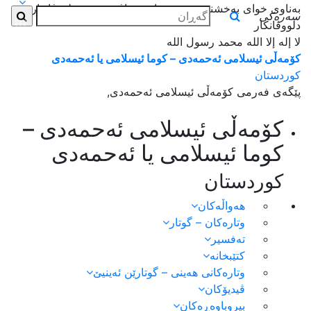
بەناوی خوای بەخشندەی میهرەبان _ بناڤێ خودێ دلووڤاندارێ
سەرەکی
دلووڤانکار
لا إله إلا الله محمد رسول الله
کۆمەڵی ئیسلامی ئەحمەدی – کوما ئیسلامی یا ئەحمەدی
کوردستان
پێگەی فەرمی کۆمەڵی ئیسلامی ئەحمەدی,
کۆمەڵی ئیسلامی ئەحمەدی –
کوما ئیسلامی یا ئەحمەدی
کوردستان
هەواڵەكان
وتارەکان – گوتار
تەفسیر
کتێبخانە
وتارەکانی هەینی – گوتارێن ئەینیێ
ڤیدیۆکان
بیروباوەڕەکان