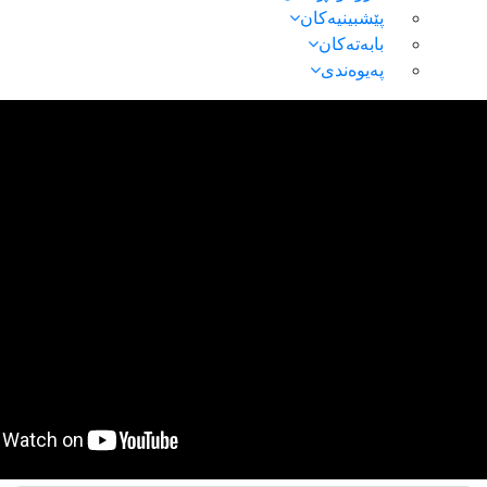
پێشبینیەکان
بابەتەکان
پەیوەندی