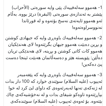
1- هەموو سەلەفییەك پێی وایە سورەتی (الأحزاب)
پێشتر بە ئەندازەی سورەتی (البقرة) درێژ بووە. بەڵام
ئەو هەموو ئایەتەی نەسخ بۆتەوە و لە قورئاندا
نەنووسراوەتەوە!
2- هەموو سەلەفییەك باوەڕی وایە كە جیهادی كوشتن
و بڕین دەبێت هەموو جیهان بگرێتەوە! لای هەندێکیان
هەموو کات کاتی کوشتن و بڕینە، لای هەندێکی تریان
دەڵێن: پێویستە هێز و دەسەڵاتمان هەبێت ئینجا دەست
پێ دەکەین!
3- هەموو سەلەفییەك باوەڕی وایە كە پێغەمبەر
ئەيیوب (علیە السلام) سوێندی خوارد كە 100 دار بدات
لە ژنەكەی تەنها لەبەرئەوەی كە داوای لێ‌ كرد لە خوا
بپاڕێتەوە تاوەكو شیفای بدات و لە نەخۆشیەکەی چاك
بێتەوە. بۆ ئەوەی ئەیيوب (علیە السلام) سوێندەكەی