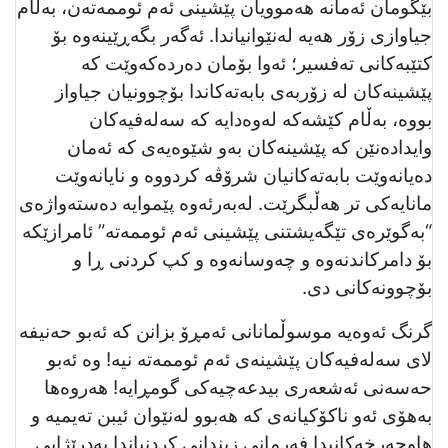
بێگومان ئەمانە هەموویان پێشینی ئەم ئوممەتەن، بەڵام
جیاوازی زۆر هەیە لەنێوانیاندا. ئەگەر بگەڕێینەوە بۆ
كتێبەكانی تەفسیر؛ ئەوا بۆمان دەردەكەوێت كە
پێشینەكان لە زۆربەی بابەتەكاندا بۆچوونیان جیاواز
بووە، بەڵام كێشەكە لەوەدایە كە سەلەفیەكان
وایدادەنێن كە پێشینەكان بەو شێوەیەی كە ئەمان
دەیانەوێت بابەتەكانیان شرۆڤە كردووە و نایانەوێت
مانایەكی تر هەڵبگرێت. لەبەرئەوە پێموایە دەستەواژەی
“بەگوێرەی تێگەيشتنی پێشینی ئەم ئوممەتە” ئامرازێكە
بۆ دامركاندنەوە و چەوسانەوە و كپ كردنی ڕا و
بۆچوونەکانی دی.
گرنگ ئەوەیە موسوڵمانانی ئەمڕۆ بزانن كە ئەبو حەنیفە
لای سەلەفیەكان پێشینەی ئەم ئوممەتە نیە! وە ئەبو
حەسەنی ئەشعەری بیدعەچیەكی گومڕایە! هەروەها
بەهۆى ئەو ناكۆكیانەی كە هەبوو لەنێوان ئیبن تەیمیە و
هاوچەرخەكانیدا فەرمانی زيندانى كردنياندا بەدرێژایی