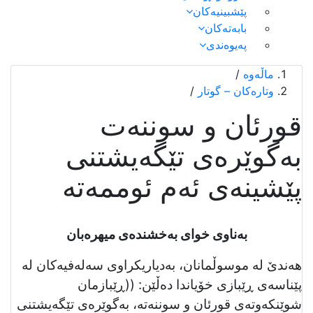
پێشبینیەکان
بابەتەکان
پەیوەندی
ماڵەوە
/
وتارەکان – گوتار
/
قورئان و سوننەت
بەگوێرەی تێگەيشتنی
پێشینەی ئەم ئوممەتە
بەناوی خوای بەخشندەی میهرەبان
هەندێ لە موسوڵمانان، بەدیاریکراوی سەلەفیەکان لە
پێناسەی ڕێبازی خۆیاندا دەڵێن: ((ڕێبازمان
شوێنکەوتەی قورئان و سوننەتە، بەگوێرەی تێگەیشتنی