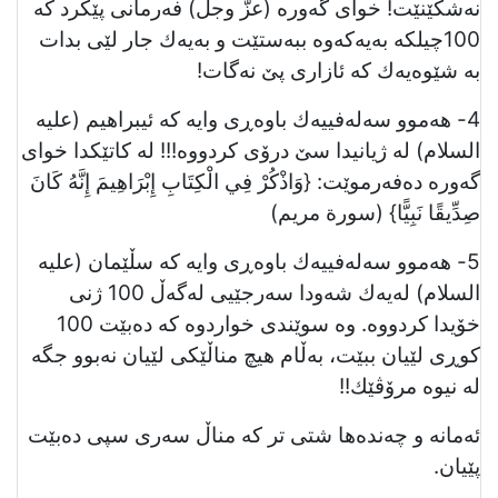
نەشكێنێت! خوای گەورە (عزَّ وجل) فەرمانی پێکرد کە
100چیلكە بەیەكەوە ببەستێت و بەیەك جار لێی بدات
بە شێوەیەك كە ئازاری پێ‌ نەگات!
4- هەموو سەلەفییەك باوەڕی وایە كە ئیبراهیم (علیە
السلام) لە ژیانیدا سێ‌ درۆی كردووە!!! لە کاتێكدا خوای
گەورە دەفەرموێت: {وَاذْكُرْ فِي الْكِتَابِ إِبْرَاهِيمَ إِنَّهُ كَانَ
صِدِّيقًا نَبِيًّا} (سورة مريم)
5- هەموو سەلەفییەك باوەڕی وایە كە سڵێمان (علیە
السلام) لەیەك شەودا سەرجێیی لەگەڵ 100 ژنی
خۆیدا كردووە. وە سوێندی خواردوە كە دەبێت 100
كوڕی لێیان ببێت، بەڵام هیچ مناڵێكی لێیان نەبوو جگە
لە نیوە مرۆڤێك!!
ئەمانە و چەندەها شتی تر كە مناڵ سەری سپی دەبێت
پێیان.