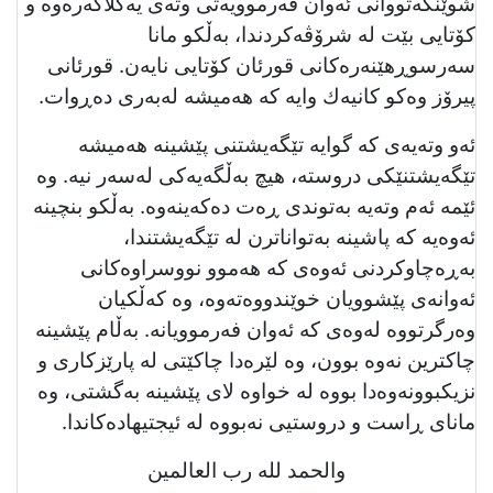
شوێنكەتووانی ئەوان فەرموویەتی وتەی یەكلاكەرەوە و
کۆتایی بێت لە شرۆڤەكردندا، بەڵكو مانا
سەرسوڕهێنەرەكانی قورئان كۆتایی نایەن. قورئانى
پیرۆز وەكو كانیەك وایە كە هەمیشە لەبەری دەڕوات.
ئەو وتەيەى كە گوايە تێگەيشتنی پێشینە هەمیشە
تێگەيشتنێكی دروستە، هیچ بەڵگەیەكی لەسەر نیە. وە
ئێمە ئەم وتەیە بەتوندی ڕەت دەكەینەوە. بەڵكو بنچینە
ئەوەیە كە پاشینە بەتواناترن لە تێگەيشتندا،
بەڕەچاوكردنی ئەوەی كە هەموو نووسراوەكانی
ئەوانەی پێشوویان خوێندووەتەوە، وە كەڵكیان
وەرگرتووە لەوەی كە ئەوان فەرموویانە. بەڵام پێشینە
چاكترین نەوە بوون، وە لێرەدا چاكێتی لە پارێزكاری و
نزیكبوونەوەدا بووە لە خواوە لای پێشینە بەگشتی، وە
مانای ڕاست و دروستیی نەبووە لە ئیجتیهادەكاندا.
والحمد لله رب العالمين