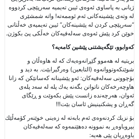
ژیانی بە پاساوى ئەوەى ئیبن تەیمیە سەرپێچی كردووە
لە وتەی پێشینەكانی ئەم ئوممەتە! واتە شمشێری
“سەرپێچی كردن لە پێشینەكان” ئیبن تەیمیەی خەڵتانی
خوێن كرد پێش ئەوەی سەلەفیەكان خەڵكی پێ بكوژن.
كەوابوو، تێگەيشتنی پێشین كامەیە؟
بریتیە لە هەموو گێڕانەوەیەك كە لە هاوەڵان و
شوێنكەوتووانەوە (التابعین) وەرگیرابێت. بە ديد و
بۆچوونی سەلەفیەكان: ئەو پێشینانە كەسانێكن كە زانا
هاوچەرخەكان ناتوانن بگەنە یەك پلە لە سەد پلەی
ئەوان، هەرچەندە زانست پێش بكەوێت و ڕێگای
گەڕان و پشكنینيش ئاسان بێت!!!
بۆ نزیك كردنەوەی ئەم بابەتە لە زەینی خوێنەر كۆمەڵێك
بیروباوەڕ بە نموونە دەهێنمەوە كە سەلەفیەكان
باوەڕیان پێی هەیە: