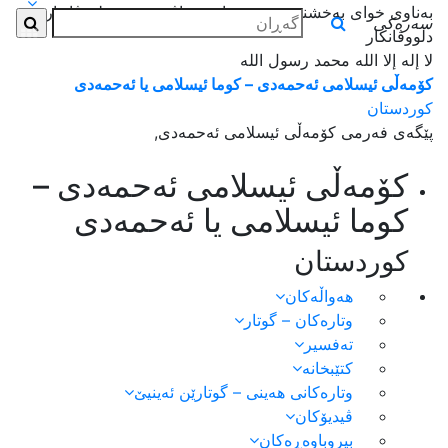
بەناوی خوای بەخشندەی میهرەبان _ بناڤێ خودێ دلووڤاندارێ
سەرەکی
دلووڤانکار
لا إله إلا الله محمد رسول الله
کۆمەڵی ئیسلامی ئەحمەدی – کوما ئیسلامی یا ئەحمەدی
کوردستان
پێگەی فەرمی کۆمەڵی ئیسلامی ئەحمەدی,
کۆمەڵی ئیسلامی ئەحمەدی –
کوما ئیسلامی یا ئەحمەدی
کوردستان
هەواڵەكان
وتارەکان – گوتار
تەفسیر
کتێبخانە
وتارەکانی هەینی – گوتارێن ئەینیێ
ڤیدیۆکان
بیروباوەڕەکان