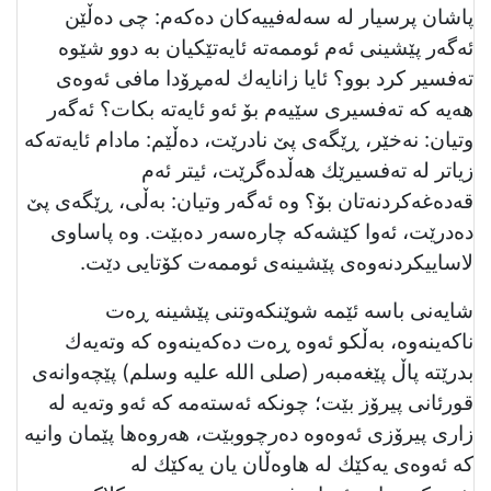
پاشان پرسیار لە سەلەفییەكان دەكەم: چی دەڵێن
ئەگەر پێشینى ئەم ئوممەتە ئایەتێکیان بە دوو شێوە
تەفسیر کرد بوو؟ ئایا زانایەك لەمڕۆدا مافی ئەوەی
هەیە كە تەفسیری سێیەم بۆ ئەو ئایەتە بكات؟ ئەگەر
وتیان: نەخێر، ڕێگەی پێ‌ نادرێت، دەڵێم: مادام ئايەتەكە
زیاتر لە تەفسیرێك هەڵدەگرێت، ئیتر ئەم
قەدەغەكردنەتان بۆ؟ وە ئەگەر وتیان: بەڵی، ڕێگەی پێ‌
دەدرێت، ئەوا كێشەكە چارەسەر دەبێت. وە پاساوی
لاساییكردنەوەى پێشینەی ئوممەت كۆتایی دێت.
شايەنى باسە ئێمە شوێنكەوتنی پێشینە ڕەت
ناكەینەوە، بەڵكو ئەوە ڕەت دەكەینەوە كە وتەیەك
بدرێتە پاڵ پێغەمبەر (صلی اللە علیە وسلم) پێچەوانەی
قورئانی پیرۆز بێت؛ چونكە ئەستەمە كە ئەو وتەیە لە
زاری پیرۆزی ئەوەوە دەرچووبێت، هەروەها پێمان وانیە
كە ئەوەی یەكێك لە هاوەڵان یان یەكێك لە