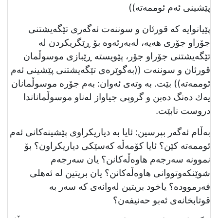
پێشینی ئەم ئوممەتە))
پێیانوایە كە قورئان و سوننەت ئەگەری تێگەيشتنی
جۆراو جۆری هەیە، لەبەرئەوە بۆ ڕێگریکردن لە
تێگەيشتنی جۆراو جۆر، پێویستە ڕێبازی موسوڵمان
قورئان و سوننەت ((بەگوێرەی تێگەیشتنی پێشینی ئەم
ئوممەتە)) بێت. بە وتەی ئەوان: بەم جۆرە موسوڵمانان
یەك دەنگ دەبن و گروپی جیاواز لەناو موسوڵماناندا
دروست نابێت.
بەڵام ئەگەر بپرسین: ئایا بە دیاریكراوی پێشینەکانی ئەم
ئوممەتە کێن؟ ئایا كۆمەڵە کەسێکی دیاریکراون؟ بۆ
نموونە سەرجەم هاوەڵەکانن؟ يان سەرجەم
شوێنكەوتووانی هاوەڵەکانن؟ يان بریتین لە ئەهلی
فەرموودە؟ ياخود بریتین لەوانەی كە سەر بە
قوتابخانەی ئەبو حەنیفەن؟