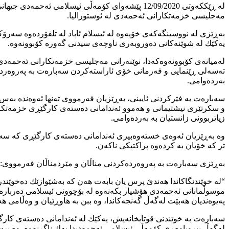
لە ڕێككەوتی 12/09/2020 پێشەوای كۆمەڵی ئیسلام
مەجلیسی خزمەتكارانی ئەحمەدی لە ئوستورالیا.
بەڕێزی لە نووسینگەكەی خۆیەوە لە ئیسلام ئاباد لە تلفۆردەوە سەرۆك
یەكێك لە شوێنەكانی دەوروبەری ناوچەی سیدنی گەورە كۆبوونەوه.
لەمیانەی كۆبوونەوەكەدا، نوێنەرانی مەجلیسی خزمەتكارانی ئەحمەدی ڕ
تەسەلی ڕێنمایی و فەرمانی خۆی ئاراستەكردن سەبارەت بە پەروەردە
بەردەوامی.
سەبارەت بە فێركردنی ئایینی، بەڕێزیان فەرمووی تەنھا ئەوەندە بەس
و سكرتێری نیشتیمانی و هەموو ئەندامانی دەستەی كارگێڕی خزمەتكارا
زیاتربوونی زانستیان بە بەردەوامی.
وە بەڕێزیان ئەوەی خستەوەبیری ئەندامانی دەستەی كارگێڕی كە سەرك
تر كە خۆیان بە كردەوە پراكتیكی ناكەن.
بەڕێزی سەبارەت بە پەروەردەكردنی مناڵان و مێردمناڵان فەرمووی:
“لە خوێندنگاكاندا هەندێ پرس یان بابەت هەن كە بەشێوازێك دەخوێندر
موسوڵمانانی ئەحمەدی هۆشیار بكەنەوە لە بۆچوونی ئیسلامی دەربارە
پەیوەندیان هەبێت لەگەڵ گەنجەكاندا، وە ببن بە هاوڕێیان و وەڵامی ه
سەبارەت بە خوێندنی قوتابخانەیش، یەكێك لە ئەندامانی دەستەی كارگێڕی
لەگەڵ بیروباوەڕی كۆمەڵی ئیسلامی ئەحمەدیدا یەك ناگرنەوە. وە پرسیا