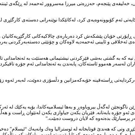
ی ئەحمەدی جیھانی، خەلیفەی پێنجەم، حەزرەتی میرزا مەسروور ئەحمەد لە ڕێگە
ایەتی ئەم كۆبوونەوەیەی كرد، لەكاتێكدا نوێنەرانی دەستەی كارگێڕی ل
اپۆرتی خۆیان پێشكەش كرد دەربارەی چالاكیەكانی كارگێڕیەكانیان و ن
ی ئەخلاقی و ئایینی ئەحمەدیە لاوەكان و چۆنێتی دەستەبەركردنی بە
 نیە كە بە گشتی بەشی فێركردنی نیشتیمانى هەستێت بە ئەنجامدانی ت
ن لەسەر هەموو ئاستەكان، پابەندن بە ئەنجامدانی ئەم جۆرە تاقیكردن
ردایەتی ڕاستەقینە خۆبەكەمزانین و دڵسۆزی دەوێت، لەبەر ئەوە زۆر 
ێن ناگونجێن لەگەڵ بیروباوەڕ و بەها ئیسلامیەكاندا، بۆیە یەكێك لە 
ی ئەو جۆرە بابەتانه. فێریان بكەن جیاوازی بكەن لەنێوان ڕاست و ه
ەر پرسیارێك بدەنەوە كە لایان دروست دەبێت.”
 وتی كە هەندێ قوتابخانە لە ئوسترالیا وەك وانەیەك “ئیسلام” دەخوێنن
ری كرد دەربارەی ئەوەی كە ئایا پێویستە لەسەر باوكان كە مناڵەكانی 