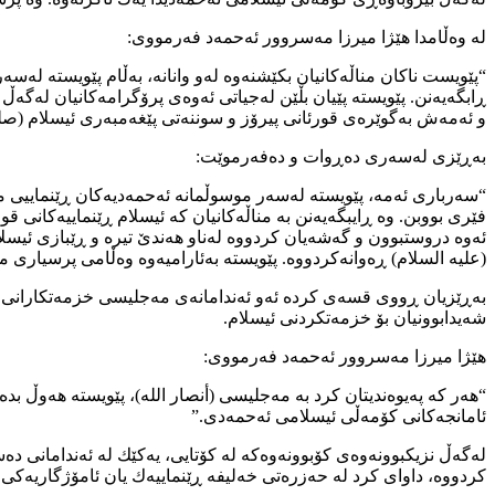
لە وەڵامدا هێژا میرزا مەسروور ئەحمەد فەرمووی:
“پێویست ناكان مناڵەكانیان بكێشنەوە لەو وانانە، بەڵام پێویستە لە
ڕابگەیەنن. پێویستە پێیان بڵێن لەجیاتی ئەوەی پرۆگرامەكانیان لەگەڵ 
و ئەمەش بەگوێرەی قورئانی پیرۆز و سوننەتی پێغەمبەری ئیسلام (صلى
بەڕێزی لەسەری دەڕوات و دەفەرموێت:
“سەرباری ئەمە، پێویستە لەسەر موسوڵمانە ئەحمەدیەكان ڕێنماییی منا
فێری بووبن. وە ڕایبگەیەنن بە مناڵەكانیان كە ئیسلام ڕێنماییەكانی 
ئەوە دروستبوون و گەشەیان كردووە لەناو هەندێ تیرە و ڕێبازی ئیسلا
(عليه السلام) ڕەوانەكردووە. پێویستە بەئارامیەوە وەڵامی پرسیاری منا
بەڕێزیان ڕووی قسەی كردە ئەو ئەندامانەی مەجلیسی خزمەتكارانی ئە
شەیدابوونیان بۆ خزمەتكردنی ئیسلام.
هێژا میرزا مەسروور ئەحمەد فەرمووی:
“هەر كە پەیوەندیتان كرد بە مەجلیسی (أنصار الله)، پێویستە هەوڵ 
ئامانجەكانی كۆمەڵی ئیسلامی ئەحمەدی.”
لەگەڵ نزیكبوونەوەی كۆبوونەوەكە لە كۆتایی، یەكێك لە ئەندامانی 
كردووە، داوای كرد لە حەزرەتی خەلیفە ڕێنماییەك یان ئامۆژگاریەكی 