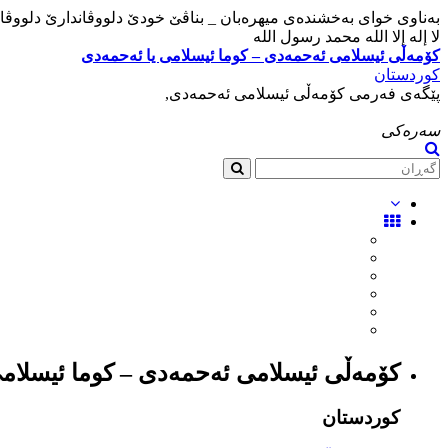
بەناوی خوای بەخشندەی میهرەبان _ بناڤێ خودێ دلووڤاندارێ دلووڤان
لا إله إلا الله محمد رسول الله
کۆمەڵی ئیسلامی ئەحمەدی – کوما ئیسلامی یا ئەحمەدی
کوردستان
پێگەی فەرمی کۆمەڵی ئیسلامی ئەحمەدی,
سەرەکی
کۆمەڵی ئیسلامی ئەحمەدی – کوما ئیسلام
کوردستان