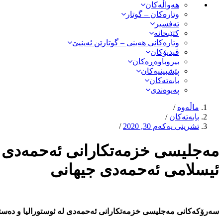
هەواڵەكان
وتارەکان – گوتار
تەفسیر
کتێبخانە
وتارەکانی هەینی – گوتارێن ئەینیێ
ڤیدیۆکان
بیروباوەڕەکان
پێشبینیەکان
بابەتەکان
پەیوەندی
ماڵەوە
/
بابەتەکان
/
تشرینی یەکەم 30, 2020
/
مەجلیسی خزمەتكارانی ئەحمەدی لە 
ئیسلامی ئەحمەدی جیھانی
سەرۆكەكانی مەجلیسی خزمەتكارانی ئەحمەدی لە ئوستورالیا و دەستە