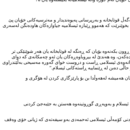
ەڵ قوتابخانە و بەرپرسانی پەیوەندیدار و مەترسیەكانی خۆیان پێ
انە بخوێنرێت كە هەموو ڕێبازە ئیسلامیه جیاوازەكان هاودەنگن لەسەری
ون بكەنەوە بۆیان كە ڕەنگە لە قوتابخانە یان هەر شوێنێكی تر
 دەكەن، وە هەندێ لە بیروباوەڕەكان یان ئەو چەمكانەی كە دوای
ە و ژیانەوەی ئیسلامی ڕاست و دروست خوای گەورە مەسیحی بەڵێندراوی
 حاڵی دەبن لە ڕێنماییە ڕاستەكانی ئیسلام.”
ن هەمیشە لەهەوڵدا بن بۆ پارێزگاری كردن لە هۆگری و
ی ئیسلام و بەوپەڕی گوڕوتینەوە هەستن بە جێبەجێ كردنی
تكردنی كۆمەڵی ئیسلامی ئەحمەدی بەو سیفەتەی كە ژیانی خۆی وەقف