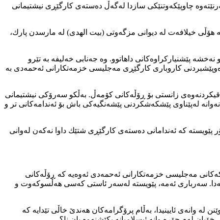
ی ئينتەرنێتەوە چاوپێكەوتنێكی سازدا لەگەڵ دەستەی كارگێڕی نیشتیمانی
ە هۆڵی خیلافەت لە دیوانی مزگەوتی (بیت الھدی) لە مارسدن پارك،
ەخشە پێشنیاركراوەكانی داهاتوو. وە جەنابی خەلیفە بە تێرو
رەوپێشبردنی كاروباری كارگێڕی مەجلیسی خزمەتكارانی ئەحمەدی بە
اقیكردنەوەى زانستی بۆ ڕۆڵەكانی كۆمەڵ. بەڵكو سەرۆكی نیشتیمانی
ەوانە لەپێناوی پێشكەشكردنی پێشەنگیەكی باش بۆ ئەندامەكانى تر و
پێویستە كە ئەندامانی دەستەی كارگێڕی شتێك داوا نەكەن لەوانی
ئەركەكانی مەجلیسی خزمەتكارانی ئەحمەدی ئەوەیە كە ڕۆڵەكانی
ەڵەدا. سەرباری ئەمە، پێویستە لەسەر ئاستی كەسی هەڵسوكەوت و
 لە وانەی ئایینیدا، بەڵام پرۆگرامەكان هەندێ خاڵی تێدایە كە
خۆیان لەم جۆرە وانە ئیسلامیانە بكێشنەوە یان نا؟