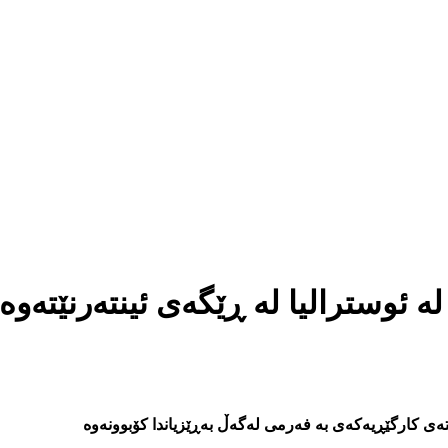
ئوسترالیا لە ڕێگەی ئينتەرنێتەوە
ی كارگێڕیەكەی بە فەرمی لەگەڵ بەڕێزیاندا كۆبوونەوه