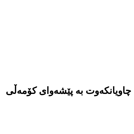
 چاویانكەوت بە پێشەوای كۆمەڵی