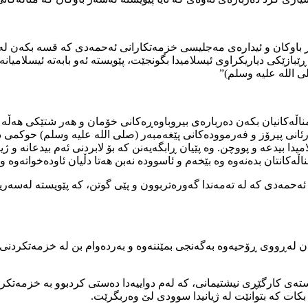
سەر باوكان و ئیدارەی مەجلیسی خزمەتكارانی ئەحمەدی كە قسە بكەن لەگ
ڕێبازێكی دیاریكراوی ئیسلامیدا بگونجێت، پێویستە ئەو بابەتە ئیسلامی
 الله عليه وسلم)”
ڵەكانیان بكەن دەربارەی بیروباوەڕەكانی خۆمان و هەر شتێكی هەڵە ڕو
قورئانی پیرۆز و فەرموودەكانی پێغەمبەر (صلى الله عليه وسلم) حوكمی
میدا بیدعە و پووچن. وە پێیان ڕابگەیەنن كە بۆ لابردنی ئەم بیدعان
ڵەكانتان بدەنەوە وە بێخەم و ئاسوودە نەبن هەتا دڵیان ئاودەخواتەوە و
حمەدی كە لە تەمەندا گەورەتربوون و پێی گوتن، كە پێویستە لەسەریا
بدەن لەڕووی ڕۆحیەوە بەگەنجی بمێننەوە و بەردەوام بن لە خزمەتكردن
دەستەی كارگێڕی نیشتیمانی، كە لەم دواییەدا دەستی كردبوو بە خزمە
بكات كە بتوانێت لە ژیانیدا سوودی لێ وەربگرێت.