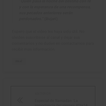
“Quien pasa la noche del destino con fe
y con la esperanza de una recompensa,
sus pecados anteriores serán
perdonados.”
(Bujari)
Espero que el vídeo les haya sido útil. No
olviden suscribirse al canal y dejar sus
comentarios y no duden en contactarnos para
recibir más información.
itikaf
ANTERIOR:
Especial de Ramadán: La
importancia del viernes #Dia14