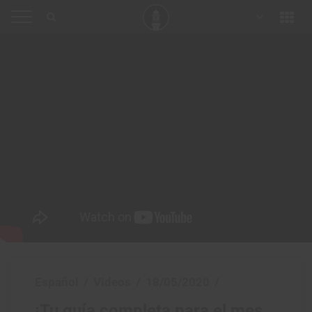
Español
/
Videos
/
18/05/2020
/
¡Tu guía completa para el mes