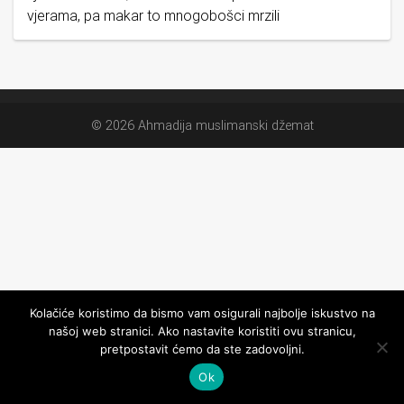
vjerama, pa makar to mnogobošci mrzili
© 2026 Ahmadija muslimanski džemat
Kolačiće koristimo da bismo vam osigurali najbolje iskustvo na
našoj web stranici. Ako nastavite koristiti ovu stranicu,
pretpostavit ćemo da ste zadovoljni.
Ok