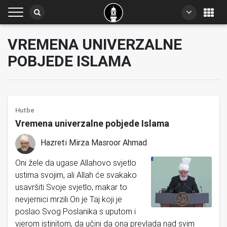
VREMENA UNIVERZALNE
POBJEDE ISLAMA
Hutbe
Vremena univerzalne pobjede Islama
Hazreti Mirza Masroor Ahmad
Oni žele da ugase Allahovo svjetlo
ustima svojim, ali Allah će svakako
usavršiti Svoje svjetlo, makar to
nevjernici mrzili.On je Taj koji je
poslao Svog Poslanika s uputom i
vjerom istinitom, da učini da ona prevlada nad svim