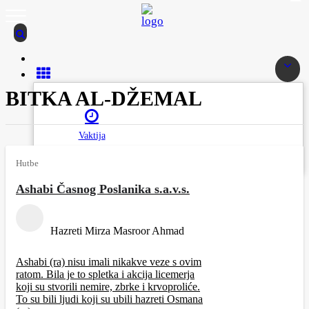
BITKA AL-DŽEMAL
Vaktija
Hutbe
Ashabi Časnog Poslanika s.a.v.s.
Hazreti Mirza Masroor Ahmad
Ashabi (ra) nisu imali nikakve veze s ovim
ratom. Bila je to spletka i akcija licemerja
koji su stvorili nemire, zbrke i krvoproliće.
To su bili ljudi koji su ubili hazreti Osmana