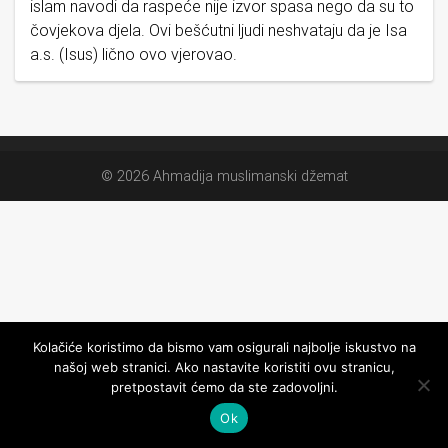
islam navodi da raspeće nije izvor spasa nego da su to
čovjekova djela. Ovi bešćutni ljudi neshvataju da je Isa
a.s. (Isus) lično ovo vjerovao.
© 2026 Ahmadija muslimanski džemat
Kolačiće koristimo da bismo vam osigurali najbolje iskustvo na
našoj web stranici. Ako nastavite koristiti ovu stranicu,
pretpostavit ćemo da ste zadovoljni.
Ok