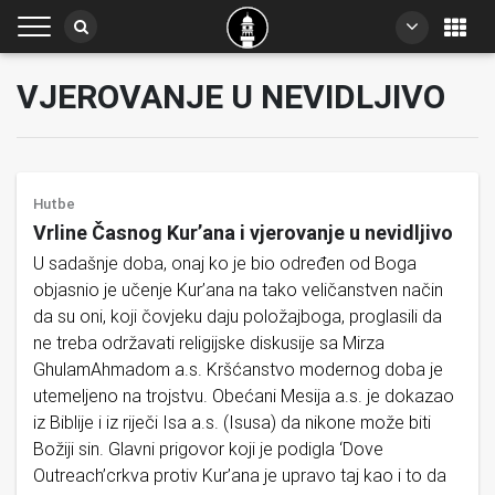
VJEROVANJE U NEVIDLJIVO
Hutbe
Vrline Časnog Kur’ana i vjerovanje u nevidljivo
U sadašnje doba, onaj ko je bio određen od Boga
objasnio je učenje Kur’ana na tako veličanstven način
da su oni, koji čovjeku daju položajboga, proglasili da
ne treba održavati religijske diskusije sa Mirza
GhulamAhmadom a.s. Kršćanstvo modernog doba je
utemeljeno na trojstvu. Obećani Mesija a.s. je dokazao
iz Biblije i iz riječi Isa a.s. (Isusa) da nikone može biti
Božiji sin. Glavni prigovor koji je podigla ‘Dove
Outreach’crkva protiv Kur’ana je upravo taj kao i to da