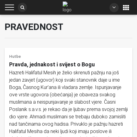
PRAVEDNOST
Hutbe
Pravda, jednakost i svijest o Bogu
Hazreti Halifatul Mesih je želio skrenuti pažnju na još
jedan zavjet (ugovor) koji svaki stanovnik daje u ime
Boga, Časnog Kur’ana ili vladara zemlje. Ispunjavanje
ove vrste ugovora (obećanja) je obaveza svakog
muslimana a neispunjavanje je slabost vjere. Časni
Poslanik s.a.v.s. je rekao da je ljubav prema svojoj zemlji
dio vjere. Ahmadi muslimani se trebaju duboko zamisliti
nad tančinama ovog hadisa. Privuklo je pažnju hazreti
Halifatul Mesiha da neki ljudi koji imaju poslove ili