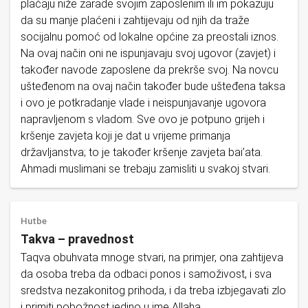
plaćaju niže zarade svojim zaposlenim ili im pokazuju
da su manje plaćeni i zahtijevaju od njih da traže
socijalnu pomoć od lokalne općine za preostali iznos.
Na ovaj način oni ne ispunjavaju svoj ugovor (zavjet) i
također navode zaposlene da prekrše svoj. Na novcu
ušteđenom na ovaj način također bude ušteđena taksa
i ovo je potkradanje vlade i neispunjavanje ugovora
napravljenom s vladom. Sve ovo je potpuno grijeh i
kršenje zavjeta koji je dat u vrijeme primanja
državljanstva; to je također kršenje zavjeta bai’ata.
Ahmadi muslimani se trebaju zamisliti u svakoj stvari.
Hutbe
Takva – pravednost
Taqva obuhvata mnoge stvari, na primjer, ona zahtijeva
da osoba treba da odbaci ponos i samoživost, i sva
sredstva nezakonitog prihoda, i da treba izbjegavati zlo
i primiti pobožnost jedino u ime Allaha.