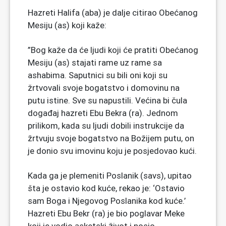
Hazreti Halifa (aba) je dalje citirao Obećanog
Mesiju (as) koji kaže:
”Bog kaže da će ljudi koji će pratiti Obećanog
Mesiju (as) stajati rame uz rame sa
ashabima. Saputnici su bili oni koji su
žrtvovali svoje bogatstvo i domovinu na
putu istine. Sve su napustili. Većina bi čula
događaj hazreti Ebu Bekra (ra). Jednom
prilikom, kada su ljudi dobili instrukcije da
žrtvuju svoje bogatstvo na Božijem putu, on
je donio svu imovinu koju je posjedovao kući.
Kada ga je plemeniti Poslanik (savs), upitao
šta je ostavio kod kuće, rekao je: ‘Ostavio
sam Boga i Njegovog Poslanika kod kuće.’
Hazreti Ebu Bekr (ra) je bio poglavar Meke