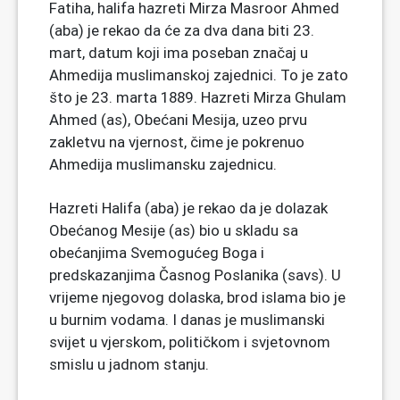
Fatiha, halifa hazreti Mirza Masroor Ahmed
(aba) je rekao da će za dva dana biti 23.
mart, datum koji ima poseban značaj u
Ahmedija muslimanskoj zajednici. To je zato
što je 23. marta 1889. Hazreti Mirza Ghulam
Ahmed (as), Obećani Mesija, uzeo prvu
zakletvu na vjernost, čime je pokrenuo
Ahmedija muslimansku zajednicu.
Hazreti Halifa (aba) je rekao da je dolazak
Obećanog Mesije (as) bio u skladu sa
obećanjima Svemogućeg Boga i
predskazanjima Časnog Poslanika (savs). U
vrijeme njegovog dolaska, brod islama bio je
u burnim vodama. I danas je muslimanski
svijet u vjerskom, političkom i svjetovnom
smislu u jadnom stanju.