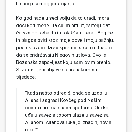
lijenog i lažnog postojanja.
Ko god nađe u sebi volju da to uradi, mora
doći kod mene. Ja ću im biti utješitelj i dat
ću sve od sebe da im olakšam teret. Bog će
ih blagosloviti kroz moje dove i moju pažnju,
pod uslovom da su spremni srcem i dušom
da se pridržavaju Njegovih uslova. Ovo je
Božanska zapovijest koju sam ovim prenio.
Stvarne riječi objave na arapskom su
sljedeće:
“Kada nešto odrediš, onda se uzdaj u
Allaha i sagradi Kovčeg pod Našim
očima i prema našim uputama. Oni koji
uđu u savez s tobom ulaze u savez sa
Allahom. Allahova ruka je iznad njihovih
ruku.”‘