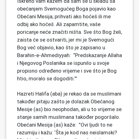
Iskreno vam kažem da sam se u skladu sa
obećanjem Svemogućeg Boga pojavio kao
Obećani Mesija; prihvati ako hoćeš ili me
odbij ako hoćeš. Ali zapamtite, vaše
poricanje neće značiti ništa. Sve što Bog želi,
zaista će se ostvariti, jer mi je Svemogući
Bog već objavio, kao što je zapisano u
Barahin-e-Ahmediyyah: “Predskazanje Allaha
i Njegovog Poslanika se ispunilo u svoje
propisno određeno vrijeme i sve što je Bog
htio, moralo se dogoditi.”’
Hazreti Halifa (aba) je rekao da se muslimani
također pitaju zašto je dolazak Obećanog
Mesije (as) bio neophodan, ali u to vrijeme se
stanje samih muslimana također pogoršalo.
Obećani Mesija (as) kaže: ”Ovi ljudi to ne
razumiju i kažu: ‘Šta je kod nas neislamski?