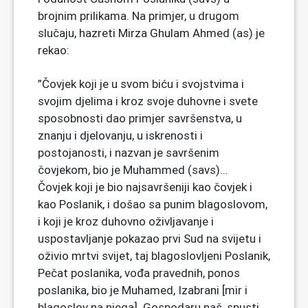
brojnim prilikama. Na primjer, u drugom
slučaju, hazreti Mirza Ghulam Ahmed (as) je
rekao:
”Čovjek koji je u svom biću i svojstvima i
svojim djelima i kroz svoje duhovne i svete
sposobnosti dao primjer savršenstva, u
znanju i djelovanju, u iskrenosti i
postojanosti, i nazvan je savršenim
čovjekom, bio je Muhammed (savs)…
Čovjek koji je bio najsavršeniji kao čovjek i
kao Poslanik, i došao sa punim blagoslovom,
i koji je kroz duhovno oživljavanje i
uspostavljanje pokazao prvi Sud na svijetu i
oživio mrtvi svijet, taj blagoslovljeni Poslanik,
Pečat poslanika, vođa pravednih, ponos
poslanika, bio je Muhamed, Izabrani [mir i
blagoslov na njega]. Gospodaru naš, spusti