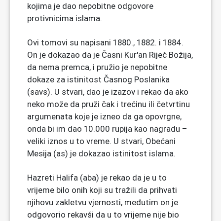
kojima je dao nepobitne odgovore
protivnicima islama.
Ovi tomovi su napisani 1880., 1882. i 1884.
On je dokazao da je Časni Kur'an Riječ Božija,
da nema premca, i pružio je nepobitne
dokaze za istinitost Časnog Poslanika
(savs). U stvari, dao je izazov i rekao da ako
neko može da pruži čak i trećinu ili četvrtinu
argumenata koje je izneo da ga opovrgne,
onda bi im dao 10.000 rupija kao nagradu –
veliki iznos u to vreme. U stvari, Obećani
Mesija (as) je dokazao istinitost islama.
Hazreti Halifa (aba) je rekao da je u to
vrijeme bilo onih koji su tražili da prihvati
njihovu zakletvu vjernosti, međutim on je
odgovorio rekavši da u to vrijeme nije bio