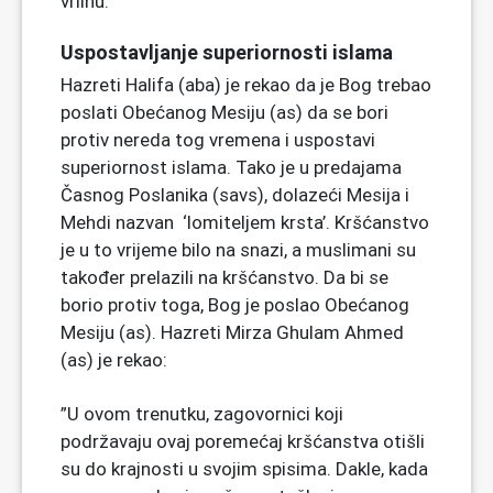
vrlinu.’
Uspostavljanje superiornosti islama
Hazreti Halifa (aba) je rekao da je Bog trebao
poslati Obećanog Mesiju (as) da se bori
protiv nereda tog vremena i uspostavi
superiornost islama. Tako je u predajama
Časnog Poslanika (savs), dolazeći Mesija i
Mehdi nazvan ‘lomiteljem krsta’. Kršćanstvo
je u to vrijeme bilo na snazi, a muslimani su
također prelazili na kršćanstvo. Da bi se
borio protiv toga, Bog je poslao Obećanog
Mesiju (as). Hazreti Mirza Ghulam Ahmed
(as) je rekao:
”U ovom trenutku, zagovornici koji
podržavaju ovaj poremećaj kršćanstva otišli
su do krajnosti u svojim spisima. Dakle, kada