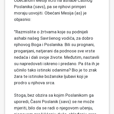
Obećanom Mesiji ličiti na ashabe Časnog
Poslanika (savs), pa se njihovi primjeri
moraju usvojiti. Obećani Mesija (as) je
objasnio:
”Razmislite o žrtvama koje su podnijeli
ashabi našeg Savršenog vodiča, za dobro
njihovog Boga i Poslanika. Bili su prognani,
proganjani, natjerani da podnose sve vrste
nedaća i dali svoje živote. Međutim, nastavili
su napredovati iskreno i predano. Pa šta ih je
učinilo tako istinski odanima? Bio je to zrak
žara te istinske božanske ljubavi koji je
prodro u njihova srca.
Stoga, bez obzira sa kojim Poslanikom ga
uporedi, Časni Poslanik (savs) se ne može
mjeriti, bilo da se radi o njegovom učenju,