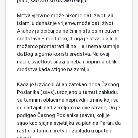
priče, kao što su ostale religije.
Mrtva vjera ne može nikome dati život, ali
islam, u današnje vrijeme, može dati život.
Allahov je običaj da ne čini ništa osim putem
sredstava – međutim, druga je stvar da li ih
možemo promatrati ili ne – ali nema sumnje
da Bog sigurno koristi sredstva. Na ovaj
način, svjetlost silazi s neba i poprima oblik
sredstva kada stigne na zemlju.
Kada je Uzvišeni Allah zatekao doba Časnog
Poslanika (savs), uronjeno u tamu i zabludu,
sa tamnim oblacima nepravdi i tmine koji su
se nadvijali nad zemljom na sve strane, On je
podigao Časnog Poslanika (savs), koji je
sijao kao sjajna svjetiljka sa planina Paran, da
rastjera tamu i pretvori zabludu u uputu i