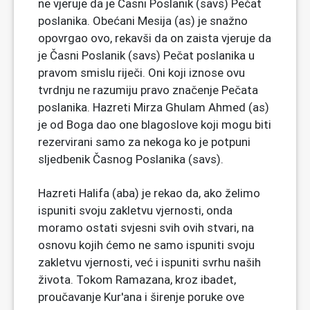
ne vjeruje da je Časni Poslanik (savs) Pečat
poslanika. Obećani Mesija (as) je snažno
opovrgao ovo, rekavši da on zaista vjeruje da
je Časni Poslanik (savs) Pečat poslanika u
pravom smislu riječi. Oni koji iznose ovu
tvrdnju ne razumiju pravo značenje Pečata
poslanika. Hazreti Mirza Ghulam Ahmed (as)
je od Boga dao one blagoslove koji mogu biti
rezervirani samo za nekoga ko je potpuni
sljedbenik Časnog Poslanika (savs).
Hazreti Halifa (aba) je rekao da, ako želimo
ispuniti svoju zakletvu vjernosti, onda
moramo ostati svjesni svih ovih stvari, na
osnovu kojih ćemo ne samo ispuniti svoju
zakletvu vjernosti, već i ispuniti svrhu naših
života. Tokom Ramazana, kroz ibadet,
proučavanje Kur'ana i širenje poruke ove