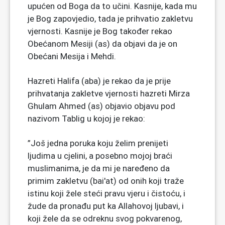
upućen od Boga da to učini. Kasnije, kada mu
je Bog zapovjedio, tada je prihvatio zakletvu
vjernosti. Kasnije je Bog također rekao
Obećanom Mesiji (as) da objavi da je on
Obećani Mesija i Mehdi.
Hazreti Halifa (aba) je rekao da je prije
prihvatanja zakletve vjernosti hazreti Mirza
Ghulam Ahmed (as) objavio objavu pod
nazivom Tablig u kojoj je rekao:
”Još jedna poruka koju želim prenijeti
ljudima u cjelini, a posebno mojoj braći
muslimanima, je da mi je naređeno da
primim zakletvu (bai'at) od onih koji traže
istinu koji žele steći pravu vjeru i čistoću, i
žude da pronađu put ka Allahovoj ljubavi, i
koji žele da se odreknu svog pokvarenog,