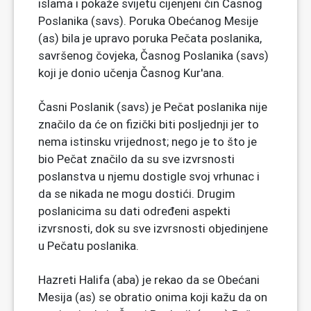
islama i pokaže svijetu cijenjeni čin Časnog
Poslanika (savs). Poruka Obećanog Mesije
(as) bila je upravo poruka Pečata poslanika,
savršenog čovjeka, Časnog Poslanika (savs)
koji je donio učenja Časnog Kur'ana.
Časni Poslanik (savs) je Pečat poslanika nije
značilo da će on fizički biti posljednji jer to
nema istinsku vrijednost; nego je to što je
bio Pečat značilo da su sve izvrsnosti
poslanstva u njemu dostigle svoj vrhunac i
da se nikada ne mogu dostići. Drugim
poslanicima su dati određeni aspekti
izvrsnosti, dok su sve izvrsnosti objedinjene
u Pečatu poslanika.
Hazreti Halifa (aba) je rekao da se Obećani
Mesija (as) se obratio onima koji kažu da on