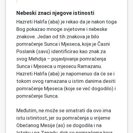
Nebeski znaci njegove istinosti
Hazreti Halifa (aba) je rekao da je nakon toga
Bog pokazao mnoge svjetovne i nebeske
znakove. Jedan od tih znakova je bilo
pomračenje Sunca i Mjeseca, koje je Časni
Poslanik (savs) identificirao kao znak za
svog Mehdija – pojavljivanje pomračenja
Sunca i Mjeseca u mjesecu Ramazanu.
Hazreti Halifa (aba) je napomenuo da će se i
tokom ovog ramazana u istim danima desiti
pomračenje Mjeseca (koje se već dogodilo) i
pomračenje Sunca.
Međutim, ne može se smatrati da ovo ima
istu istinitost, jer su pomračenja u vrijeme
Obećanog Mesije (as) se dogodila i na
Istoku i na Zapadu, dok se pomračenja koja