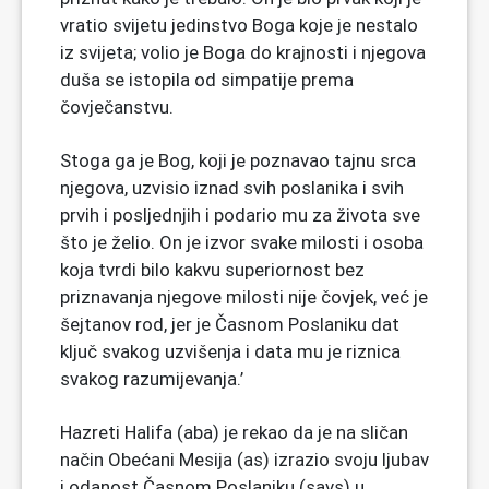
vratio svijetu jedinstvo Boga koje je nestalo
iz svijeta; volio je Boga do krajnosti i njegova
duša se istopila od simpatije prema
čovječanstvu.
Stoga ga je Bog, koji je poznavao tajnu srca
njegova, uzvisio iznad svih poslanika i svih
prvih i posljednjih i podario mu za života sve
što je želio. On je izvor svake milosti i osoba
koja tvrdi bilo kakvu superiornost bez
priznavanja njegove milosti nije čovjek, već je
šejtanov rod, jer je Časnom Poslaniku dat
ključ svakog uzvišenja i data mu je riznica
svakog razumijevanja.’
Hazreti Halifa (aba) je rekao da je na sličan
način Obećani Mesija (as) izrazio svoju ljubav
i odanost Časnom Poslaniku (savs) u