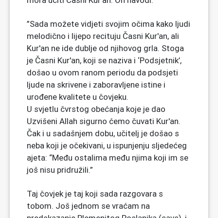
mora učiti Časni Kur'an. On navodi:
”Sada možete vidjeti svojim očima kako ljudi
melodično i lijepo recituju Časni Kur'an, ali
Kur'an ne ide dublje od njihovog grla. Stoga
je Časni Kur'an, koji se naziva i ‘Podsjetnik’,
došao u ovom ranom periodu da podsjeti
ljude na skrivene i zaboravljene istine i
urođene kvalitete u čovjeku.
U svjetlu čvrstog obećanja koje je dao
Uzvišeni Allah sigurno ćemo čuvati Kur'an.
Čak i u sadašnjem dobu, učitelj je došao s
neba koji je očekivani, u ispunjenju sljedećeg
ajeta: “Među ostalima među njima koji im se
još nisu pridružili.”
Taj čovjek je taj koji sada razgovara s
tobom. Još jednom se vraćam na