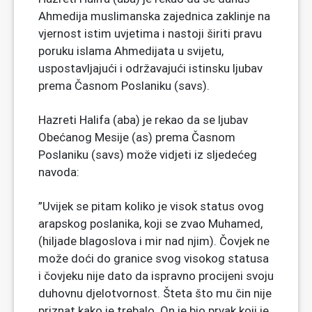
Ahmedija muslimanska zajednica zaklinje na
vjernost istim uvjetima i nastoji širiti pravu
poruku islama Ahmedijata u svijetu,
uspostavljajući i održavajući istinsku ljubav
prema Časnom Poslaniku (savs).
Hazreti Halifa (aba) je rekao da se ljubav
Obećanog Mesije (as) prema Časnom
Poslaniku (savs) može vidjeti iz sljedećeg
navoda:
”Uvijek se pitam koliko je visok status ovog
arapskog poslanika, koji se zvao Muhamed,
(hiljade blagoslova i mir nad njim). Čovjek ne
može doći do granice svog visokog statusa
i čovjeku nije dato da ispravno procijeni svoju
duhovnu djelotvornost. Šteta što mu čin nije
priznat kako je trebalo. On je bio prvak koji je