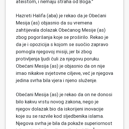
ateistom, i nemaju straha od Boga.”
Hazreti Halifa (aba) je rekao da je Obećani
Mesija (as) objasnio da su vremena
zahtijevala dolazak Obećanog Mesije (as)
zbog pogoršanja koje se proširilo. Rekao je
da je i opozicija s kojom se suočio zapravo
pomogla njegovoj misiji, jer bi zbog
protivljenja ljudi čuli za njegovu poruku.
Obećani Mesija (as) je objasnio da on nije
imao nikakve svjetovne ciljeve, već je njegova
jedina svrha bila vjera i njeno služenje.
Obećani Mesija (as) je rekao da on ne donosi
bilo kakvu vrstu novog zakona, nego je
njegov dolazak bio da iskorijeni inovacije
koje su se razvile kod sljedbenika islama.
Njegova svrha je bila da pokaže superiornost