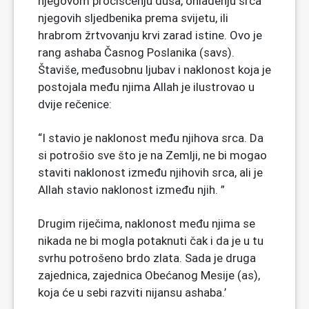
njegovom pročišćenju duša, ohlađenju srca
njegovih sljedbenika prema svijetu, ili
hrabrom žrtvovanju krvi zarad istine. Ovo je
rang ashaba Časnog Poslanika (savs).
Štaviše, međusobnu ljubav i naklonost koja je
postojala među njima Allah je ilustrovao u
dvije rečenice:
“I stavio je naklonost među njihova srca. Da
si potrošio sve što je na Zemlji, ne bi mogao
staviti naklonost između njihovih srca, ali je
Allah stavio naklonost između njih. ”
Drugim riječima, naklonost među njima se
nikada ne bi mogla potaknuti čak i da je u tu
svrhu potrošeno brdo zlata. Sada je druga
zajednica, zajednica Obećanog Mesije (as),
koja će u sebi razviti nijansu ashaba.’