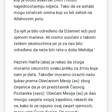
koji je vodio asketski život i nosio
najjednostavniju odjeću. Tako da se ashabi
mogu smatrati onima koji su bili šehidi na
Allahovom putu.
Za njih je bilo određeno da Džennet leži pod
sjenom mačeva. Ali nismo suočeni s takvim
teškim okolnostima jer je za nas bilo
određeno da neće biti rata u dobu Mehdija.’
Hazreti Halifa (aba) je rekao da stoga
moramo iskoristiti svaku priliku za žrtvu koja
nam je data. Također moramo izraziti našu
ljubav prema Obećanom Mesiji (as) zbog
činjenice da je on predstavnik Časnog
Poslanika (savs). Obećani Mesija (as) je dao
mnogo savjeta svojoj zajednici, rekavši da
se, kako bi se ispunio ovaj zavjet vjernosti,