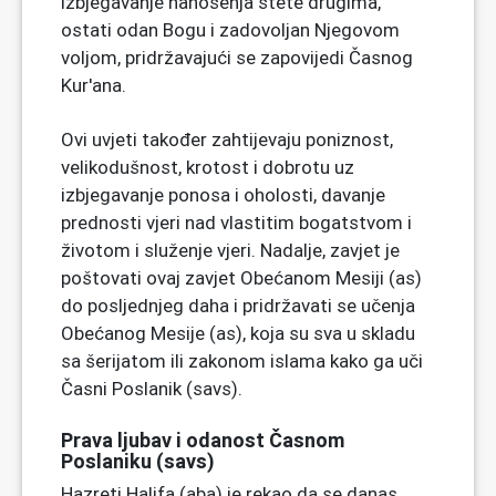
izbjegavanje nanošenja štete drugima,
ostati odan Bogu i zadovoljan Njegovom
voljom, pridržavajući se zapovijedi Časnog
Kur'ana.
Ovi uvjeti također zahtijevaju poniznost,
velikodušnost, krotost i dobrotu uz
izbjegavanje ponosa i oholosti, davanje
prednosti vjeri nad vlastitim bogatstvom i
životom i služenje vjeri. Nadalje, zavjet je
poštovati ovaj zavjet Obećanom Mesiji (as)
do posljednjeg daha i pridržavati se učenja
Obećanog Mesije (as), koja su sva u skladu
sa šerijatom ili zakonom islama kako ga uči
Časni Poslanik (savs).
Prava ljubav i odanost Časnom
Poslaniku (savs)
Hazreti Halifa (aba) je rekao da se danas