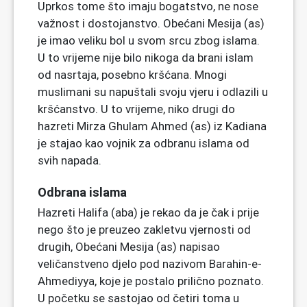
Uprkos tome što imaju bogatstvo, ne nose
važnost i dostojanstvo. Obećani Mesija (as)
je imao veliku bol u svom srcu zbog islama.
U to vrijeme nije bilo nikoga da brani islam
od nasrtaja, posebno kršćana. Mnogi
muslimani su napuštali svoju vjeru i odlazili u
kršćanstvo. U to vrijeme, niko drugi do
hazreti Mirza Ghulam Ahmed (as) iz Kadiana
je stajao kao vojnik za odbranu islama od
svih napada.
Odbrana islama
Hazreti Halifa (aba) je rekao da je čak i prije
nego što je preuzeo zakletvu vjernosti od
drugih, Obećani Mesija (as) napisao
veličanstveno djelo pod nazivom Barahin-e-
Ahmediyya, koje je postalo prilično poznato.
U početku se sastojao od četiri toma u