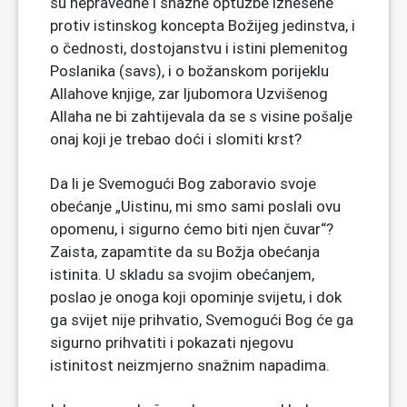
su nepravedne i snažne optužbe iznesene
protiv istinskog koncepta Božijeg jedinstva, i
o čednosti, dostojanstvu i istini plemenitog
Poslanika (savs), i o božanskom porijeklu
Allahove knjige, zar ljubomora Uzvišenog
Allaha ne bi zahtijevala da se s visine pošalje
onaj koji je trebao doći i slomiti krst?
Da li je Svemogući Bog zaboravio svoje
obećanje „Uistinu, mi smo sami poslali ovu
opomenu, i sigurno ćemo biti njen čuvar“?
Zaista, zapamtite da su Božja obećanja
istinita. U skladu sa svojim obećanjem,
poslao je onoga koji opominje svijetu, i dok
ga svijet nije prihvatio, Svemogući Bog će ga
sigurno prihvatiti i pokazati njegovu
istinitost neizmjerno snažnim napadima.