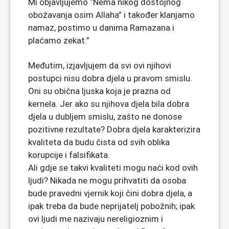
Mi objavljujemo “Nema nikog dostojnog
obožavanja osim Allaha” i također klanjamo
namaz, postimo u danima Ramazana i
plaćamo zekat.”
Međutim, izjavljujem da svi ovi njihovi
postupci nisu dobra djela u pravom smislu.
Oni su obična ljuska koja je prazna od
kernela. Jer ako su njihova djela bila dobra
djela u dubljem smislu, zašto ne donose
pozitivne rezultate? Dobra djela karakterizira
kvaliteta da budu čista od svih oblika
korupcije i falsifikata.
Ali gdje se takvi kvaliteti mogu naći kod ovih
ljudi? Nikada ne mogu prihvatiti da osoba
bude pravedni vjernik koji čini dobra djela, a
ipak treba da bude neprijatelj pobožnih; ipak
ovi ljudi me nazivaju nereligioznim i