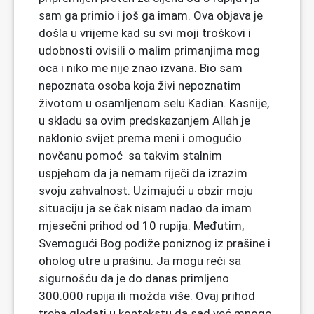
sam ga primio i još ga imam. Ova objava je
došla u vrijeme kad su svi moji troškovi i
udobnosti ovisili o malim primanjima mog
oca i niko me nije znao izvana. Bio sam
nepoznata osoba koja živi nepoznatim
životom u osamljenom selu Kadian. Kasnije,
u skladu sa ovim predskazanjem Allah je
naklonio svijet prema meni i omogućio
novčanu pomoć sa takvim stalnim
uspjehom da ja nemam riječi da izrazim
svoju zahvalnost. Uzimajući u obzir moju
situaciju ja se čak nisam nadao da imam
mjesečni prihod od 10 rupija. Međutim,
Svemogući Bog podiže poniznog iz prašine i
oholog utre u prašinu. Ja mogu reći sa
sigurnošću da je do danas primljeno
300.000 rupija ili možda više. Ovaj prihod
treba gledati u kontekstu da sad već mnogo