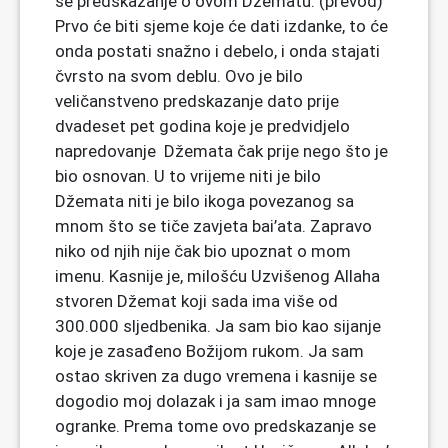
se predskazanje o ovom Džematu: (prevod)
Prvo će biti sjeme koje će dati izdanke, to će
onda postati snažno i debelo, i onda stajati
čvrsto na svom deblu. Ovo je bilo
veličanstveno predskazanje dato prije
dvadeset pet godina koje je predvidjelo
napredovanje Džemata čak prije nego što je
bio osnovan. U to vrijeme niti je bilo
Džemata niti je bilo ikoga povezanog sa
mnom što se tiče zavjeta bai’ata. Zapravo
niko od njih nije čak bio upoznat o mom
imenu. Kasnije je, milošću Uzvišenog Allaha
stvoren Džemat koji sada ima više od
300.000 sljedbenika. Ja sam bio kao sijanje
koje je zasađeno Božijom rukom. Ja sam
ostao skriven za dugo vremena i kasnije se
dogodio moj dolazak i ja sam imao mnoge
ogranke. Prema tome ovo predskazanje se