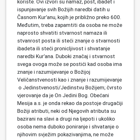
koriste. Ovi izvori su namaz, post, ibadet i
ispunjavanje svih Božijih naredbi datih u
Časnom Kur’anu, kojih je približno preko 600.
Međutim, treba zapamtiti da osoba ne može
naprosto shvatiti stvarnost namaza ili
stvanrost posta ili steći znanje o stvarnosti
ibadeta ili steći pronicljivost i shvatanje
naredbi Kur’ana. Duboki značaj i stvarnost
svega ovoga može se postići kad osoba ima
znanje i razumijevanje o Božijoj
Veličanstvenosti kao i znanje i razumijevanje
o Jedinstvenosti/Jedinstvu Božijem; čvrsto
vjerovanje da je On Jedini Bog. Obećani
Mesija a.s. je onda rekao da postoje drugačiji
Božiji atributi, neki od Njegovih atributa su
bazirani na slavi a drugi na ljepoti i ukoliko
osoba nema duboko poniranje i shvatanje o
njihovim svježim pokazivanjima, ne može