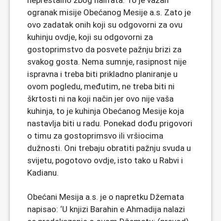
neprestalno zbog halifata. To je važan
ogranak misije Obećanog Mesije a.s. Zato je
ovo zadatak onih koji su odgovorni za ovu
kuhinju ovdje, koji su odgovorni za
gostoprimstvo da posvete pažnju brizi za
svakog gosta. Nema sumnje, rasipnost nije
ispravna i treba biti prikladno planiranje u
ovom pogledu, međutim, ne treba biti ni
škrtosti ni na koji način jer ovo nije vaša
kuhinja, to je kuhinja Obećanog Mesije koja
nastavlja biti u radu. Ponekad dođu prigovori
o timu za gostoprimsvo ili vršiocima
dužnosti. Oni trebaju obratiti pažnju svuda u
svijetu, pogotovo ovdje, isto tako u Rabvi i
Kadianu.
Obećani Mesija a.s. je o napretku Džemata
napisao: ‘U knjizi Barahin e Ahmadija nalazi