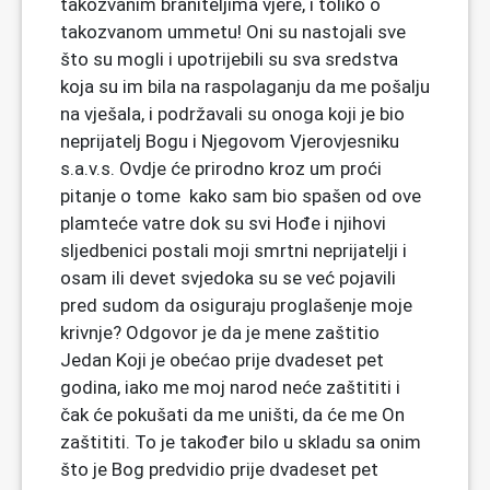
takozvanim braniteljima vjere, i toliko o
takozvanom ummetu! Oni su nastojali sve
što su mogli i upotrijebili su sva sredstva
koja su im bila na raspolaganju da me pošalju
na vješala, i podržavali su onoga koji je bio
neprijatelj Bogu i Njegovom Vjerovjesniku
s.a.v.s. Ovdje će prirodno kroz um proći
pitanje o tome kako sam bio spašen od ove
plamteće vatre dok su svi Hođe i njihovi
sljedbenici postali moji smrtni neprijatelji i
osam ili devet svjedoka su se već pojavili
pred sudom da osiguraju proglašenje moje
krivnje? Odgovor je da je mene zaštitio
Jedan Koji je obećao prije dvadeset pet
godina, iako me moj narod neće zaštititi i
čak će pokušati da me uništi, da će me On
zaštititi. To je također bilo u skladu sa onim
što je Bog predvidio prije dvadeset pet