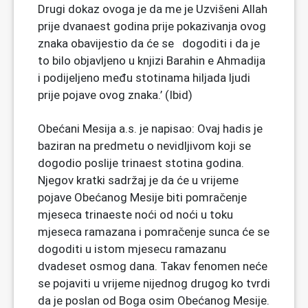
Drugi dokaz ovoga je da me je Uzvišeni Allah
prije dvanaest godina prije pokazivanja ovog
znaka obavijestio da će se dogoditi i da je
to bilo objavljeno u knjizi Barahin e Ahmadija
i podijeljeno među stotinama hiljada ljudi
prije pojave ovog znaka.’ (Ibid)
Obećani Mesija a.s. je napisao: Ovaj hadis je
baziran na predmetu o nevidljivom koji se
dogodio poslije trinaest stotina godina.
Njegov kratki sadržaj je da će u vrijeme
pojave Obećanog Mesije biti pomračenje
mjeseca trinaeste noći od noći u toku
mjeseca ramazana i pomračenje sunca će se
dogoditi u istom mjesecu ramazanu
dvadeset osmog dana. Takav fenomen neće
se pojaviti u vrijeme nijednog drugog ko tvrdi
da je poslan od Boga osim Obećanog Mesije.