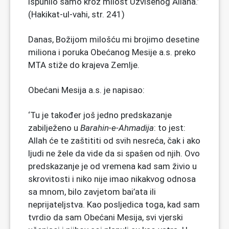
ispunilo samo kroz milost Uzvišenog Allaha.’
(Hakikat-ul-vahi, str. 241)
Danas, Božijom milošću mi brojimo desetine
miliona i poruka Obećanog Mesije a.s. preko
MTA stiže do krajeva Zemlje.
Obećani Mesija a.s. je napisao:
‘Tu je također još jedno predskazanje
zabilježeno u
Barahin-e-Ahmadija
: to jest:
Allah će te zaštititi od svih nesreća, čak i ako
ljudi ne žele da vide da si spašen od njih. Ovo
predskazanje je od vremena kad sam živio u
skrovitosti i niko nije imao nikakvog odnosa
sa mnom, bilo zavjetom bai’ata ili
neprijateljstva. Kao posljedica toga, kad sam
tvrdio da sam Obećani Mesija, svi vjerski