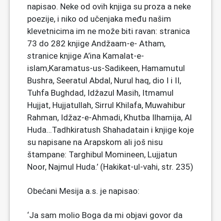
napisao. Neke od ovih knjiga su proza a neke
poezije, i niko od učenjaka među našim
klevetnicima im ne može biti ravan: stranica
73 do 282 knjige Andžaam-e- Atham
,
s
tranice knjige A’ina Kamalat-e-
islam,Karamatus-us-Sadikeen, Hamamutul
Bushra, Seeratul Abdal, Nurul haq, dio I i II,
Tuhfa Bughdad, Idžazul Masih, Itmamul
Hujjat, Hujjatullah, Sirrul Khilafa, Muwahibur
Rahman, Idžaz-e-Ahmadi, Khutba Ilhamija, Al
Huda…Tadhkiratush Shahadatain i knjige koje
su napisane na Arapskom ali još nisu
štampane: Targhibul Momineen, Lujjatun
Noor, Najmul Huda.’ (Hakikat-ul-vahi, str. 235)
Obećani Mesija a.s. je napisao:
‘Ja sam molio Boga da mi objavi govor da