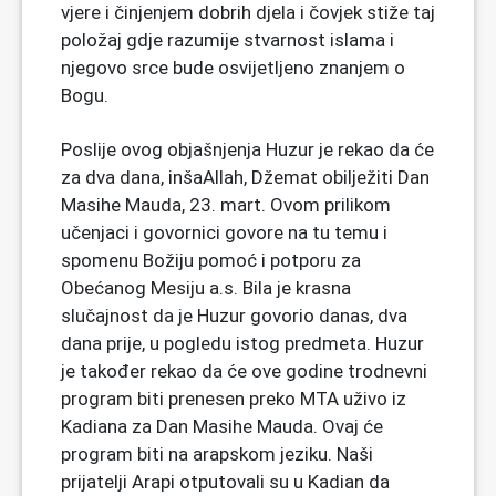
vjere i činjenjem dobrih djela i čovjek stiže taj
položaj gdje razumije stvarnost islama i
njegovo srce bude osvijetljeno znanjem o
Bogu.
Poslije ovog objašnjenja Huzur je rekao da će
za dva dana, inšaAllah, Džemat obilježiti Dan
Masihe Mauda, 23. mart. Ovom prilikom
učenjaci i govornici govore na tu temu i
spomenu Božiju pomoć i potporu za
Obećanog Mesiju a.s. Bila je krasna
slučajnost da je Huzur govorio danas, dva
dana prije, u pogledu istog predmeta. Huzur
je također rekao da će ove godine trodnevni
program biti prenesen preko MTA uživo iz
Kadiana za Dan Masihe Mauda. Ovaj će
program biti na arapskom jeziku. Naši
prijatelji Arapi otputovali su u Kadian da