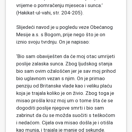
vrijeme o pomračenju mjeseca i sunca.’
(Hakikat-ul-vahi, str. 204-205).
Slijedeći navod je u pogledu veze Obećanog
Mesije a.s. s Bogom, prije nego što je on
iznio svoju tvrdnju. On je napisao:
‘Bio sam obaviješten da će moj otac umrijeti
poslije zalaska sunca. Zbog ljudskog stanja
bio sam ovim ožalošćen jer je sav moj prihod
bio uglavnom vezan s njim. On je primao
penziju od Britanske vlade kao i veliku plaću
koja je trajala koliko je on živio. Zbog toga je
misao prošla kroz moj um o tome šta će se
dogoditi poslije njegove smrti i bio sam
zabrinut da ću se možda suočiti s teškoćom
i nedaćom. Cijela ova misao došla je i otišla
kao munja, i trajala je manje od sekunde.