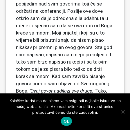
pobijedim nad svim govorima koji će se
održati na konferenciji. Poslije ove dove
otkrio sam da je određena sila udahnuta u
mene i osjećao sam da se ova moć od Boga
kreće sa mnom. Moji prijatelji koji su u to
vrijeme bili prisutni znaju da nisam pisao
nikakav pripremni plan ovog govora. Šta god
sam napisao, napisao sam nepripremljeno. I
tako sam brzo napisao rukopis i sa takvim
tokom da je za pisara bilo teško da drži
korak sa mnom. Kad sam završio pisanje
govora primio sam objavu od Svemogućeg
Boga:
‘Ovaj govor nadilazi sve druge.’
Tako,
kad je ovaj govor bio pročitan na konferenciji,
Kolačiće koristimo da bismo vam osigurali najbolje iskustvo na
publika je bila u zanosu i iz svakog ugla se
našoj web stranici. Ako nastavite koristiti ovu stranicu,
čuo usklik klicanja. U tolikoj mjeri da jedan
pretpostavit ćemo da ste zadovoljni.
hindu gospodin, koji je predsjedavao
Ok
konferencijom, nije mogao a da ne usklikne: