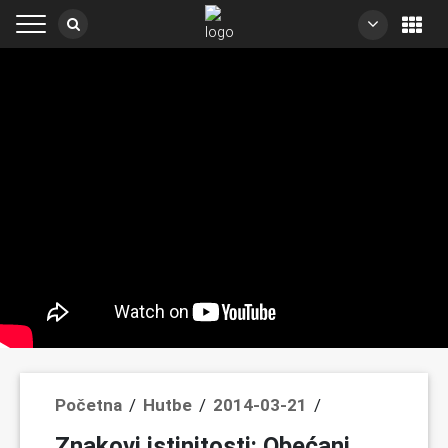
Početna
/
Hutbe
/
2014-03-21
/
Znakovi istinitosti: Obećani