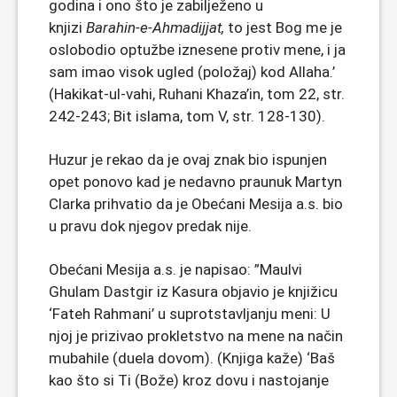
godina i ono što je zabilježeno u
knjizi
Barahin-e-Ahmadijjat,
to jest Bog me je
oslobodio optužbe iznesene protiv mene, i ja
sam imao visok ugled (položaj) kod Allaha.’
(Hakikat-ul-vahi, Ruhani Khaza’in, tom 22, str.
242-243; Bit islama, tom V, str. 128-130).
Huzur je rekao da je ovaj znak bio ispunjen
opet ponovo kad je nedavno praunuk Martyn
Clarka prihvatio da je Obećani Mesija a.s. bio
u pravu dok njegov predak nije.
Obećani Mesija a.s. je napisao: ”Maulvi
Ghulam Dastgir iz Kasura objavio je knjižicu
‘Fateh Rahmani’ u suprotstavljanju meni: U
njoj je prizivao prokletstvo na mene na način
mubahile (duela dovom). (Knjiga kaže) ‘Baš
kao što si Ti (Bože) kroz dovu i nastojanje