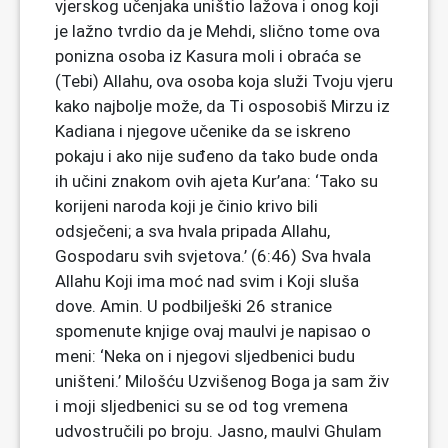
vjerskog učenjaka uništio lažova i onog koji
je lažno tvrdio da je Mehdi, slično tome ova
ponizna osoba iz Kasura moli i obraća se
(Tebi) Allahu, ova osoba koja služi Tvoju vjeru
kako najbolje može, da Ti osposobiš Mirzu iz
Kadiana i njegove učenike da se iskreno
pokaju i ako nije suđeno da tako bude onda
ih učini znakom ovih ajeta Kur’ana: ‘Tako su
korijeni naroda koji je činio krivo bili
odsječeni; a sva hvala pripada Allahu,
Gospodaru svih svjetova.’ (6:46) Sva hvala
Allahu Koji ima moć nad svim i Koji sluša
dove. Amin. U podbilješki 26 stranice
spomenute knjige ovaj maulvi je napisao o
meni: ‘Neka on i njegovi sljedbenici budu
uništeni.’ Milošću Uzvišenog Boga ja sam živ
i moji sljedbenici su se od tog vremena
udvostručili po broju. Jasno, maulvi Ghulam