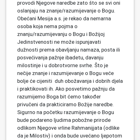
provodi Njegove naredbe zato što se svi oni
oslanjaju na znanje/razumijevanje o Bogu.
Obećani Mesija a.s. je rekao da nemarna
osoba koja nema pojma o
znanju/razumijevanju o Bogu i Božijoj
Jedinstvenosti ne može ispunjavati
dužnosti prema obavljanju namaza, posta ili
posvećivanja pažnje ibadetu, davanju
milostinje i u dobrotvorne svrhe. Što je
nečije znanje i razumijevanje o Bogu veće
bolje će cijeniti duh obožavanja i dobrih djela
i praktikovati ih. Ako posvetimo pažnju da
razumijemo Boga bit ćemo također
privučeni da prakticiramo Božije naredbe.
Sigurno na početku razumijevanje o Bogu
bude podareno ljudima pobožne prirode
odlikom Njegove vrline Rahmanijjata (odlike
da je Milostiv) i onda bude uvećano ljepotom