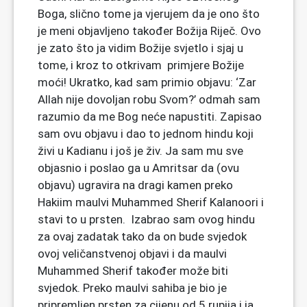
Boga, slično tome ja vjerujem da je ono što
je meni objavljeno također Božija Riječ. Ovo
je zato što ja vidim Božije svjetlo i sjaj u
tome, i kroz to otkrivam primjere Božije
moći! Ukratko, kad sam primio objavu: ‘Zar
Allah nije dovoljan robu Svom?’ odmah sam
razumio da me Bog neće napustiti. Zapisao
sam ovu objavu i dao to jednom hindu koji
živi u Kadianu i još je živ. Ja sam mu sve
objasnio i poslao ga u Amritsar da (ovu
objavu) ugravira na dragi kamen preko
Hakiim maulvi Muhammed Sherif Kalanoori i
stavi to u prsten. Izabrao sam ovog hindu
za ovaj zadatak tako da on bude svjedok
ovoj veličanstvenoj objavi i da maulvi
Muhammed Sherif također može biti
svjedok. Preko maulvi sahiba je bio je
pripremljen prsten za cijenu od 5 rupija i ja