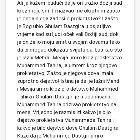
Ali ja kažem, budući da je on tražio Božiji sud
kroz moju smrt i nazvao me okrutnim zašto
je onda njega zadesilo prokletstvo? I zašto
je Bog ubio Ghulam Dastgira u osjetljivo
vrijeme kad su ljudi očekivali Božiji sud, dok
je on želio moju smrt u svojim dovama tako
da bi mogao dokazati svijetu da, baš kao što
je lažni Mehdi i Mesija umro kroz prokletstvo
Muhammed Tahira, ja umrem kroz njegovo
prokletstvo. Zašto je njegova dova imala
suprotno dejstvo! Istina je da je lažni Mehdi
i Mesija umro kroz prokletstvo Muhammed
Tahira i Ghulam Dastgir je u oponašanju
Muhammed Tahira prizivao prokletstvo na
mene. Vrijedno je razmisliti kakvo je bilo
dejstvo prokletstva Muhammeda Tahira i
kakvo je bilo dejstvo dove Ghulam Dastgira!
Kažu da je Muhammed Dastgir umro