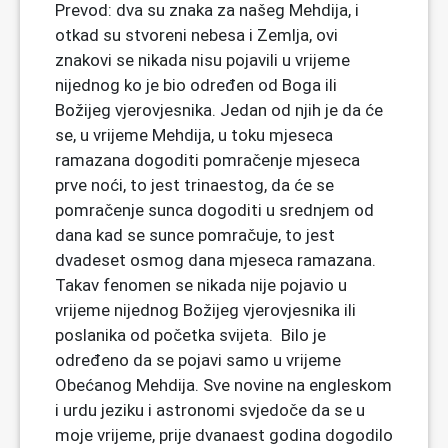
Prevod: dva su znaka za našeg Mehdija, i
otkad su stvoreni nebesa i Zemlja, ovi
znakovi se nikada nisu pojavili u vrijeme
nijednog ko je bio određen od Boga ili
Božijeg vjerovjesnika. Jedan od njih je da će
se, u vrijeme Mehdija, u toku mjeseca
ramazana dogoditi pomračenje mjeseca
prve noći, to jest trinaestog, da će se
pomračenje sunca dogoditi u srednjem od
dana kad se sunce pomračuje, to jest
dvadeset osmog dana mjeseca ramazana.
Takav fenomen se nikada nije pojavio u
vrijeme nijednog Božijeg vjerovjesnika ili
poslanika od početka svijeta. Bilo je
određeno da se pojavi samo u vrijeme
Obećanog Mehdija. Sve novine na engleskom
i urdu jeziku i astronomi svjedoče da se u
moje vrijeme, prije dvanaest godina dogodilo