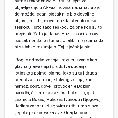
hutbe i također vidio urdu prijepis za
objavljivanje u Al-Fazl novinama, smatrao je
da možda jedan isječak nije bio dovoljno
objašnjen i da je ovo možda stvorilo neku
teškoću i isto tako teškoću za one koji su to
prepisali. Zato je danas Huzur pročitao ovaj
isječak i onda rastumačio lahkim izrazima da
bi se lahko razumjelo. Taj isječak je bio:
‘Bog je odredio znanje i razumijevanje kao
glavna (najvažnija) sredstva sticanja
istinskog pojma islama. Iako su tu i druga
sredstva za sticanje takvog znanja, kao
namaz, post, dove i provođenje Božijih
naredbi, čiji broj prelazi šest stotina, ipak
znanje o Božijoj Veličanstvenosti i Njegovoj
Jedinstvenosti, Njegovim atributima slave i
ljepote je osnova za sve. Onaj ko ima