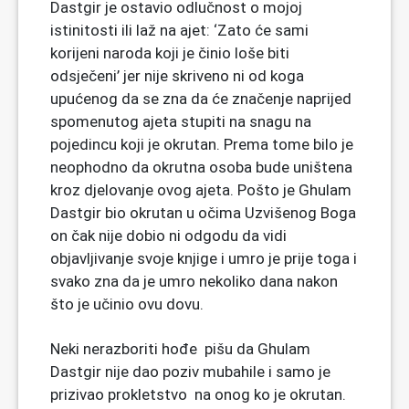
Dastgir je ostavio odlučnost o mojoj
istinitosti ili laž na ajet: ‘Zato će sami
korijeni naroda koji je činio loše biti
odsječeni’ jer nije skriveno ni od koga
upućenog da se zna da će značenje naprijed
spomenutog ajeta stupiti na snagu na
pojedincu koji je okrutan. Prema tome bilo je
neophodno da okrutna osoba bude uništena
kroz djelovanje ovog ajeta. Pošto je Ghulam
Dastgir bio okrutan u očima Uzvišenog Boga
on čak nije dobio ni odgodu da vidi
objavljivanje svoje knjige i umro je prije toga i
svako zna da je umro nekoliko dana nakon
što je učinio ovu dovu.
Neki nerazboriti hođe pišu da Ghulam
Dastgir nije dao poziv mubahile i samo je
prizivao prokletstvo na onog ko je okrutan.