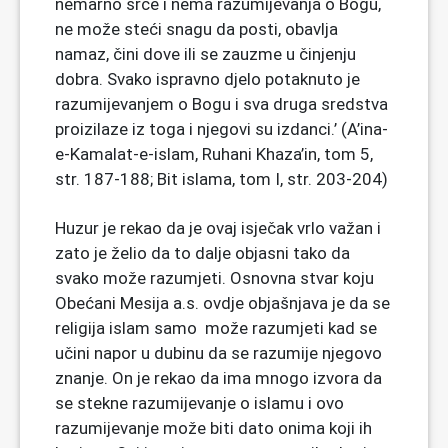
nemarno srce i nema razumijevanja o Bogu,
ne može steći snagu da posti, obavlja
namaz, čini dove ili se zauzme u činjenju
dobra. Svako ispravno djelo potaknuto je
razumijevanjem o Bogu i sva druga sredstva
proizilaze iz toga i njegovi su izdanci.’ (A’ina-
e-Kamalat-e-islam, Ruhani Khaza’in, tom 5,
str. 187-188; Bit islama, tom I, str. 203-204)
Huzur je rekao da je ovaj isječak vrlo važan i
zato je želio da to dalje objasni tako da
svako može razumjeti. Osnovna stvar koju
Obećani Mesija a.s. ovdje objašnjava je da se
religija islam samo može razumjeti kad se
učini napor u dubinu da se razumije njegovo
znanje. On je rekao da ima mnogo izvora da
se stekne razumijevanje o islamu i ovo
razumijevanje može biti dato onima koji ih