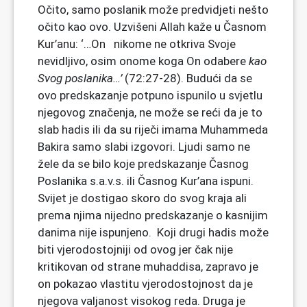
Očito, samo poslanik može predvidjeti nešto
očito kao ovo. Uzvišeni Allah kaže u Časnom
Kur’anu: ‘…On nikome ne otkriva Svoje
nevidljivo, osim onome koga On odabere
kao
Svog poslanika…’
(72:27-28). Budući da se
ovo predskazanje potpuno ispunilo u svjetlu
njegovog značenja, ne može se reći da je to
slab hadis ili da su riječi imama Muhammeda
Bakira samo slabi izgovori. Ljudi samo ne
žele da se bilo koje predskazanje Časnog
Poslanika s.a.v.s. ili Časnog Kur’ana ispuni.
Svijet je dostigao skoro do svog kraja ali
prema njima nijedno predskazanje o kasnijim
danima nije ispunjeno. Koji drugi hadis može
biti vjerodostojniji od ovog jer čak nije
kritikovan od strane muhaddisa, zapravo je
on pokazao vlastitu vjerodostojnost da je
njegova valjanost visokog reda. Druga je