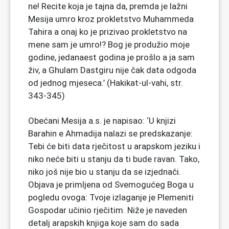
ne! Recite koja je tajna da, premda je lažni
Mesija umro kroz prokletstvo Muhammeda
Tahira a onaj ko je prizivao prokletstvo na
mene sam je umro!? Bog je produžio moje
godine, jedanaest godina je prošlo a ja sam
živ, a Ghulam Dastgiru nije čak data odgoda
od jednog mjeseca.’ (Hakikat-ul-vahi, str.
343-345)
Obećani Mesija a.s. je napisao: ‘U knjizi
Barahin e Ahmadija nalazi se predskazanje:
Tebi će biti data rječitost u arapskom jeziku i
niko neće biti u stanju da ti bude ravan. Tako,
niko još nije bio u stanju da se izjednači.
Objava je primljena od Svemogućeg Boga u
pogledu ovoga: Tvoje izlaganje je Plemeniti
Gospodar učinio rječitim. Niže je naveden
detalj arapskih knjiga koje sam do sada