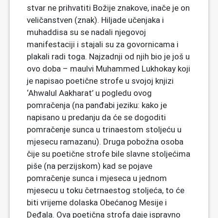
stvar ne prihvatiti Božije znakove, inače je on
veličanstven (znak). Hiljade učenjaka i
muhaddisa su se nadali njegovoj
manifestaciji i stajali su za govornicama i
plakali radi toga. Najzadnji od njih bio je još u
ovo doba – maulvi Muhammed Lukhokay koji
je napisao poetične strofe u svojoj knjizi
‘Ahwalul Aakharat’ u pogledu ovog
pomračenja (na panđabi jeziku: kako je
napisano u predanju da će se dogoditi
pomračenje sunca u trinaestom stoljeću u
mjesecu ramazanu). Druga pobožna osoba
čije su poetične strofe bile slavne stoljećima
piše (na perzijskom) kad se pojave
pomračenje sunca i mjeseca u jednom
mjesecu u toku četrnaestog stoljeća, to će
biti vrijeme dolaska Obećanog Mesije i
Deđala. Ova poetična strofa daje ispravno