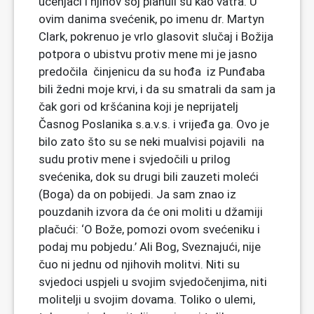
učenjaci i njihov soj planuli su kao vatra. U
ovim danima svećenik, po imenu dr. Martyn
Clark, pokrenuo je vrlo glasovit slučaj i Božija
potpora o ubistvu protiv mene mi je jasno
predočila činjenicu da su hođa iz Punđaba
bili žedni moje krvi, i da su smatrali da sam ja
čak gori od kršćanina koji je neprijatelj
Časnog Poslanika s.a.v.s. i vrijeđa ga. Ovo je
bilo zato što su se neki mualvisi pojavili na
sudu protiv mene i svjedočili u prilog
svećenika, dok su drugi bili zauzeti moleći
(Boga) da on pobijedi. Ja sam znao iz
pouzdanih izvora da će oni moliti u džamiji
plačući: ‘O Bože, pomozi ovom svećeniku i
podaj mu pobjedu.’ Ali Bog, Sveznajući, nije
čuo ni jednu od njihovih molitvi. Niti su
svjedoci uspjeli u svojim svjedočenjima, niti
molitelji u svojim dovama. Toliko o ulemi,