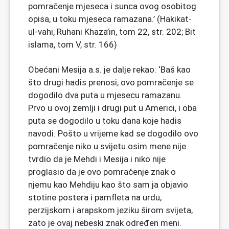
pomračenje mjeseca i sunca ovog osobitog
opisa, u toku mjeseca ramazana.’ (Hakikat-
ul-vahi, Ruhani Khaza’in, tom 22, str. 202; Bit
islama, tom V, str. 166)
Obećani Mesija a.s. je dalje rekao: ‘Baš kao
što drugi hadis prenosi, ovo pomračenje se
dogodilo dva puta u mjesecu ramazanu.
Prvo u ovoj zemlji i drugi put u Americi, i oba
puta se dogodilo u toku dana koje hadis
navodi. Pošto u vrijeme kad se dogodilo ovo
pomračenje niko u svijetu osim mene nije
tvrdio da je Mehdi i Mesija i niko nije
proglasio da je ovo pomračenje znak o
njemu kao Mehdiju kao što sam ja objavio
stotine postera i pamfleta na urdu,
perzijskom i arapskom jeziku širom svijeta,
zato je ovaj nebeski znak određen meni.