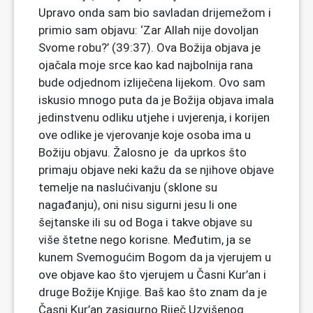
Upravo onda sam bio savladan drijemežom i
primio sam objavu: ‘Zar Allah nije dovoljan
Svome robu?’ (39:37). Ova Božija objava je
ojačala moje srce kao kad najbolnija rana
bude odjednom izliječena lijekom. Ovo sam
iskusio mnogo puta da je Božija objava imala
jedinstvenu odliku utjehe i uvjerenja, i korijen
ove odlike je vjerovanje koje osoba ima u
Božiju objavu. Žalosno je da uprkos što
primaju objave neki kažu da se njihove objave
temelje na naslućivanju (sklone su
nagađanju), oni nisu sigurni jesu li one
šejtanske ili su od Boga i takve objave su
više štetne nego korisne. Međutim, ja se
kunem Svemogućim Bogom da ja vjerujem u
ove objave kao što vjerujem u Časni Kur’an i
druge Božije Knjige. Baš kao što znam da je
Časni Kur’an zasigurno Riječ Uzvišenog