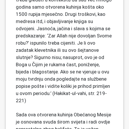
godina samo otvorena kuhinja košta oko
1500 rupija mjesečno. Drugi troškovi, kao
medresa itd, i objavljivanje knjiga su
odvojeni. Jasnoća, jačina i slava s kojima se
predskazanje: ‘Zar Allah nije dovoljan Svome
robu?’ ispunilo treba cijeniti. Je li ovo
zadatak klevetnika ili su ovo šejtanove
slutnje? Sigurno nisu; nasuprot, ovo je od
Boga u Čijim je rukama čast, poniženje,
bijeda i blagostanje. Ako se ne vjeruje u ovu
moju tvrdnju onda pogledajte na službene
popise pošte i vidite koliki je prihod primljen
u ovom periodu.’ (Hakikat-ul-vahi, str. 219-
221)
Sada ova otvorena kuhinja Obećanog Mesije
je osnovana svuda širom svijeta i radi ovdje