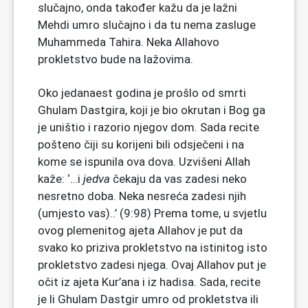
slučajno, onda također kažu da je lažni
Mehdi umro slučajno i da tu nema zasluge
Muhammeda Tahira. Neka Allahovo
prokletstvo bude na lažovima.
Oko jedanaest godina je prošlo od smrti
Ghulam Dastgira, koji je bio okrutan i Bog ga
je uništio i razorio njegov dom. Sada recite
pošteno čiji su korijeni bili odsječeni i na
kome se ispunila ova dova. Uzvišeni Allah
kaže: ‘…i
jedva
čekaju da vas zadesi neko
nesretno doba. Neka nesreća zadesi njih
(umjesto vas)..’ (9:98) Prema tome, u svjetlu
ovog plemenitog ajeta Allahov je put da
svako ko priziva prokletstvo na istinitog isto
prokletstvo zadesi njega. Ovaj Allahov put je
očit iz ajeta Kur’ana i iz hadisa. Sada, recite
je li Ghulam Dastgir umro od prokletstva ili