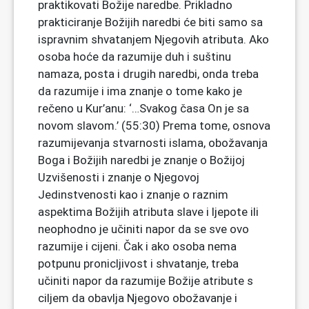
praktikovati Božije naredbe. Prikladno
prakticiranje Božijih naredbi će biti samo sa
ispravnim shvatanjem Njegovih atributa. Ako
osoba hoće da razumije duh i suštinu
namaza, posta i drugih naredbi, onda treba
da razumije i ima znanje o tome kako je
rečeno u Kur’anu: ‘…Svakog časa On je sa
novom slavom.’ (55:30) Prema tome, osnova
razumijevanja stvarnosti islama, obožavanja
Boga i Božijih naredbi je znanje o Božijoj
Uzvišenosti i znanje o Njegovoj
Jedinstvenosti kao i znanje o raznim
aspektima Božijih atributa slave i ljepote ili
neophodno je učiniti napor da se sve ovo
razumije i cijeni. Čak i ako osoba nema
potpunu pronicljivost i shvatanje, treba
učiniti napor da razumije Božije atribute s
ciljem da obavlja Njegovo obožavanje i