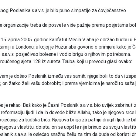
nog Poslanika s.a.v.s. je bilo puno simpatije za čovječanstvo
organizacije treba da posvete više pažnje prema posjetama bol
 15. aprila 2005. godine kalifatul Mesih V aba je održao hudbu u B
amiji u Londonu, u kojoj je Huzur aba govorio o primjeru kako je Č
 s.a.v.s. posjećivao bolesne i vodio brigu o njihovim potrebama.
proučenog ajeta 128 iz sureta Teuba, koji u prevodu glasi ovako:
vam je došao Poslanik između vas samih; njega boli to da vi zap
; on žarko želi vašu dobrobit; i prema vjernicima je naročito sažalj
a je rekao: Baš kako je Časni Poslanik s.a.v.s. bio uvijek zabrinut 
reformaciju ljudi i da ih dovede bliže Allahu, tako je njegovo srce 
sjećanja za ljudska bića. Njegova briga za patnju drugih ljudi je bi
njegovu vlastitu; doista, on se uopšte nije brinuo za svoju vlastit
slanik s.a.v.s. je osjećao snažnu želju za tim da bude od koristi d