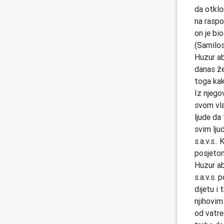
da otklon
na raspo
on je bi
(Samilos
Huzur aba
danas že
toga kak
Iz njego
svom vla
ljude da
svim lju
s.a.v.s.
posjetom
Huzur ab
s.a.v.s.
dijetu i 
njihovim 
od vatre