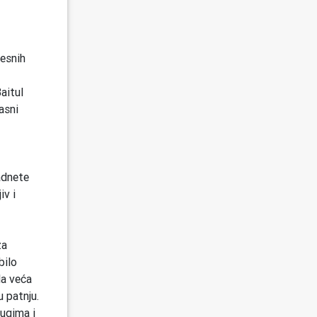
esnih
aitul
asni
adnete
iv i
za
bilo
la veća
u patnju.
rugima i