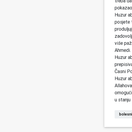
treba da
pokazao 
Huzur ab
posjete 
produlju
zadovolj
više pažn
Ahmedi. 
Huzur aba
prepisiv
Časni Po
Huzur ab
Allahova
omogući 
u stanju
bolesni