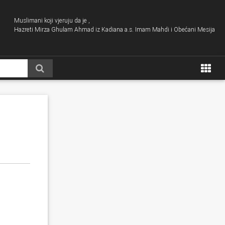
Muslimani koji vjeruju da je ,
Hazreti Mirza Ghulam Ahmad iz Kadiana a.s. Imam Mahdi i Obećani Mesija