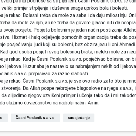
 svoju patnju podnose sa strpljenjem. Časni Poslanik s.a.v.s. je sa
veliki primjer strpljenja i duševne snage uprkos bola i bolesti.
a je rekao: Bolesni treba da mole za sebe i da daju milostinju. Oni 
treba da mole za njih, ali ne treba da govore glasno niti da neopr
ju svoje posjete. Posjeta bolesnim je jedan način postizanja Alla
stva. Hizmet-i.halq odjeljenja pomoćnih organizacija treba da po
je posjećivanju ljudi koji su bolesni, bez obzira jesu li oni Ahmadi 
Kad god osoba posjeti svog bolesnog brata, meleki mole za njeg
 je rekao: Kad je Časni Poslanik s.a.v.s. posjećivao bolesne, on bi
ao lijekove. Huzur aba je nastavio sa nabrajanjem nekih od lijekova 
slanik s.a.v.s. prepisivao za razne slabosti.
a je rekao: Časni Poslanik s.a.v.s. je sve ovo radio zato što je mn
 stvorenja. Da Allah pospe nebrojene blagoslove na njega s.a.v.s., 
da slijedimo njegov uzvišeni primjer i učenja tako da i mi takođ
 da služimo čovječanstvu na najbolji način. Amin.
ci
Časni Poslanik s.a.v.s.
suosjećanje