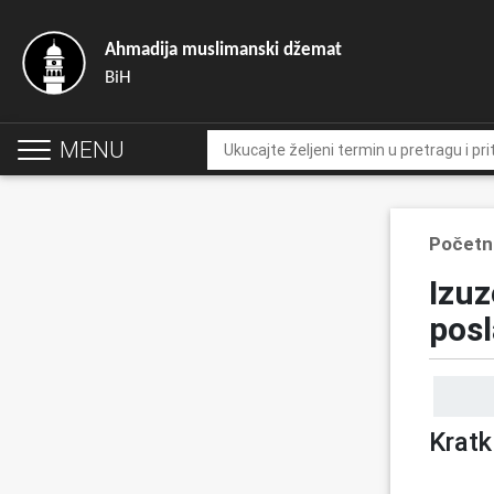
Ahmadija muslimanski džemat
BiH
MENU
Početn
Izuz
posl
Kratk