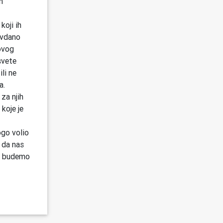
m
koji ih
avdano
hovog
svete
ili ne
a.
 za njih
koje je
ogo volio
i da nas
er budemo