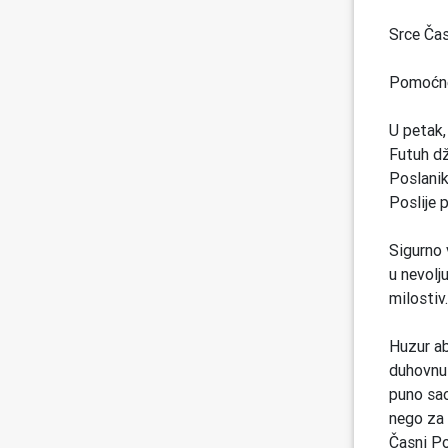
Srce Čas
Pomoćne 
U petak,
Futuh dž
Poslanik
Poslije 
Sigurno 
u nevolju
milostiv.
Huzur ab
duhovnu 
puno sao
nego za 
Časni Po