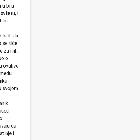
mu bila
vijetu, i
ahim
olest. Ja
 se tiče
 za njih.
uo o
za ovakve
 među
nika
io svojom
anik
ajuću
o
avaju ga
tinje i