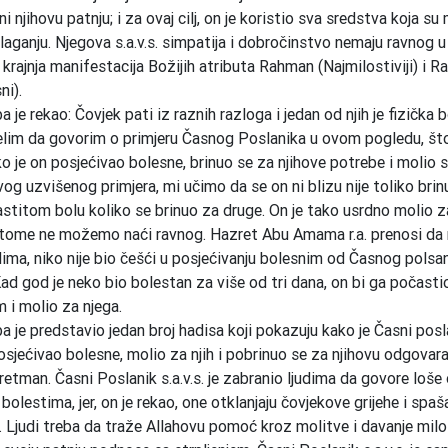
i njihovu patnju; i za ovaj cilj, on je koristio sva sredstva koja su 
laganju. Njegova s.a.v.s. simpatija i dobročinstvo nemaju ravnog u s
o krajnja manifestacija Božijih atributa Rahman (Najmilostiviji) i R
ni).
 je rekao: Čovjek pati iz raznih razloga i jedan od njih je fizička b
lim da govorim o primjeru Časnog Poslanika u ovom pogledu, što
o je on posjećivao bolesne, brinuo se za njihove potrebe i molio se
vog uzvišenog primjera, mi učimo da se on ni blizu nije toliko brin
stitom bolu koliko se brinuo za druge. On je tako usrdno molio 
 tome ne možemo naći ravnog. Hazret Abu Amama r.a. prenosi da
dima, niko nije bio češći u posjećivanju bolesnim od Časnog polsa
. Kad god je neko bio bolestan za više od tri dana, on bi ga počast
 i molio za njega.
a je predstavio jedan broj hadisa koji pokazuju kako je Časni posl
 posjećivao bolesne, molio za njih i pobrinuo se za njihovu odgovar
tretman. Časni Poslanik s.a.v.s. je zabranio ljudima da govore loše 
bolestima, jer, on je rekao, one otklanjaju čovjekove grijehe i spaš
. Ljudi treba da traže Allahovu pomoć kroz molitve i davanje milos