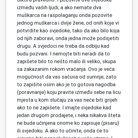
između vaših ljudi; a ako nemate dva
muškarca na raspolaganju onda pozovite
jednog muškarca i dvije žene, od onih koje vi
potvrdite kao svjedoke, tako da ako bilo koja
od njih zaboravi, onda jedna može podsjetiti
drugu. A svjedoci ne treba da odbiju kad
budu pozvani. I nemojte biti neradi da to
zapišete bilo to nešto malo ili veliko, skupa
sa zakazanim rokom vraćanja. Ovo je veća
mogućnost da vas sačuva od sumnje; zato
to zapišite osim ako je to gotova nagodba
(poravnanje) koju pravite između sebe na licu
mjesta u kom slučaju za vas neće biti grijeh
ako to ne zapišete. I imajte svjedoke kad
jedan drugom prodajete, i neka nikakva šteta
ne bude učinjena onome ko zapisuje (pisaru)
ili svjedoku. A ako to učinite, onda će to