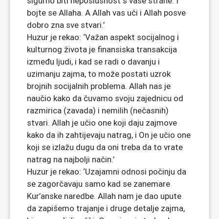
sigurno biti neposlušnost s vaše strane. I
bojte se Allaha. A Allah vas uči i Allah posve
dobro zna sve stvari.’
Huzur je rekao: ‘Važan aspekt socijalnog i
kulturnog života je finansiska transakcija
između ljudi, i kad se radi o davanju i
uzimanju zajma, to može postati uzrok
brojnih socijalnih problema. Allah nas je
naučio kako da čuvamo svoju zajednicu od
razmirica (zavada) i nemilih (nečasnih)
stvari. Allah je učio one koji daju zajmove
kako da ih zahtijevaju natrag, i On je učio one
koji se izlažu dugu da oni treba da to vrate
natrag na najbolji način.’
Huzur je rekao: ‘Uzajamni odnosi počinju da
se zagorčavaju samo kad se zanemare
Kur’anske naredbe. Allah nam je dao upute
da zapišemo trajanje i druge detalje zajma,