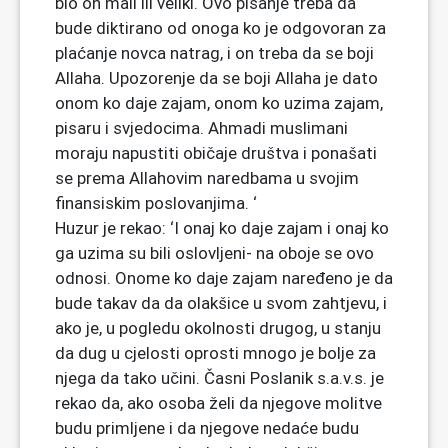
bio on mali ili veliki. Ovo pisanje treba da
bude diktirano od onoga ko je odgovoran za
plaćanje novca natrag, i on treba da se boji
Allaha. Upozorenje da se boji Allaha je dato
onom ko daje zajam, onom ko uzima zajam,
pisaru i svjedocima. Ahmadi muslimani
moraju napustiti običaje društva i ponašati
se prema Allahovim naredbama u svojim
finansiskim poslovanjima. ‘
Huzur je rekao: ‘I onaj ko daje zajam i onaj ko
ga uzima su bili oslovljeni- na oboje se ovo
odnosi. Onome ko daje zajam naređeno je da
bude takav da da olakšice u svom zahtjevu, i
ako je, u pogledu okolnosti drugog, u stanju
da dug u cjelosti oprosti mnogo je bolje za
njega da tako učini. Časni Poslanik s.a.v.s. je
rekao da, ako osoba želi da njegove molitve
budu primljene i da njegove nedaće budu