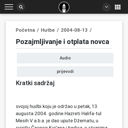
Početna
/
Hutbe
/
2004-08-13
/
Pozajmljivanje i otplata novca
Audio
prijevodi
Kratki sadržaj
svojoj hudbi koju je održao u petak, 13.
augusta 2004. godine Hazreti Halifa-tul
Mesih V a.b.a. je dao upute Džematu, u
svjetlu Časnog Kur’ana i hadisa, o stvarima