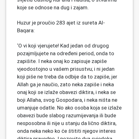
koje se odnose na dug i zajam.
Huzur je proučio 283 ajet iz sureta Al-
Baqara:
‘O vi koji vjerujete! Kad jedan od drugog
pozajmljujete na određeni period, onda to
zapišite. I neka onaj ko zapisuje zapiše
vjeodostojno u vašem prisustvu; i ni jedan
koji piše ne treba da odbije da to zapiše, jer
Allah ga je naučio, zato neka zapiše i neka
onaj koji se izlaže obavezi diktira, i neka se
boji Allaha, svog Gospodara, i neka ništa ne
umanjuje odatle. No ako osoba koja se izlaže
obavezi bude slabog razumijevanja ili bude
nesposobna ili nije u stanju da lično diktira,
onda neka neko ko će štititi njegov interes
diktira pravedno. I pozovite dva svjedoka