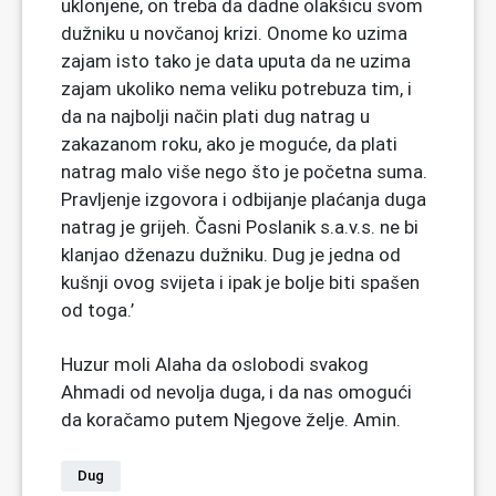
uklonjene, on treba da dadne olakšicu svom
dužniku u novčanoj krizi. Onome ko uzima
zajam isto tako je data uputa da ne uzima
zajam ukoliko nema veliku potrebuza tim, i
da na najbolji način plati dug natrag u
zakazanom roku, ako je moguće, da plati
natrag malo više nego što je početna suma.
Pravljenje izgovora i odbijanje plaćanja duga
natrag je grijeh. Časni Poslanik s.a.v.s. ne bi
klanjao dženazu dužniku. Dug je jedna od
kušnji ovog svijeta i ipak je bolje biti spašen
od toga.’
Huzur moli Alaha da oslobodi svakog
Ahmadi od nevolja duga, i da nas omogući
da koračamo putem Njegove želje. Amin.
Dug