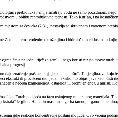
biologija i prebiotička hemija smatraju vodu ne samo pozadinom, nego 
 sredstvom u obliku reproduktivne tečnosti. Tako Kur’an, i na kosmičko
im mjestom za čovjeka (2:31), nastavlja se skrivenom i vatrenom prebi
e Zemlje prema vodenim okruženjima i hidrološkim ciklusima u kojima j
e ograničava na jednu riječ za zemlju, nego koristi niz pojmova: turab, 
jalna progresija.
 daje značenje prašine „koja je pala na nešto“. Tin je glina, za koju lek
ći ekstrakt ili pročišćeni dio; jedan leksikon to objašnjava kao „čisti 
e značenje nečega izmijenjenog, ostarelog ili promijenjenog u mirisu. K
 slika. Turab podsjeća na fazu usitnjenog mineralnog materijala. Tin o
 „ekstrakt“ iz gline. Hama’in masnun sugerira tamno, organo-mineralno,
 i sušenja gdje reakcije koncentracije postaju moguće. Ovo veoma pods