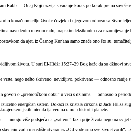
ojam Rabb — Onaj Koji razvija stvaranje korak po korak prema savršen
vori o konačnom cilju života: čovjeku i njegovom odnosu sa Stvoritelj
etima navedenim u ovom radu, arapskim leksikonima za razumijevanje klj
ostavkom da ajeti iz Časnog Kur'ana samo znače ono što su tumačitelji s
 vidljivom životu. U suri El-Hidžr 15:27–29 Bog kaže da su džinovi stvor
 vrste, nego nešto skriveno, nevidljivo, pokriveno — odnosno ranije sta
an govori o „prebiotičkom dobu“ u vezi s džinima — odnosno o periodu 
zetno energičan sistem. Dokazi iz kristala cirkona iz Jack Hillsa suge
rsko-geokemijskih interakcija veoma rano u historiji planete.
ana — mnogo više podsjeća na „vatrenu“ fazu prije života nego na svijet
stavljaju vodu u središte stvaranja: „Od vode smo sve živo stvorili“, „