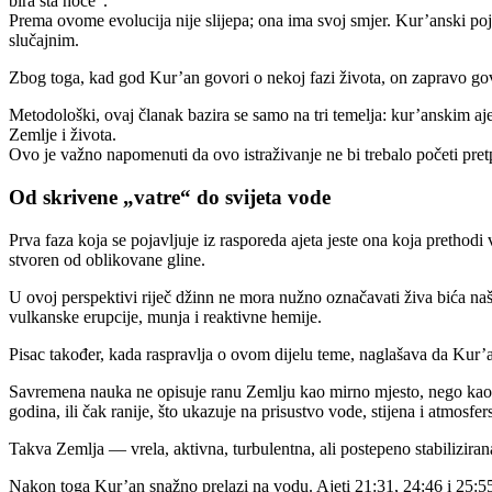
bira šta hoće“.
Prema ovome evolucija nije slijepa; ona ima svoj smjer. Kur’anski p
slučajnim.
Zbog toga, kad god Kur’an govori o nekoj fazi života, on zapravo go
Metodološki, ovaj članak bazira se samo na tri temelja: kur’anskim aj
Zemlje i života.
Ovo je važno napomenuti da ovo istraživanje ne bi trebalo početi pretp
Od skrivene „vatre“ do svijeta vode
Prva faza koja se pojavljuje iz rasporeda ajeta jeste ona koja prethodi
stvoren od oblikovane gline.
U ovoj perspektivi riječ džinn ne mora nužno označavati živa bića naše
vulkanske erupcije, munja i reaktivne hemije.
Pisac također, kada raspravlja o ovom dijelu teme, naglašava da Kur’
Savremena nauka ne opisuje ranu Zemlju kao mirno mjesto, nego kao izu
godina, ili čak ranije, što ukazuje na prisustvo vode, stijena i atmosfe
Takva Zemlja — vrela, aktivna, turbulentna, ali postepeno stabilizir
Nakon toga Kur’an snažno prelazi na vodu. Ajeti 21:31, 24:46 i 25:55 