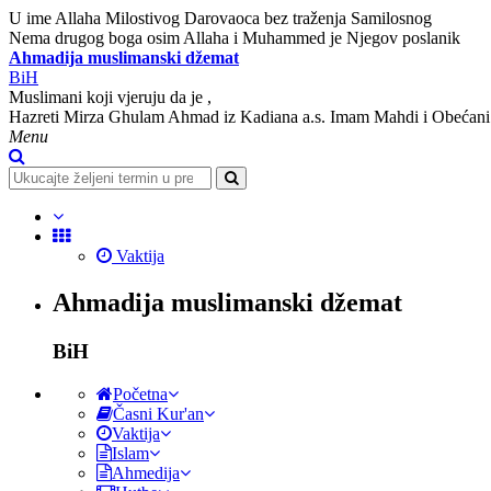
U ime Allaha Milostivog Darovaoca bez traženja Samilosnog
Nema drugog boga osim Allaha i Muhammed je Njegov poslanik
Ahmadija muslimanski džemat
BiH
Muslimani koji vjeruju da je ,
Hazreti Mirza Ghulam Ahmad iz Kadiana a.s. Imam Mahdi i Obećani
Menu
Vaktija
Ahmadija muslimanski džemat
BiH
Početna
Časni Kur'an
Vaktija
Islam
Ahmedija