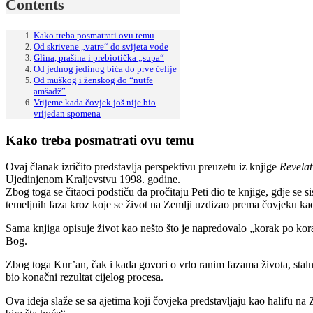
Contents
Kako treba posmatrati ovu temu
Od skrivene „vatre“ do svijeta vode
Glina, prašina i prebiotička „supa“
Od jednog jedinog bića do prve ćelije
Od muškog i ženskog do “nutfe
amšadž”
Vrijeme kada čovjek još nije bio
vrijedan spomena
Kako treba posmatrati ovu temu
Ovaj članak izričito predstavlja perspektivu preuzetu iz knjige
Revelat
Ujedinjenom Kraljevstvu 1998. godine.
Zbog toga se čitaoci podstiču da pročitaju Peti dio te knjige, gdje se s
temeljnih faza kroz koje se život na Zemlji uzdizao prema čovjeku k
Sama knjiga opisuje život kao nešto što je napredovalo „korak po korak
Bog.
Zbog toga Kur’an, čak i kada govori o vrlo ranim fazama života, staln
bio konačni rezultat cijelog procesa.
Ova ideja slaže se sa ajetima koji čovjeka predstavljaju kao halifu na