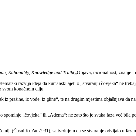
ion, Rationality, Knowledge and Truth
(„Objava, racionalnost, znanje i 
istematski razvija ideja da kur’anski ajeti o „stvaranju čovjeka“ ne treb
ao svom konačnom cilju.
 iz prašine, iz vode, iz gline“, te na drugim mjestima objašnjava da na
o spominje „čovjeka“ ili „Adema“: ne zato što je svaka faza već bila po
 Zemlji (Časni Kur'an-2:31), sa tvrdnjom da se stvaranje odvijalo u faza