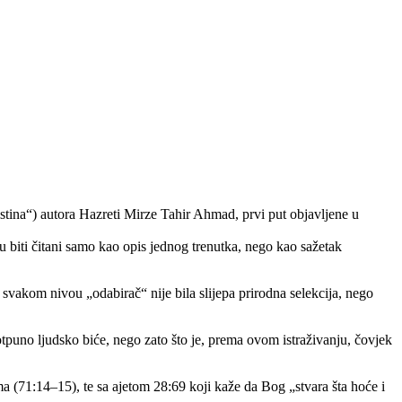
istina“) autora Hazreti Mirze Tahir Ahmad, prvi put objavljene u
aju biti čitani samo kao opis jednog trenutka, nego kao sažetak
 svakom nivou „odabirač“ nije bila slijepa prirodna selekcija, nego
tpuno ljudsko biće, nego zato što je, prema ovom istraživanju, čovjek
ma (71:14–15), te sa ajetom 28:69 koji kaže da Bog „stvara šta hoće i