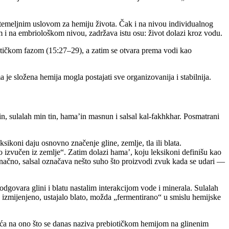
temeljnim uslovom za hemiju života. Čak i na nivou individualnog
m i na embriološkom nivou, zadržava istu osu: život dolazi kroz vodu.
otičkom fazom (15:27–29), a zatim se otvara prema vodi kao
e složena hemija mogla postajati sve organizovanija i stabilnija.
tin, sulalah min tin, hama’in masnun i salsal kal-fakhkhar. Posmatrani
sikoni daju osnovno značenje gline, zemlje, tla ili blata.
dio izvučen iz zemlje“. Zatim dolazi hama’, koju leksikoni definišu kao
onačno, salsal označava nešto suho što proizvodi zvuk kada se udari —
dgovara glini i blatu nastalim interakcijom vode i minerala. Sulalah
 izmijenjeno, ustajalo blato, možda „fermentirano“ u smislu hemijske
jeća na ono što se danas naziva prebiotičkom hemijom na glinenim