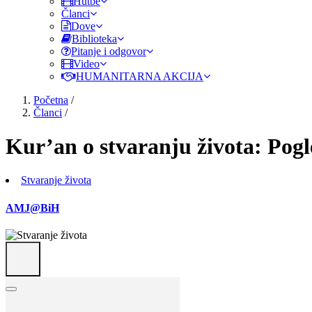
Hutbe
Članci
Dove
Biblioteka
Pitanje i odgovor
Video
HUMANITARNA AKCIJA
Početna
/
Članci
/
Kur’an o stvaranju života: Pog
Stvaranje života
AMJ@BiH