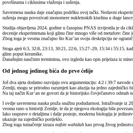
površinama i ciklusima vlaženja i sušenja.
Savremena nauka daje značajnu podršku ovoj tački. Nedavni eksperimen
sušenja mogu povezivati monomere nukleinskih kiselina u duge lance
Studija objavljena 2024. godine u časopisu PNAS izvijestila je da cik
decenije eksperimenata koji glinu čine mnogo više od metafore: čine
Zbog toga je veoma značajno što Kur’an svoju deskripciju ne ograničav
Stoga ajeti 6:3, 32:8, 23:13, 30:21, 22:6, 15:27–29, 15:34 i 55:15, kad
gline poput keramike.
Današnjim naučnim terminima, ovo izgleda kao opis prijelaza iz mine
Od jednog jedinog bića do prve ćelije
Još dva ajeta dodatno razvijaju ovu argumentaciju: 4:2 i 39:7 navode 
Zemlji, mogu se prirodno razumjeti kao aluzija na jedno zajedničko biol
Na taj način Kur’an ne govori da je historijsko čovječanstvo odmah nas
I ovdje savremena nauka pruža snažnu podudarnost. Istraživanje iz 
veoma rano u historiji Zemlje, te da je njegova ekologija bila povez
Iako rasprave o detaljima i dalje postoje, moderna biologija je jedinst
ukazuje na zajedničko porijeklo.
Zbog toga tumačenje izraza
nafsin wahidah
kao prvog živog jedinstva 