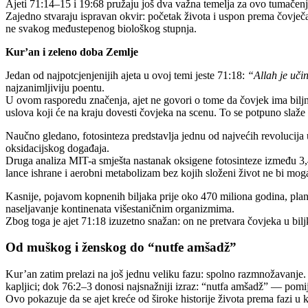
Ajeti 71:14–15 i 19:68 pružaju još dva važna temelja za ovo tumačenje:
Zajedno stvaraju ispravan okvir: početak života i uspon prema čovječa
ne svakog međustepenog biološkog stupnja.
Kur’an i zeleno doba Zemlje
Jedan od najpotcjenjenijih ajeta u ovoj temi jeste 71:18:
“Allah je učin
najzanimljiviju poentu.
U ovom rasporedu značenja, ajet ne govori o tome da čovjek ima biljno 
uslova koji će na kraju dovesti čovjeka na scenu. To se potpuno sla
Naučno gledano, fotosinteza predstavlja jednu od najvećih revolucija u
oksidacijskog događaja.
Druga analiza MIT-a smješta nastanak oksigene fotosinteze između 3,4 i
lance ishrane i aerobni metabolizam bez kojih složeni život ne bi moga
Kasnije, pojavom kopnenih biljaka prije oko 470 miliona godina, planet
naseljavanje kontinenata višestaničnim organizmima.
Zbog toga je ajet 71:18 izuzetno snažan: on ne pretvara čovjeka u bilj
Od muškog i ženskog do “nutfe amšadž”
Kur’an zatim prelazi na još jednu veliku fazu: spolno razmnožavanje. A
kapljici; dok 76:2–3 donosi najsnažniji izraz: “nutfa amšadž” — pomij
Ovo pokazuje da se ajet kreće od široke historije života prema fazi u