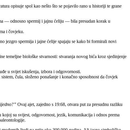
a opisuje spol kao nešto što se pojavilo rano u historiji te grane
ima — odnosno spermij i jajnu ćeliju — bila presudan korak u
ma i čovjeku.
 jezgro spermija i jajne ćelije spajaju se kako bi formirali novi
ne temeljne biološke stvarnosti: stvaranja novog bića kroz sjedinjenje
đe u svijet iskušenja, izbora i odgovornosti.
i sistem, čula, složeno ponašanje i konačno sposobnost da čovjek
vrijedno?”
Ovaj ajet, zajedno s 19:68, otvara put za presudnu razliku
u kojoj su svijest, odgovornost, jezik, komunikacija i odnos prema
aleontologije.
modernih ljudi na prije oko 300.000 godina. Ali jasno simboličko