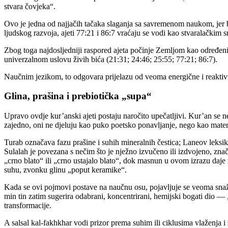
stvara čovjeka“.
Ovo je jedna od najjačih tačaka slaganja sa savremenom naukom, jer 
ljudskog razvoja, ajeti 77:21 i 86:7 vraćaju se vodi kao stvaralačkim
Zbog toga najdosljedniji raspored ajeta počinje Zemljom kao određen
univerzalnom uslovu živih bića (21:31; 24:46; 25:55; 77:21; 86:7).
Naučnim jezikom, to odgovara prijelazu od veoma energične i reaktivn
Glina, prašina i prebiotička „supa“
Upravo ovdje kur’anski ajeti postaju naročito upečatljivi. Kur’an se n
zajedno, oni ne djeluju kao puko poetsko ponavljanje, nego kao materi
Turab označava fazu prašine i suhih mineralnih čestica; Laneov leksikon
Sulalah je povezana s nečim što je nježno izvučeno ili izdvojeno, znače
„crno blato“ ili „crno ustajalo blato“, dok masnun u ovom izrazu daj
suhu, zvonku glinu „poput keramike“.
Kada se ovi pojmovi postave na naučnu osu, pojavljuje se veoma snažna
min tin zatim sugerira odabrani, koncentrirani, hemijski bogati dio —
transformacije.
A salsal kal-fakhkhar vodi prizor prema suhim ili ciklusima vlaženja