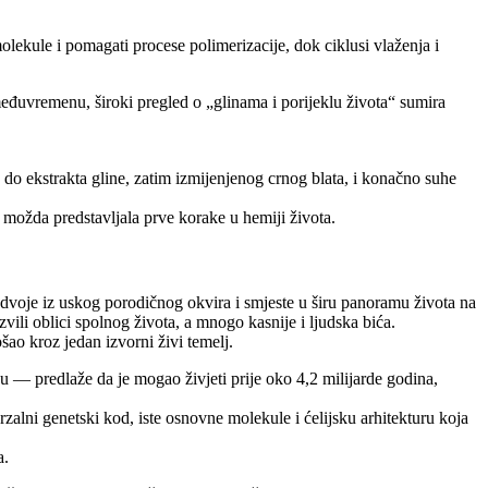
ekule i pomagati procese polimerizacije, dok ciklusi vlaženja i
međuvremenu, široki pregled o „glinama i porijeklu života“ sumira
, do ekstrakta gline, zatim izmijenjenog crnog blata, i konačno suhe
možda predstavljala prve korake u hemiji života.
izdvoje iz uskog porodičnog okvira i smjeste u širu panoramu života na
vili oblici spolnog života, a mnogo kasnije i ljudska bića.
šao kroz jedan izvorni živi temelj.
— predlaže da je mogao živjeti prije oko 4,2 milijarde godina,
rzalni genetski kod, iste osnovne molekule i ćelijsku arhitekturu koja
a.