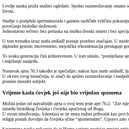
I ovdje nauka pruža snažno ogledalo. Spolno razmnožavanje smatra se 
života.
Studije o porijeklu spermatozoida i gameta različitih veličina pokazu
povećanju biološke složenosti.
Jednostavno rečeno: bez prelaska na muško-ženski sistem i bez specij
U tom trenutku izraz nutfa amšadž postaje posebno značajan. U modernoj
diploidni genom; istovremeno, mejotička rekombinacija preslaguje gen
To svaku generaciju čini jedinstvenom. U tom smislu, “pomiješana sjem
i miješanje nasljeđa.
Nastavak ajeta 76:3 također je upečatljiv: nakon faze nutfe amšadž, lj
U okviru ovog tumačenja, to znači da spolno razmnožavanje i nasljedn
postane moralni subjekt.
Vrijeme kada čovjek još nije bio vrijedan spomena
Možda jedan od najvažnijih ajeta o ovoj temi jeste ajet 76:2:
“Zar nij
između biološkog čovjeka i čovjeka upućenog od Boga.
U ovom istraživanju, Adem(as) se ne mora nužno prihvatiti kao prvi bio
religiji postali dovoljni da čovjeka učine “spomenutim”. Upravo zato 
Savremena nauka pokazuje da je Homo sapiens postojao mnogo prije pi