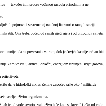
stvu — također čini proces vođenog razvoja prirodnim, a ne
em.
učnih pojmova i savremenoj naučnoj literaturi o ranoj historiji
hvatili. Ona treba početi od samih riječi ajeta i od prirodnog svijeta.
eni ranije i da su povezani s vatrom, dok je čovjek kasnije trebao biti
nje Zemlje: vreli, aktivni, oblačni, energijom ispunjeni svijet gasova,
prije života.
rišu da je hidrološki ciklus Zemlje započeo prije oko 4 milijarde
 već naseljen živim organizmima.
Allah je od vode stvorio svako živo biće koje se kreće“ i „On od vode