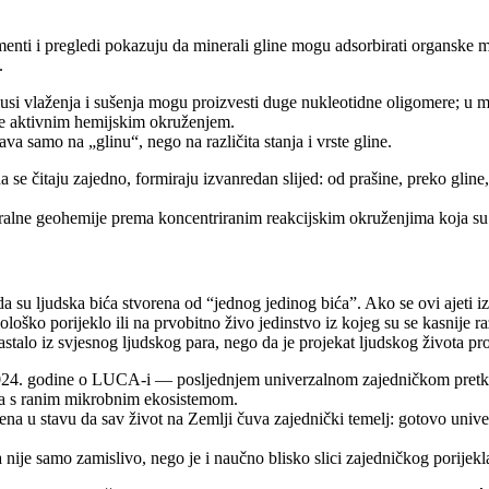
ti i pregledi pokazuju da minerali gline mogu adsorbirati organske mol
.
lusi vlaženja i sušenja mogu proizvesti duge nukleotidne oligomere; u 
 je aktivnim hemijskim okruženjem.
a samo na „glinu“, nego na različita stanja i vrste gline.
a se čitaju zajedno, formiraju izvanredan slijed: od prašine, preko gline
ralne geohemije prema koncentriranim reakcijskim okruženjima koja su 
da su ljudska bića stvorena od “jednog jedinog bića”. Ako se ovi ajeti 
oško porijeklo ili na prvobitno živo jedinstvo iz kojeg su se kasnije raz
talo iz svjesnog ljudskog para, nego da je projekat ljudskog života pro
2024. godine o LUCA-i — posljednjem univerzalnom zajedničkom pretku 
ana s ranim mikrobnim ekosistemom.
vena u stavu da sav život na Zemlji čuva zajednički temelj: gotovo unive
nije samo zamislivo, nego je i naučno blisko slici zajedničkog porijekl