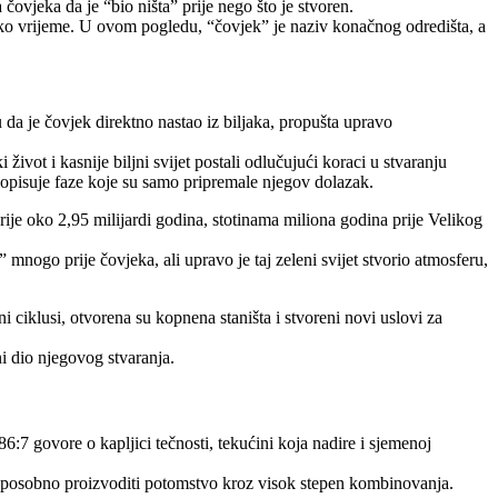
ovjeka da je “bio ništa” prije nego što je stvoren.
oško vrijeme. U ovom pogledu, “čovjek” je naziv konačnog odredišta, a
da je čovjek direktno nastao iz biljaka, propušta upravo
vot i kasnije biljni svijet postali odlučujući koraci u stvaranju
opisuje faze koje su samo pripremale njegov dolazak.
rije oko 2,95 milijardi godina, stotinama miliona godina prije Velikog
mnogo prije čovjeka, ali upravo je taj zeleni svijet stvorio atmosferu,
i ciklusi, otvorena su kopnena staništa i stvoreni novi uslovi za
ni dio njegovog stvaranja.
6:7 govore o kapljici tečnosti, tekućini koja nadire i sjemenoj
 i sposobno proizvoditi potomstvo kroz visok stepen kombinovanja.