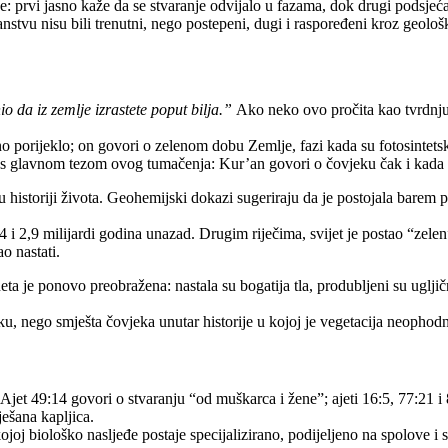
 prvi jasno kaže da se stvaranje odvijalo u fazama, dok drugi podsjeća č
nstvu nisu bili trenutni, nego postepeni, dugi i raspoređeni kroz geol
io da iz zemlje izrastete poput bilja.”
Ako neko ovo pročita kao tvrdnju 
porijeklo; on govori o zelenom dobu Zemlje, fazi kada su fotosintetski ži
že s glavnom tezom ovog tumačenja: Kur’an govori o čovjeku čak i kada 
 historiji života. Geohemijski dokazi sugeriraju da je postojala barem p
 2,9 milijardi godina unazad. Drugim riječima, svijet je postao “zelen” 
o nastati.
a je ponovo preobražena: nastala su bogatija tla, produbljeni su ugljičn
ku, nego smješta čovjeka unutar historije u kojoj je vegetacija neophod
jet 49:14 govori o stvaranju “od muškarca i žene”; ajeti 16:5, 77:21 i 8
ešana kapljica.
 kojoj biološko nasljeđe postaje specijalizirano, podijeljeno na spolove